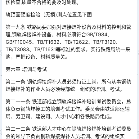
伤检查,质量不合格的要及时处理。
轨顶面硬度检验（无损)测点位置见下图
第十九条 铁路局要加强对焊接焊补设备及材料的控制和管
理,钢轨焊接焊补设备、材料必须符合GB/T984、
GB/T10045、TB/T1632、TB/T2622、TB/T3120、
TB/T3083、TB/T1631等标准的要求，实行铁路局统一采
购，严把设备、材料质量关。󠅅󠅃󠄵󠅂󠄪󠇖󠆨󠆨󠇕󠆞󠆒󠅬󠇘󠆭󠆘󠇙󠆝󠅵󠇗󠆭󠆁󠄐󠇗󠅹󠅸󠇖󠆍󠅳󠇖󠅹󠅰󠇖󠆌󠅹
第六章 培训与考试
第二十条 钢轨焊接焊补人员必须持证上岗，所有从事钢轨
焊接焊补的作业人员必须经部统一组织的培训、考试。
第二十一条 铁道部成立钢轨焊接焊补培训考试委员会，总
体负责钢轨焊接工的培训考试工作。委员会由铁道部运输
局、劳卫司、建设司、人才中心和各铁路局组成。
第二十二条 铁道部人才中心在钢轨焊接焊补培训考试委员
会的领导下负责钢轨焊接焊补人员培训、考试的组织实