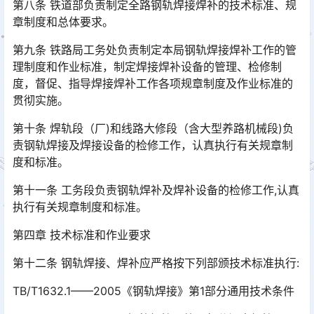
第八条 铁道部负责制定全路钢轨焊接焊补的技术标准、规
章制度和总体要求。
第九条 铁路局工务处负责制定本局钢轨焊接焊补工作的管
理制度和作业标准，制定焊接焊补设备的管理、检修制
度，督促、指导焊接焊补工作各项规章制度及作业标准的
贯彻实施。󠅅󠅃󠄵󠅂󠄪󠇖󠆨󠆨󠇕󠆞󠆒󠅬󠇘󠆭󠆘󠇙󠆝󠅵󠇗󠆭󠆁󠄐󠇗󠅹󠅸󠇖󠆍󠅳󠇖󠅹󠅰󠇖󠆌󠅹
第十条 焊轨段（厂)和线路大修段（含大型养路机械段)负
责钢轨焊接及焊接设备的检修工作，认真执行有关规章制
度和标准。
第十一条 工务段负责钢轨焊补及焊补设备的检修工作,认真
执行有关规章制度和标准。
第四章 技术标准和作业要求
第十二条 钢轨焊接、焊补应严格按下列部颁技术标准执行:
TB/T1632.1——2005《钢轨焊接》第1部分通用技术条件