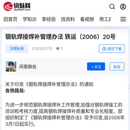
回首页
学知识
享经验
找资料
看视频
用工具
论技
钢轨焊接焊补管理办法 铁运〔2006〕20号
0
法规标准
21年5月27日
前往下载
闲看静处
关注
私信
关于印发《钢轨焊接焊补管理办法》的通知
各铁路局:
为进一步规范钢轨焊接焊补工作管理,加强对钢轨焊接工的
培训和考核力度,提高钢轨焊接焊补质量和专业化程度，部
组织制定了《钢轨焊接焊补管理办法》现予印发,自2006年
3月1日起实行。󠅅󠅃󠄵󠅂󠄪󠇖󠆨󠆨󠇕󠆞󠆒󠅬󠇘󠆭󠆘󠇙󠆝󠅵󠇗󠆭󠆁󠄐󠇗󠅹󠅸󠇖󠆍󠅳󠇖󠅹󠅰󠇖󠆌󠅹