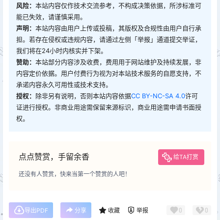
风险：
本站内容仅作技术交流参考，不构成决策依据，所涉标准可
能已失效，请谨慎采用。
声明：
本站内容由用户上传或投稿，其版权及合规性由用户自行承
担。若存在侵权或违规内容，请通过左侧「举报」通道提交举证，
我们将在24小时内核实并下架。
赞助：
本站部分内容涉及收费，费用用于网站维护及持续发展，非
内容定价依据。用户付费行为视为对本站技术服务的自愿支持，不
承诺内容永久可用性或技术支持。
授权：
除非另有说明，否则本站内容依据
CC BY-NC-SA 4.0
许可
证进行授权。非商业用途需保留来源标识，商业用途需申请书面授
权。
点点赞赏，手留余香
给TA打赏
还没有人赞赏，快来当第一个赞赏的人吧！
0
0
导出PDF
分享
收藏
举报