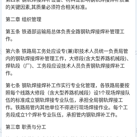
的关键因素,其质量必须符合相关标准。
第二章 组织管理
第五条 铁遒部运输局总体负责全路钢轨焊接焊补管理工
作。
第六条 铁路局工务处应设专(兼)职技术人员统一负责局管
内的钢轨焊接焊补管理工作，大修段(含大型养路机械段)、
焊轨段（厂)、工务段应设技术人员负责钢轨焊接焊补工
作。󠅅󠅃󠄵󠅂󠄪󠇖󠆨󠆨󠇕󠆞󠆒󠅬󠇘󠆭󠆘󠇙󠆝󠅵󠇗󠆭󠆁󠄐󠇗󠅹󠅸󠇖󠆍󠅳󠇖󠅹󠅰󠇖󠆌󠅹
第七条 钢轨焊接焊补工作实行专业化管理，各铁路局要按
照每个线路大修段（含大型养路机械段）设1个现场焊接队
伍的标准成立钢轨焊接专业队伍，承担全局钢轨焊接工
作。铁路局管内其他单位不得进行现场焊接作业。每个工
务段成立1个焊补专业队伍，承担管内钢轨焊补工作。󠅅󠅃󠄵󠅂󠄪󠇖󠆨󠆨󠇕󠆞󠆒󠅬󠇘󠆭󠆘󠇙󠆝󠅵󠇗󠆭󠆁󠄐󠇗󠅹󠅸󠇖󠆍󠅳󠇖󠅹󠅰󠇖󠆌󠅹
第三章 职责与分工