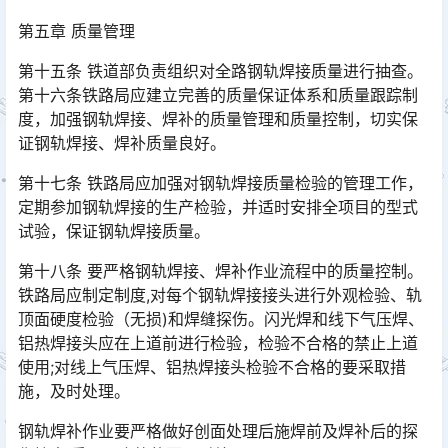
第五章 质量管理
第十五条 铁道部负责组织对全路钢轨焊接质量进行抽查。
第十六条铁路局应建立完善的质量保证体系和质量跟踪制
度，加强钢轨焊接、焊补的质量管理和质量控制，切实保
证钢轨焊接、焊补质量良好。󠅅󠅃󠄵󠅂󠄪󠇖󠆨󠆨󠇕󠆞󠆒󠅬󠇘󠆭󠆘󠇙󠆝󠅵󠇗󠆭󠆁󠄐󠇗󠅹󠅸󠇖󠆍󠅳󠇖󠅹󠅰󠇖󠆌󠅹
第十七条 铁路局应加强对钢轨焊接质量检验的管理工作，
定期参加钢轨焊接的生产检验，并适时安排全项目的型式
试验，保证钢轨焊接质量。
第十八条 要严格钢轨焊接、焊补作业流程中的质量控制。
铁路局应制定制度,对每个钢轨焊接接头进行外观检验、轨
顶面硬度检验（无损)和焊缝探伤。闪光焊和线下气压焊、
铝热焊接头应在上道前进行检验，检验不合格的禁止上道
使用;对线上气压焊、铝热焊接头检验不合格的要采取措
施，及时处理。󠅅󠅃󠄵󠅂󠄪󠇖󠆨󠆨󠇕󠆞󠆒󠅬󠇘󠆭󠆘󠇙󠆝󠅵󠇗󠆭󠆁󠄐󠇗󠅹󠅸󠇖󠆍󠅳󠇖󠅹󠅰󠇖󠆌󠅹
钢轨焊补作业要严格做好创面处理后施焊前及焊补后的探