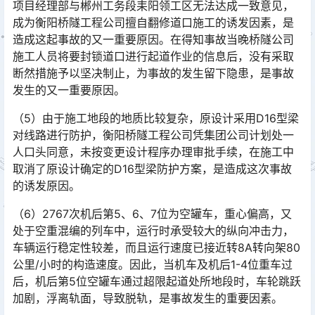
项目经理部与郴州工务段耒阳领工区无法达成一致意见，
成为衡阳桥隧工程公司擅自翻修道口施工的诱发因素，是
造成这起事故的又一重要原因。在得知事故当晚桥隧公司
施工人员将要封锁道口进行起道作业的信息后，没有采取
断然措施予以坚决制止，为事故的发生留下隐患，是事故
发生的又一重要原因。󠅅󠅃󠄵󠅂󠄪󠇖󠆨󠆨󠇕󠆞󠆒󠅬󠇘󠆭󠆘󠇙󠆝󠅵󠇗󠆭󠆁󠄐󠇗󠅹󠅸󠇖󠆍󠅳󠇖󠅹󠅰󠇖󠆌󠅹
（5）由于施工地段的地质比较复杂，原设计采用D16型梁
对线路进行防护，衡阳桥隧工程公司凭集团公司计划处一
人口头同意，未按变更设计程序办理审批手续，在施工中
取消了原设计确定的D16型梁防护方案，是造成这次事故
的诱发原因。󠅅󠅃󠄵󠅂󠄪󠇖󠆨󠆨󠇕󠆞󠆒󠅬󠇘󠆭󠆘󠇙󠆝󠅵󠇗󠆭󠆁󠄐󠇗󠅹󠅸󠇖󠆍󠅳󠇖󠅹󠅰󠇖󠆌󠅹
（6）2767次机后第5、6、7位为空罐车，重心偏高，又
处于空重混编的列车中，运行时承受较大的纵向冲击力，
车辆运行稳定性较差，而且运行速度已接近转8A转向架80
公里/小时的构造速度。因此，当机车及机后1-4位重车过
后，机后第5位空罐车通过超限起道处所地段时，车轮跳跃
加剧，浮离轨面，导致脱轨，是事故发生的重要因素。󠅅󠅃󠄵󠅂󠄪󠇖󠆨󠆨󠇕󠆞󠆒󠅬󠇘󠆭󠆘󠇙󠆝󠅵󠇗󠆭󠆁󠄐󠇗󠅹󠅸󠇖󠆍󠅳󠇖󠅹󠅰󠇖󠆌󠅹