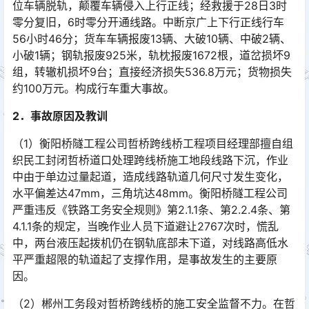
位车辆脱轨，颠覆车辆侵入上行正线；经救援于28日3时
零分复旧，6时零分开通线路。中断京广上下行正线行车
56小时46分；货车车辆报废13辆、大破10辆、中破2辆、
小破1辆；钢轨报废925米，轨枕报废1672根，道岔损坏9
组，转辙机损坏9台；直接经济损失536.8万元；货物损失
约100万元。构成行车重大事故。󠅅󠅃󠄵󠅂󠄪󠇖󠆨󠆨󠇕󠆞󠆒󠅬󠇘󠆭󠆘󠇙󠆝󠅵󠇗󠆭󠆁󠄐󠇗󠅹󠅸󠇖󠆍󠅳󠇖󠅹󠅰󠇖󠆌󠅹
2．事故原因及教训
（1）衡阳桥隧工程公司哲桥跨线桥工程项目经理部擅自组
织民工封闭哲桥道口处理跨线桥施工地段线路下沉，作业
中由于单边过量起道，造成线路轨道几何尺寸发生变化，
水平偏差达47mm，三角坑达48mm。衡阳桥隧工程公司
严重违反《铁路工务安全规则》第2.1.1条、第2.2.4条、第
4.1.1条的规定，当晚作业人员下道避让2767次时，慌乱
中，两台液压起拨机仍在钢轨底部未下道，对线路高低水
平严重超限的轨道起了支撑作用，是事故发生的主要原
因。󠅅󠅃󠄵󠅂󠄪󠇖󠆨󠆨󠇕󠆞󠆒󠅬󠇘󠆭󠆘󠇙󠆝󠅵󠇗󠆭󠆁󠄐󠇗󠅹󠅸󠇖󠆍󠅳󠇖󠅹󠅰󠇖󠆌󠅹
（2）郴州工务段对哲桥跨线桥的施工安全监督不力。在哲