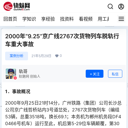
回首页
学知识
享经验
找资料
看视频
用工具
论技
2000年“9.25”京广线2767次货物列车脱轨行
车重大事故
0
案例分析
21年5月29日
轨哥
关注
私信
轨魅网 创始人
1．事故概况
2000年9月25日21时14分，广州铁路（集团）公司长沙总
公司京广线哲桥站内3号道岔处，2767次货物列车（编组
53辆，总重3518吨，换长69.1；本务机为郴州机务段DF4
0466号机车）运行至此，机后第5-29位车辆颠覆，第30