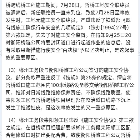
桥跨线桥工程施工期间，7月28日，哲桥工地安全联络员
被调离后，新任联络员一直未到位，致使7月28日至事故
发生时，工地无施工安全联络员，严重违反了铁道部《既
有线施工确保行车安全的几项规定》（铁办[1994]27号）
第六款规定，失去了对施工安全监督。在得知9月25日20
时衡阳桥隧公司将要封闭道口进行起道作业的信息后，没
有采取果断措施行使安全“否决权”予以坚决制止，是这起事
故的重要原因。󠅅󠅃󠄵󠅂󠄪󠇖󠆨󠆨󠇕󠆞󠆒󠅬󠇘󠆭󠆘󠇙󠆝󠅵󠇗󠆭󠆁󠄐󠇗󠅹󠅸󠇖󠆍󠅳󠇖󠅹󠅰󠇖󠆌󠅹
（3）郴州工务段与衡阳桥隧工程公司签订的施工安全协
议，部分条款严重违反了《技规》第25条的规定，擅自将
哲桥道口施工范围内100米线路设备移交给衡阳桥隧工程公
司，推卸对日常线路维修保养责任，不确保线路质量，使
耒阳领工区与哲桥跨桥项目经理部在整治道口线路下沉上
发生了推诿扯皮，是这次事故发生的又一重点原因。󠅅󠅃󠄵󠅂󠄪󠇖󠆨󠆨󠇕󠆞󠆒󠅬󠇘󠆭󠆘󠇙󠆝󠅵󠇗󠆭󠆁󠄐󠇗󠅹󠅸󠇖󠆍󠅳󠇖󠅹󠅰󠇖󠆌󠅹
（4）郴州工务段耒阳领工区违反《施工安全协议》第三款
之规定，在哲桥项目经理部要求郴州工务段耒阳领工区配
合翻修道口时提出要配合费，致使衡阳桥隧工程公司哲桥