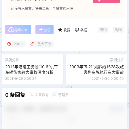
还没有人赞赏，快来当第一个赞赏的人吧！
0
0
导出PDF
分享
收藏
举报
2000
重大事故
案例分析
案例分析
2012年涪陵工务段“10.6”机车
2003年“5.21”湘黔线1528次旅
车辆伤害较大事故深度分析
客列车脱轨行车大事故
2021-5-29 0:00:24
2021-5-30 0:00:40
0 条回复
文章作者
管理员
A
M
欢迎您，新朋友，感谢参与互动！
确认修改