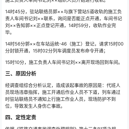
施工负责人车间书记刘××组织人员开始进行收轨。󠅅󠅃󠄵󠅂󠄪󠇖󠆨󠆨󠇕󠆞󠆒󠅬󠇘󠆭󠆘󠇙󠆝󠅵󠇗󠆭󠆁󠄐󠇗󠅹󠅸󠇖󠆍󠅳󠇖󠅹󠅰󠇖󠆌󠅹
14时45分，驻站联络员郭××与旗下营站5道收轨的施工负
责人车间书记刘××联系，询问是否能正点开通，车间书记
刘××告知郭××正点登记开通，14时59分，收轨作业完
毕。󠅅󠅃󠄵󠅂󠄪󠇖󠆨󠆨󠇕󠆞󠆒󠅬󠇘󠆭󠆘󠇙󠆝󠅵󠇗󠆭󠆁󠄐󠇗󠅹󠅸󠇖󠆍󠅳󠇖󠅹󠅰󠇖󠆌󠅹
14时56分郭××在车站运统-46（施工）登记，请求15时00
分封锁开通，15时02分列车调度员发布命令开通；
15时10分，施工负责人车间书记刘××离开现场回到车间。
三、原因分析
经调查组综合分析认定，造成该起事故的原因是：代班人
员现场违章指挥，施工开通后作业人员不下道，列车通过
时驻站联络员不通知上行施工作业人员，现场防护不到
位，导致发生人身伤亡事故。󠅅󠅃󠄵󠅂󠄪󠇖󠆨󠆨󠇕󠆞󠆒󠅬󠇘󠆭󠆘󠇙󠆝󠅵󠇗󠆭󠆁󠄐󠇗󠅹󠅸󠇖󠆍󠅳󠇖󠅹󠅰󠇖󠆌󠅹
四、定性定责