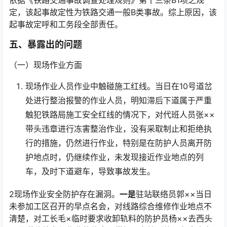
依据《铁路交通事故调查处理规则》第十三条B1项之规
定，该起事故定性为铁路交通一般B类事故。综上原因，该
起事故定呼和工务段全部责任。
五、暴露出的问题
（一）现场作业方面
现场作业人员作业中触碰施工红线。当日在10号道岔
处进行整治报警的作业人员，明知滞后下道属于严重
触犯铁路局施工安全红线的情况下，对代班人员张××
带头违章进行冻害整治作业，没有采取制止和拒绝执
行的措施，仍然进行作业，特别是在防护人员离开防
护地点时，仍继续作业，未发现接近作业地点的列
车，及时下道避车，导致事故发生。󠅅󠅃󠄵󠅂󠄪󠇖󠆨󠆨󠇕󠆞󠆒󠅬󠇘󠆭󠆘󠇙󠆝󠅵󠇗󠆭󠆁󠄐󠇗󠅹󠅸󠇖󠆍󠅳󠇖󠅹󠅰󠇖󠆌󠅹
2现场作业安全防护存在漏洞。
一是
驻站联络员郭××当日
未参加工区召开的早点名会，对线路综合维修作业地点不
清楚，对工长毛×临时要求收卸轨料的防护员杨××去西头