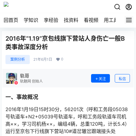
回首页
学知识
享经验
找资料
看视频
用工具
论技
2016年“1.19”京包线旗下营站人身伤亡一般B
类事故深度分析
0
案例分析
21年6月1日
轨哥
关注
私信
轨魅网 创始人
一、事故概况
2016年1月19日15时30分，56201次（呼和工务段05038
号轨道车+N2+05039号轨道车，呼和工务段轨道车司机
高××，学习司机杨××，编组4辆，总重120吨，计长5.4）
运行至京包下行线旗下营站10#道岔辙岔跟端接头处