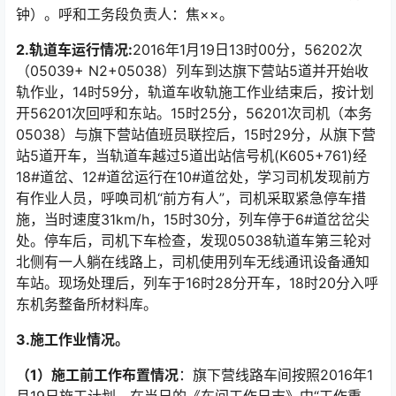
钟）。呼和工务段负责人：焦××。󠅅󠅃󠄵󠅂󠄪󠇖󠆨󠆨󠇕󠆞󠆒󠅬󠇘󠆭󠆘󠇙󠆝󠅵󠇗󠆭󠆁󠄐󠇗󠅹󠅸󠇖󠆍󠅳󠇖󠅹󠅰󠇖󠆌󠅹
2.轨道车运行情况:
2016年1月19日13时00分，56202次
（05039+ N2+05038）列车到达旗下营站5道并开始收
轨作业，14时59分，轨道车收轨施工作业结束后，按计划
开56201次回呼和东站。15时25分，56201次司机（本务
05038）与旗下营站值班员联控后，15时29分，从旗下营
站5道开车，当轨道车越过5道出站信号机(K605+761)经
18#道岔、12#道岔运行在10#道岔处，学习司机发现前方
有作业人员，呼唤司机“前方有人”，司机采取紧急停车措
施，当时速度31km/h，15时30分，列车停于6#道岔岔尖
处。停车后，司机下车检查，发现05038轨道车第三轮对
北侧有一人躺在线路上，司机使用列车无线通讯设备通知
车站。现场处理后，列车于16时28分开车，18时20分入呼
东机务整备所材料库。󠅅󠅃󠄵󠅂󠄪󠇖󠆨󠆨󠇕󠆞󠆒󠅬󠇘󠆭󠆘󠇙󠆝󠅵󠇗󠆭󠆁󠄐󠇗󠅹󠅸󠇖󠆍󠅳󠇖󠅹󠅰󠇖󠆌󠅹
3.施工作业情况。
（1）施工前工作布置情况
：旗下营线路车间按照2016年1