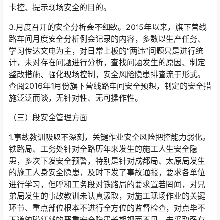
卡控、提示现场安全的目的。󠅅󠅃󠄵󠅂󠄪󠇖󠆨󠆨󠇕󠆞󠆒󠅬󠇘󠆭󠆘󠇙󠆝󠅵󠇗󠆭󠆁󠄐󠇗󠅹󠅸󠇖󠆍󠅳󠇖󠅹󠅰󠇖󠆌󠅹
3.月度召开的安全分析会不细致。2015年以来，旗下营线
路车间月度安全分析例会记录的内容，多数以生产任务、
学习传达文电为主，对日常上板的“两违”问题只是进行统
计，未对存在问题进行分析，查找问题发生的原因、制定
整改措施、强化现场控制，安全风险隐患排查流于形式。
查阅2016年1月份旗下营线路车间安全预想，制定的安全措
施泛泛而谈，无针对性、无可操作性。󠅅󠅃󠄵󠅂󠄪󠇖󠆨󠆨󠇕󠆞󠆒󠅬󠇘󠆭󠆘󠇙󠆝󠅵󠇗󠆭󠆁󠄐󠇗󠅹󠅸󠇖󠆍󠅳󠇖󠅹󠅰󠇖󠆌󠅹
（三）段安全管理方面
1.事故教训吸取不深刻，关键作业安全风险把控能力弱化。
铁路局、工务处针对全路历年来发生的施工人生安全隐
患，多次下发安全预警，特别是针对成都局、太原局发生
的施工人身安全隐患，及时下发了事故通报，要求各单位
进行学习，但呼和工务段对铁路局的要求置若罔闻，对兄
弟局发生的事故教训未认真汲取，对施工现场作业的关键
环节、重点部位根本不进行全方位的监督检查，对点毕不
下道触碰红线的严重安全隐患长期视而不见，未采取强有