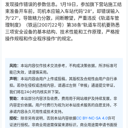
发现操作错误的参数信息。1月19日，参加旗下营站施工结
束准备开车前，司机本应输入车站代码“28”，却错误输入
为“27”，导致精力分散，间断瞭望，严重违反《轨道车管
理制度》（铁运[2007]22号）第38条“轨道车司机要熟悉
三项安全设备的基本结构、技术性能和工作原理，严格按
操作规程和作业程序操作”的规定。󠅅󠅃󠄵󠅂󠄪󠇖󠆨󠆨󠇕󠆞󠆒󠅬󠇘󠆭󠆘󠇙󠆝󠅵󠇗󠆭󠆁󠄐󠇗󠅹󠅸󠇖󠆍󠅳󠇖󠅹󠅰󠇖󠆌󠅹
风险：
本站内容仅作技术交流参考，不构成决策依据，所涉标准可
能已失效，请谨慎采用。
声明：
本站内容由用户上传或投稿，其版权及合规性由用户自行承
担。若存在侵权或违规内容，请通过左侧「举报」通道提交举证，
我们将在24小时内核实并下架。
赞助：
本站部分内容涉及收费，费用用于网站维护及持续发展，非
内容定价依据。用户付费行为视为对本站技术服务的自愿支持，不
承诺内容永久可用性或技术支持。
授权：
除非另有说明，否则本站内容依据
CC BY-NC-SA 4.0
许可
证进行授权。非商业用途需保留来源标识，商业用途需申请书面授