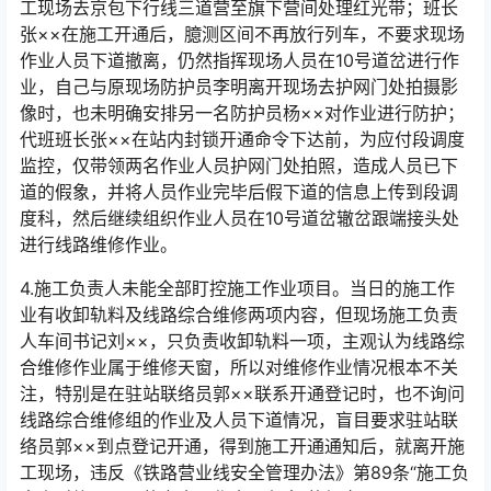
工现场去京包下行线三道营至旗下营间处理红光带；班长
张××在施工开通后，臆测区间不再放行列车，不要求现场
作业人员下道撤离，仍然指挥现场人员在10号道岔进行作
业，自己与原现场防护员李明离开现场去护网门处拍摄影
像时，也未明确安排另一名防护员杨××对作业进行防护；
代班班长张××在站内封锁开通命令下达前，为应付段调度
监控，仅带领两名作业人员护网门处拍照，造成人员已下
道的假象，并将人员作业完毕后假下道的信息上传到段调
度科，然后继续组织作业人员在10号道岔辙岔跟端接头处
进行线路维修作业。󠅅󠅃󠄵󠅂󠄪󠇖󠆨󠆨󠇕󠆞󠆒󠅬󠇘󠆭󠆘󠇙󠆝󠅵󠇗󠆭󠆁󠄐󠇗󠅹󠅸󠇖󠆍󠅳󠇖󠅹󠅰󠇖󠆌󠅹
4.施工负责人未能全部盯控施工作业项目。当日的施工作
业有收卸轨料及线路综合维修两项内容，但现场施工负责
人车间书记刘××，只负责收卸轨料一项，主观认为线路综
合维修作业属于维修天窗，所以对维修作业情况根本不关
注，特别是在驻站联络员郭××联系开通登记时，也不询问
线路综合维修组的作业及人员下道情况，盲目要求驻站联
络员郭××到点登记开通，得到施工开通通知后，就离开施
工现场，违反《铁路营业线安全管理办法》第89条“施工负