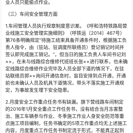
业人员只能偷点作业。󠅅󠅃󠄵󠅂󠄪󠇖󠆨󠆨󠇕󠆞󠆒󠅬󠇘󠆭󠆘󠇙󠆝󠅵󠇗󠆭󠆁󠄐󠇗󠅹󠅸󠇖󠆍󠅳󠇖󠅹󠅰󠇖󠆌󠅹
（三）车间安全管理方面
1.车间管理人员执行规章制度意识差。《呼和浩特铁路局营
业线施工安全管理实施细则》（呼铁运〔2014〕467号）
第76条明确规定“待施工结束具备开通条件时，根据施工负
责人指令，由（驻站、驻调度所联络员）登记销记时间并
签认即完成施工销记。”，但当日的施工负责人车间书记刘
××，在未与线路综合维修代班班长张××进行联系，也未确
定线路综合维修作业完毕及人员全部下道的情况下，在驻
站联络员郭××询问开通信息时，盲目安排到点开通，开通
前也未确认人员及机具下道情况，带头不落实施工开通规
定，为事故发生埋下安全隐患。󠅅󠅃󠄵󠅂󠄪󠇖󠆨󠆨󠇕󠆞󠆒󠅬󠇘󠆭󠆘󠇙󠆝󠅵󠇗󠆭󠆁󠄐󠇗󠅹󠅸󠇖󠆍󠅳󠇖󠅹󠅰󠇖󠆌󠅹
2.月度安全工作重点任务书有缺漏。旗下营线路车间制定
的2016年1月安全重点工作任务书，没有结合当月冻害整
治、施工车辆参与作业、冬季施工作业人身安全防范等重
点施工项目编制，任务书确定的5项工作重点均无上述施工
内容，月度重点工作任务书制定流于形式，不能真正起到