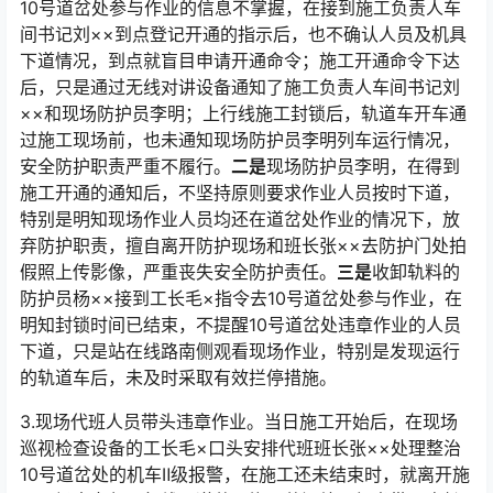
10号道岔处参与作业的信息不掌握，在接到施工负责人车
间书记刘××到点登记开通的指示后，也不确认人员及机具
下道情况，到点就盲目申请开通命令；施工开通命令下达
后，只是通过无线对讲设备通知了施工负责人车间书记刘
××和现场防护员李明；上行线施工封锁后，轨道车开车通
过施工现场前，也未通知现场防护员李明列车运行情况，
安全防护职责严重不履行。󠅅󠅃󠄵󠅂󠄪󠇖󠆨󠆨󠇕󠆞󠆒󠅬󠇘󠆭󠆘󠇙󠆝󠅵󠇗󠆭󠆁󠄐󠇗󠅹󠅸󠇖󠆍󠅳󠇖󠅹󠅰󠇖󠆌󠅹
二是
现场防护员李明，在得到
施工开通的通知后，不坚持原则要求作业人员按时下道，
特别是明知现场作业人员均还在道岔处作业的情况下，放
弃防护职责，擅自离开防护现场和班长张××去防护门处拍
假照上传影像，严重丧失安全防护责任。󠅅󠅃󠄵󠅂󠄪󠇖󠆨󠆨󠇕󠆞󠆒󠅬󠇘󠆭󠆘󠇙󠆝󠅵󠇗󠆭󠆁󠄐󠇗󠅹󠅸󠇖󠆍󠅳󠇖󠅹󠅰󠇖󠆌󠅹
三是
收卸轨料的
防护员杨××接到工长毛×指令去10号道岔处参与作业，在
明知封锁时间已结束，不提醒10号道岔处违章作业的人员
下道，只是站在线路南侧观看现场作业，特别是发现运行
的轨道车后，未及时采取有效拦停措施。󠅅󠅃󠄵󠅂󠄪󠇖󠆨󠆨󠇕󠆞󠆒󠅬󠇘󠆭󠆘󠇙󠆝󠅵󠇗󠆭󠆁󠄐󠇗󠅹󠅸󠇖󠆍󠅳󠇖󠅹󠅰󠇖󠆌󠅹
3.现场代班人员带头违章作业。当日施工开始后，在现场
巡视检查设备的工长毛×口头安排代班班长张××处理整治
10号道岔处的机车Ⅱ级报警，在施工还未结束时，就离开施