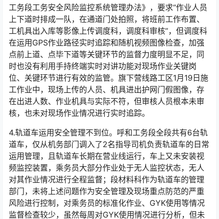
工务段工务安全风险监控系统管理办法》，要求“作业人员
上下道时排成一队，在通道门处拍照，将班前工作布置、
工机具出入库等影像上传调度科，调度科审核”，但调度科
在运用GPS作业路径实时追踪和随机视频图像检查，加强
点前上道、点毕下道等关键环节的监督力度明显不足，同
时也没有利用手持终端实时对讲功能对现场作业关键岗
位、关键环节进行有效的监管。旗下营线路工区1月19日施
工作业中，现场上传的人员、机具进出护网门假图像，存
在出进人数、作业机具与实际不符，但审核人员根本未审
核，也未对现场作业情况进行实时追踪。󠅅󠅃󠄵󠅂󠄪󠇖󠆨󠆨󠇕󠆞󠆒󠅬󠇘󠆭󠆘󠇙󠆝󠅵󠇗󠆭󠆁󠄐󠇗󠅹󠅸󠇖󠆍󠅳󠇖󠅹󠅰󠇖󠆌󠅹
4.轨道车运用安全管理不到位。呼和工务段全段共有6台轨
道车，仅从机务部门调入了2名指导司机负责轨道车的日常
运用管理，且轨道车长期在营业线运行，车上又未安装视
频监控装置，乘务员大部分作业处于无人监控状态，无人
对其作业情况进行全程监督；段材料科作为轨道车的管理
部门，未将上述问题作为安全管理及现场重点防范的严重
风险进行控制，对乘务员的标准化作业、GYK使用等情况
监督检查较少，虽然每周对GYK使用情况进行分析，但未