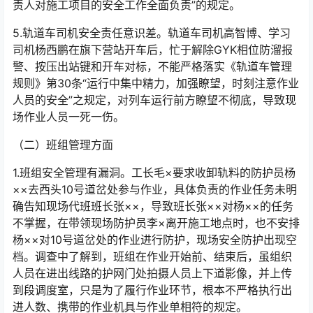
责人对施工项目的安全工作全面负责”的规定。󠅅󠅃󠄵󠅂󠄪󠇖󠆨󠆨󠇕󠆞󠆒󠅬󠇘󠆭󠆘󠇙󠆝󠅵󠇗󠆭󠆁󠄐󠇗󠅹󠅸󠇖󠆍󠅳󠇖󠅹󠅰󠇖󠆌󠅹
5.轨道车司机安全责任意识差。轨道车司机高智博、学习
司机杨西鹏在旗下营站开车后，忙于解除GYK相位防溜报
警、按压出站键和开车对标，不能严格落实《轨道车管理
规则》第30条“运行中集中精力，加强瞭望，时刻注意作业
人员的安全”之规定，对列车运行前方瞭望不彻底，导致现
场作业人员一死一伤。󠅅󠅃󠄵󠅂󠄪󠇖󠆨󠆨󠇕󠆞󠆒󠅬󠇘󠆭󠆘󠇙󠆝󠅵󠇗󠆭󠆁󠄐󠇗󠅹󠅸󠇖󠆍󠅳󠇖󠅹󠅰󠇖󠆌󠅹
（二）班组管理方面
1.班组安全管理有漏洞。工长毛×要求收卸轨料的防护员杨
××去西头10号道岔处参与作业，具体负责的作业任务未明
确告知现场代班班长张××，导致班长张××对杨××的任务
不掌握，在带领现场防护员李×离开施工地点时，也不安排
杨××对10号道岔处的作业进行防护，现场安全防护出现空
档。调查中了解到，班组在作业开始前、结束后，虽组织
人员在进出线路的护网门处拍摄人员上下道影像，并上传
到段调度室，只是为了履行作业环节，根本不严格执行出
进人数、携带的作业机具与作业单相符的规定。󠅅󠅃󠄵󠅂󠄪󠇖󠆨󠆨󠇕󠆞󠆒󠅬󠇘󠆭󠆘󠇙󠆝󠅵󠇗󠆭󠆁󠄐󠇗󠅹󠅸󠇖󠆍󠅳󠇖󠅹󠅰󠇖󠆌󠅹