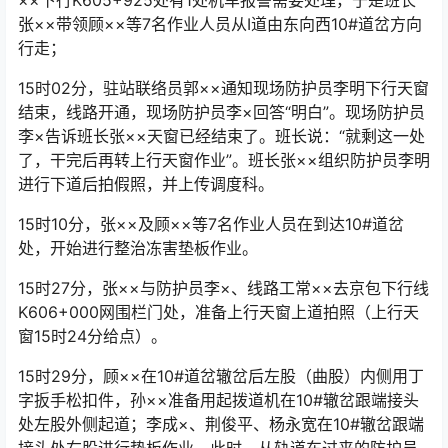
××下行K605+925处有1处机车报警需要处理，于是班长
张××带领顾××等7名作业人员从I道由东向西10#道岔方向
行走；󠅅󠅃󠄵󠅂󠄪󠇖󠆨󠆨󠇕󠆞󠆒󠅬󠇘󠆭󠆘󠇙󠆝󠅵󠇗󠆭󠆁󠄐󠇗󠅹󠅸󠇖󠆍󠅳󠇖󠅹󠅰󠇖󠆌󠅹
15时02分，驻站联络员郭××通知现场防护员李明下行天窗
结束，线路开通，现场防护员李×回答“明白”。现场防护员
李×告诉班长张××天窗已经结束了。班长说：“就剩这一处
了，干完后再转上行天窗作业”。班长张××组织防护员李明
进行下道后拍假照，并上传调度科。󠅅󠅃󠄵󠅂󠄪󠇖󠆨󠆨󠇕󠆞󠆒󠅬󠇘󠆭󠆘󠇙󠆝󠅵󠇗󠆭󠆁󠄐󠇗󠅹󠅸󠇖󠆍󠅳󠇖󠅹󠅰󠇖󠆌󠅹
15时10分，张××及顾××等7名作业人员在到达10#道岔
处，开始进行整治冻害垫板作业。
15时27分，张××与防护员李×、线路工常××去京包下行线
K606+000网围栏门处，准备上行天窗上道拍照（上行天
窗15时24分给点）。
15时29分，顾××在10#道岔辙岔后左股（曲股）内侧用丁
字扳手松扣件，孙××准备用起拨道机在10#辙岔跟端接头
处左股外侧起道；李成×、荆俊平、杨永宽在10#辙岔跟端