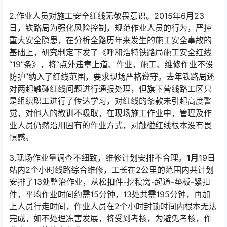
2.作业人员对施工安全红线无敬畏意识。2015年6月23
日，铁路局为强化风险控制，规范作业人员的行为，严控
重大安全隐患，在分析全路历年来发生的施工安全事故的
基础上，研究制定下发了《呼和浩特铁路局施工安全红线
“19”条》，将“点外违章上道、作业，施工、维修作业不设
防护”纳入了红线范围，要求现场严格遵守。去年铁路局还
对两起触碰红线问题进行通报处理，但旗下营线路工区只
是组织职工进行了传达学习，对红线的条款未引起高度警
觉，对他人的教训不吸取，在现场施工作业中，管理及作
业人员仍然沿用固有的作业方式，对触碰红线根本没有畏
惧感。󠅅󠅃󠄵󠅂󠄪󠇖󠆨󠆨󠇕󠆞󠆒󠅬󠇘󠆭󠆘󠇙󠆝󠅵󠇗󠆭󠆁󠄐󠇗󠅹󠅸󠇖󠆍󠅳󠇖󠅹󠅰󠇖󠆌󠅹
3.现场作业量调查不细致，维修计划安排不合理。
1月
19日
站内2个小时线路综合维修，工长在2公里的范围内共计划
安排了13处整治作业，从松扣件-挖稿窝-起道-垫板-紧扣
件，平均作业时间约需15分钟，13处共需195分钟，再加
上人员行走时间，作业人员在2个小时封锁时间内根本无法
完成，如不处理冻害发展，将受到考核，为避免考核，作