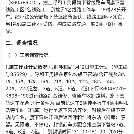
（K605+901），撞上呼和工务段旗下营线路车间旗下营
线路工区1名线路工，刮擦另1名线路工停车，16时28分开
车。经呼铁公安局旗下营派出所确认，线路工顾××死亡，
另1名线路工孙××受伤。构成铁路交通一般B类（B1）事
故。󠅅󠅃󠄵󠅂󠄪󠇖󠆨󠆨󠇕󠆞󠆒󠅬󠇘󠆭󠆘󠇙󠆝󠅵󠇗󠆭󠆁󠄐󠇗󠅹󠅸󠇖󠆍󠅳󠇖󠅹󠅰󠇖󠆌󠅹
二、调查情况
（一）工务调查情况
1.施工作业计划情况:
根据呼和局1月19日施工计划（施工编
号85529），呼和工务段在京包线旗下营站(含正线及3#、
1#、15#、17#、19#、21#、10#、12#、18#、14#、
20#、22#道岔，3道、5道、6道、7道)下行:K604+270-
K606+190进行线路综合维修，轨道车收卸路料。旗下营
轨道车配合,开行条件为:点前轨道车2辆挂平板车4辆由呼和
浩特东站（料库）运行至旗下营站等令，封锁后在旗下营
站内作业，旗下营站开通后返回呼和浩特东站（料库）停
留。无限速、不停电，封锁前车务配合排空旗下营站3道、
5道、6道、7道。计划封锁时间13：00-15：00（120分