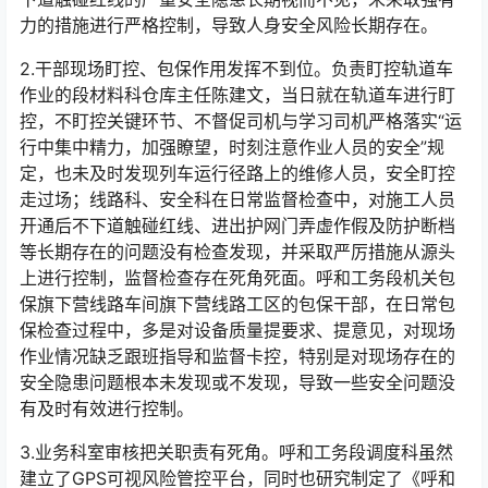
力的措施进行严格控制，导致人身安全风险长期存在。󠅅󠅃󠄵󠅂󠄪󠇖󠆨󠆨󠇕󠆞󠆒󠅬󠇘󠆭󠆘󠇙󠆝󠅵󠇗󠆭󠆁󠄐󠇗󠅹󠅸󠇖󠆍󠅳󠇖󠅹󠅰󠇖󠆌󠅹
2.干部现场盯控、包保作用发挥不到位。负责盯控轨道车
作业的段材料科仓库主任陈建文，当日就在轨道车进行盯
控，不盯控关键环节、不督促司机与学习司机严格落实“运
行中集中精力，加强瞭望，时刻注意作业人员的安全”规
定，也未及时发现列车运行径路上的维修人员，安全盯控
走过场；线路科、安全科在日常监督检查中，对施工人员
开通后不下道触碰红线、进出护网门弄虚作假及防护断档
等长期存在的问题没有检查发现，并采取严厉措施从源头
上进行控制，监督检查存在死角死面。呼和工务段机关包
保旗下营线路车间旗下营线路工区的包保干部，在日常包
保检查过程中，多是对设备质量提要求、提意见，对现场
作业情况缺乏跟班指导和监督卡控，特别是对现场存在的
安全隐患问题根本未发现或不发现，导致一些安全问题没
有及时有效进行控制。󠅅󠅃󠄵󠅂󠄪󠇖󠆨󠆨󠇕󠆞󠆒󠅬󠇘󠆭󠆘󠇙󠆝󠅵󠇗󠆭󠆁󠄐󠇗󠅹󠅸󠇖󠆍󠅳󠇖󠅹󠅰󠇖󠆌󠅹
3.业务科室审核把关职责有死角。呼和工务段调度科虽然
建立了GPS可视风险管控平台，同时也研究制定了《呼和