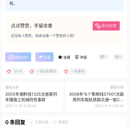
权。
点点赞赏，手留余香
给TA打赏
还没有人赞赏，快来当第一个赞赏的人吧！
0
0
导出PDF
分享
收藏
举报
2016
一般B类事故
一般事故
案例分析
案例分析
2005年湘黔线1325次旅客列
2008年“6.1”焦柳线57001次路
车撞施工机械险性事故
用列车脱轨铁路交通一般C类
事故
2021-5-31 0:00:54
2021-6-1 0:00:41
0 条回复
文章作者
管理员
A
M