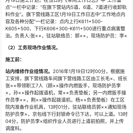
月19日施工计划，在当日的《车间工作日志》中“工作重
点”一栏中记录：“在旗下营站内5道、6道、7道进行收卸轨
料作业”。旗下营线路工区1月19日工作日志中“工作地点内
容及各种分配”一栏记录：点内上行K611+500-
K605+500、下行K606+300-K611+500进行重点病害整
治。负责人:张××，驻站联络员：郭××，现场防护员：李×󠅅󠅃󠄵󠅂󠄪󠇖󠆨󠆨󠇕󠆞󠆒󠅬󠇘󠆭󠆘󠇙󠆝󠅵󠇗󠆭󠆁󠄐󠇗󠅹󠅸󠇖󠆍󠅳󠇖󠅹󠅰󠇖󠆌󠅹
（2）工务现场作业情况。
施工前：
站内维修作业组情况。
2016年1月19日12时00分，根据施
工安排，旗下营线路车间旗下营线路工区由工长毛×、班长
张××带领职工7人（顾××操作内燃扳手，现场防护员李
×，孙××操作起拨道机，常××负责垫板；另一内燃扳手操
作员李××，荆××操作起拨道机，杨××负责垫板）在工区
院内准备作业机具，13时01分，驻站联络员郭××通知现场
防护员李×，京包线下行封锁命令已下达，可以上道。13时
04分，防护员李×组织作业人员进行上道前拍照，并上传
调度科。󠅅󠅃󠄵󠅂󠄪󠇖󠆨󠆨󠇕󠆞󠆒󠅬󠇘󠆭󠆘󠇙󠆝󠅵󠇗󠆭󠆁󠄐󠇗󠅹󠅸󠇖󠆍󠅳󠇖󠅹󠅰󠇖󠆌󠅹