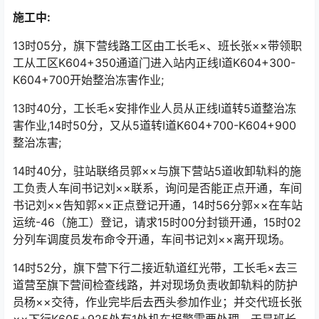
施工中:
13时05分，旗下营线路工区由工长毛×、班长张××带领职
工从工区K604+350通道门进入站内正线I道K604+300-
K604+700开始整治冻害作业;
13时40分，工长毛×安排作业人员从正线I道转5道整治冻
害作业,14时50分，又从5道转I道K604+700-K604+900
整治冻害;
14时40分，驻站联络员郭××与旗下营站5道收卸轨料的施
工负责人车间书记刘××联系，询问是否能正点开通，车间
书记刘××告知郭××正点登记开通，14时56分郭××在车站
运统-46（施工）登记，请求15时00分封锁开通，15时02
分列车调度员发布命令开通，车间书记刘××离开现场。󠅅󠅃󠄵󠅂󠄪󠇖󠆨󠆨󠇕󠆞󠆒󠅬󠇘󠆭󠆘󠇙󠆝󠅵󠇗󠆭󠆁󠄐󠇗󠅹󠅸󠇖󠆍󠅳󠇖󠅹󠅰󠇖󠆌󠅹
14时52分，旗下营下行二接近轨道红光带，工长毛×去三
道营至旗下营间检查线路，并对现场负责收卸轨料的防护
员杨××交待，作业完毕后去西头参加作业；并交代班长张