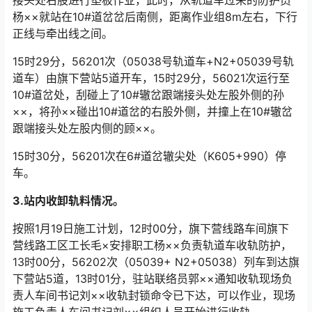
接头处右股进行垫板作业，此时，从轨道车过来的防护员
杨××就站在10#道岔岔后南侧，距离作业组8m左右，下行
正线与牵出线之间。󠅅󠅃󠄵󠅂󠄪󠇖󠆨󠆨󠇕󠆞󠆒󠅬󠇘󠆭󠆘󠇙󠆝󠅵󠇗󠆭󠆁󠄐󠇗󠅹󠅸󠇖󠆍󠅳󠇖󠅹󠅰󠇖󠆌󠅹
15时29分，56201次（05038号轨道车+N2+05039号轨
道车）由旗下营站5道开车，15时29分，56021次运行至
10#道岔处，刮碰上了10#辙岔跟端接头处左股外侧的孙
××，将孙××碰出10#道岔的右股外侧，并撞上在10#辙岔
跟端接头处左股内侧的顾××。󠅅󠅃󠄵󠅂󠄪󠇖󠆨󠆨󠇕󠆞󠆒󠅬󠇘󠆭󠆘󠇙󠆝󠅵󠇗󠆭󠆁󠄐󠇗󠅹󠅸󠇖󠆍󠅳󠇖󠅹󠅰󠇖󠆌󠅹
15时30分，56201次在6#道岔辙尖处（K605+990）停
车。
3.站内收卸轨料情况。
按照1月19日施工计划，12时00分，旗下营线路车间旗下
营线路工区工长毛×安排职工杨××负责轨道车收轨防护，
13时00分，56202次（05039+ N2+05038）列车到达旗
下营站5道，13时01分，驻站联络员郭××通知收轨现场负
责人车间书记刘××收轨封锁命令已下达，可以作业，现场