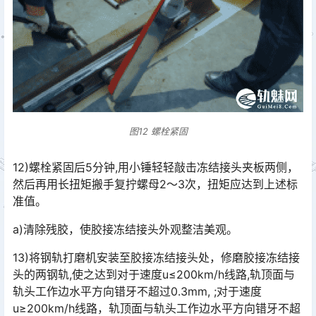
图12 螺栓紧固
12)螺栓紧固后5分钟,用小锤轻轻敲击冻结接头夹板两侧，
然后再用长扭矩搬手复拧螺母2～3次，扭矩应达到上述标
准值。
a)清除残胶，使胶接冻结接头外观整洁美观。
13)将钢轨打磨机安装至胶接冻结接头处，修磨胶接冻结接
头的两钢轨,使之达到对于速度u≤200km/h线路,轨顶面与
轨头工作边水平方向错牙不超过0.3mm, ;对于速度
u≥200km/h线路，轨顶面与轨头工作边水平方向错牙不超