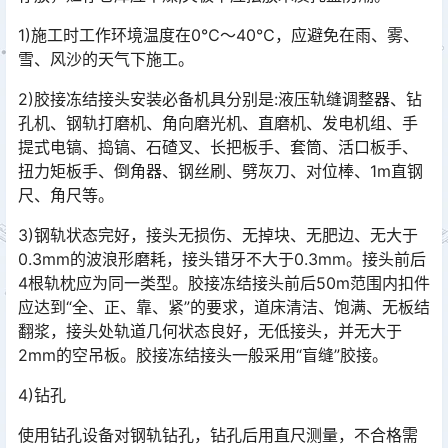
1)施工时工作环境温度在0℃～40℃，应避免在雨、雾、
雪、风沙的天气下施工。
2)胶接冻结接头安装必备机具分别是:液压轨缝调整器、钻
孔机、钢轨打磨机、角向磨光机、直磨机、发电机组、手
提式电镐、捣镐、石碴叉、长把板手、套筒、活口板手、
扭力矩板手、倒角器、钢丝刷、劈灰刀、对位棒、1m直钢
尺、角尺等。󠅅󠅃󠄵󠅂󠄪󠇖󠆨󠆨󠇕󠆞󠆒󠅬󠇘󠆭󠆘󠇙󠆝󠅵󠇗󠆭󠆁󠄐󠇗󠅹󠅸󠇖󠆍󠅳󠇖󠅹󠅰󠇖󠆌󠅹
3)钢轨状态完好，接头无损伤、无掉块、无肥边、无大于
0.3mm的波浪形磨耗，接头错牙不大于0.3mm。接头前后
4根轨枕应为同一类型。胶接冻结接头前后50m范围内扣件
应达到“全、正、靠、紧”的要求，道床清洁、饱满、无板结
翻浆，接头处轨道几何状态良好，无低接头，并无大于
2mm的空吊板。胶接冻结接头一般采用“盲缝”胶接。󠅅󠅃󠄵󠅂󠄪󠇖󠆨󠆨󠇕󠆞󠆒󠅬󠇘󠆭󠆘󠇙󠆝󠅵󠇗󠆭󠆁󠄐󠇗󠅹󠅸󠇖󠆍󠅳󠇖󠅹󠅰󠇖󠆌󠅹
4)钻孔
使用钻孔设备对钢轨钻孔，钻孔后用直尺测量，不合格需