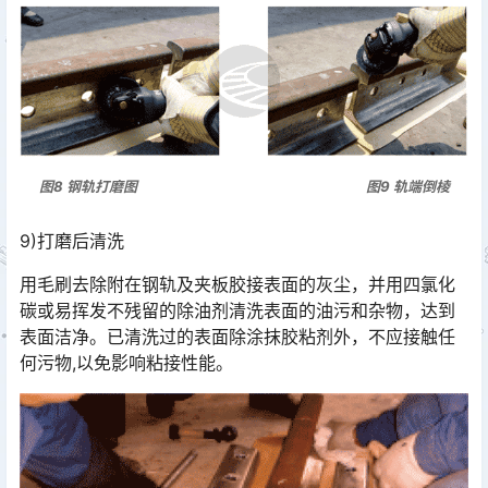
图8 钢轨打磨图 图9 轨端倒棱
9)打磨后清洗
用毛刷去除附在钢轨及夹板胶接表面的灰尘，并用四氯化
碳或易挥发不残留的除油剂清洗表面的油污和杂物，达到
表面洁净。已清洗过的表面除涂抹胶粘剂外，不应接触任
何污物,以免影响粘接性能。󠅅󠅃󠄵󠅂󠄪󠇖󠆨󠆨󠇕󠆞󠆒󠅬󠇘󠆭󠆘󠇙󠆝󠅵󠇗󠆭󠆁󠄐󠇗󠅹󠅸󠇖󠆍󠅳󠇖󠅹󠅰󠇖󠆌󠅹