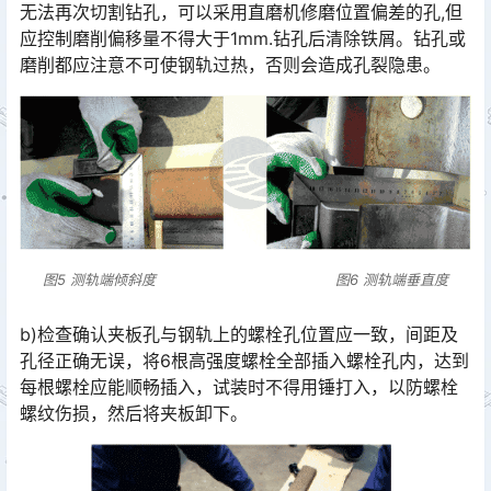
无法再次切割钻孔，可以采用直磨机修磨位置偏差的孔,但
应控制磨削偏移量不得大于1mm.钻孔后清除铁屑。钻孔或
磨削都应注意不可使钢轨过热，否则会造成孔裂隐患。󠅅󠅃󠄵󠅂󠄪󠇖󠆨󠆨󠇕󠆞󠆒󠅬󠇘󠆭󠆘󠇙󠆝󠅵󠇗󠆭󠆁󠄐󠇗󠅹󠅸󠇖󠆍󠅳󠇖󠅹󠅰󠇖󠆌󠅹
图5 测轨端倾斜度 图6 测轨端垂直度
b)检查确认夹板孔与钢轨上的螺栓孔位置应一致，间距及
孔径正确无误，将6根高强度螺栓全部插入螺栓孔内，达到
每根螺栓应能顺畅插入，试装时不得用锤打入，以防螺栓
螺纹伤损，然后将夹板卸下。󠅅󠅃󠄵󠅂󠄪󠇖󠆨󠆨󠇕󠆞󠆒󠅬󠇘󠆭󠆘󠇙󠆝󠅵󠇗󠆭󠆁󠄐󠇗󠅹󠅸󠇖󠆍󠅳󠇖󠅹󠅰󠇖󠆌󠅹