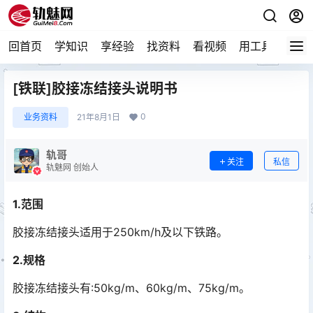
回首页
学知识
享经验
找资料
看视频
用工具
论技
[铁联]胶接冻结接头说明书
0
业务资料
21年8月1日
轨哥
关注
私信
轨魅网 创始人
1.范围
胶接冻结接头适用于250km/h及以下铁路。
2.规格
胶接冻结接头有:50kg/m、60kg/m、75kg/m。