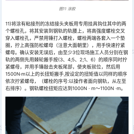
图11 涂胶
11)将涂有粘接剂的冻结接头夹板用专用挂具钩住其中的两
个螺栓孔，将其安装到钢轨的轨腰上，将高强度螺栓交叉
穿入螺栓孔，严禁用锤打入螺栓，螺栓两端各套入一个垫
圈，拧上高强防松螺母（注意大面朝里），用手快速拧紧
螺母。确认安装无误后，由至少3位现场施工人员分别在钢
轨的两侧先用棘轮搬手按(3、4;5、2;1、6）的顺序同时拧
紧螺母，并用手锤敲击夹板尾部，使夹板就位，然后用
1500N·m以上的长扭矩搬手,按设定的扭矩值以同样的顺序
依次拧紧螺母，（螺栓的序号:以操作者面向钢轨，从左至
右排序）。钢轨螺栓扭矩应达到1000N · m～1100N ·m。󠅅󠅃󠄵󠅂󠄪󠇖󠆨󠆨󠇕󠆞󠆒󠅬󠇘󠆭󠆘󠇙󠆝󠅵󠇗󠆭󠆁󠄐󠇗󠅹󠅸󠇖󠆍󠅳󠇖󠅹󠅰󠇖󠆌󠅹