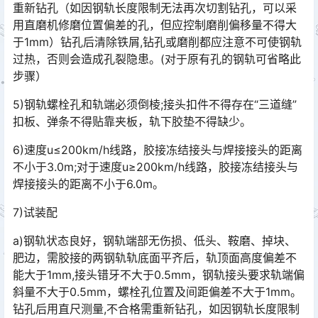
重新钻孔（如因钢轨长度限制无法再次切割钻孔，可以采
用直磨机修磨位置偏差的孔，但应控制磨削偏移量不得大
于1mm）钻孔后清除铁屑,钻孔或磨削都应注意不可使钢轨
过热，否则会造成孔裂隐患。(对于原有孔的钢轨可省略此
步骤）󠅅󠅃󠄵󠅂󠄪󠇖󠆨󠆨󠇕󠆞󠆒󠅬󠇘󠆭󠆘󠇙󠆝󠅵󠇗󠆭󠆁󠄐󠇗󠅹󠅸󠇖󠆍󠅳󠇖󠅹󠅰󠇖󠆌󠅹
5)钢轨螺栓孔和轨端必须倒棱;接头扣件不得存在“三道缝”
扣板、弹条不得贴靠夹板，轨下胶垫不得缺少。
6)速度u≤200km/h线路，胶接冻结接头与焊接接头的距离
不小于3.0m;对于速度u≥200km/h线路，胶接冻结接头与
焊接接头的距离不小于6.0m。
7)试装配
a)钢轨状态良好，钢轨端部无伤损、低头、鞍磨、掉块、
肥边，需胶接的两钢轨轨底面平齐后，轨顶面高度偏差不
能大于1mm,接头错牙不大于0.5mm，钢轨接头要求轨端偏
斜量不大于0.5mm，螺栓孔位置及间距偏差不大于1mm。
钻孔后用直尺测量,不合格需重新钻孔，如因钢轨长度限制