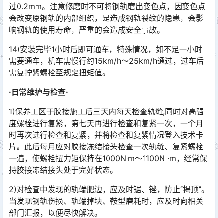
过0.2mm。注意修磨时不可将钢轨磨出变色点，因变色点
会改变原钢轨的内部组织，是造成钢轨裂纹的隐患，会影
响钢轨的使用寿命，严重的会造成安全事故。󠅅󠅃󠄵󠅂󠄪󠇖󠆨󠆨󠇕󠆞󠆒󠅬󠇘󠆭󠆘󠇙󠆝󠅵󠇗󠆭󠆁󠄐󠇗󠅹󠅸󠇖󠆍󠅳󠇖󠅹󠅰󠇖󠆌󠅹
14)安装完毕1小时后即可通车，特殊情况，如不足一小时
需要通车，机车需慢行约15km/h～25km/h通过，过车后
需复拧紧螺栓至规定扭矩值。
·日常维护与检查·
1)保养工区于胶接施工后三天内每天检查轨缝,同时对高强
度螺栓进行复紧，第七天再进行检查和复紧一次，一个月
时再次进行检查和复紧，并将检查和复紧情况登入技术卡
片。此后每月应对胶接冻结接头检查一次轨缝、复紧螺栓
一遍，使螺栓扭力矩保持在1000N·m～1100N ·m，经常保
持胶接冻结接头处于完好状态。󠅅󠅃󠄵󠅂󠄪󠇖󠆨󠆨󠇕󠆞󠆒󠅬󠇘󠆭󠆘󠇙󠆝󠅵󠇗󠆭󠆁󠄐󠇗󠅹󠅸󠇖󠆍󠅳󠇖󠅹󠅰󠇖󠆌󠅹
2)对检查中发现的轨端肥边，应及时锯、锉，防止“揭顶”。
当发现钢轨伤损、轨端掉块、鞍型磨耗时，应及时向相关
部门汇报，以便尽快解决。