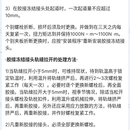
3）在胶接冻结接头处起道时，一次起道量不应超过
10mm。
个别螺栓折断、损坏后须及时更换。并做到在三天之内每
天复紧一次，扭力矩达到并保持1000N – m～1100N ·m。
个别夹板折断更换时，应按“安装程序”重新安装胶接冻结接
头。󠅅󠅃󠄵󠅂󠄪󠇖󠆨󠆨󠇕󠆞󠆒󠅬󠇘󠆭󠆘󠇙󠆝󠅵󠇗󠆭󠆁󠄐󠇗󠅹󠅸󠇖󠆍󠅳󠇖󠅹󠅰󠇖󠆌󠅹
·胶接冻结接头轨缝拉开的处理方法·
1)当轨缝拉开小于5mm时，可维持现状，待到轨温高于锁
定轨温时，利用温升将轨缝挤严后，再进行2～3次螺栓复
紧工作（每天一次）。必要时逐个更换新螺栓后，再全面
胶接。当轨缝拉开大于5mm时，视季节情况，除适当松开
接头螺栓及轨枕扣件，利用温升或机械拉伸，将轨缝挤严
后，再重新胶接，另外还应采用应力放散的方法，待轨缝
挤严后，再重新胶接，并作好螺栓复紧工作。󠅅󠅃󠄵󠅂󠄪󠇖󠆨󠆨󠇕󠆞󠆒󠅬󠇘󠆭󠆘󠇙󠆝󠅵󠇗󠆭󠆁󠄐󠇗󠅹󠅸󠇖󠆍󠅳󠇖󠅹󠅰󠇖󠆌󠅹
2)凡重新胶接的接头，必须全部更换新螺栓。