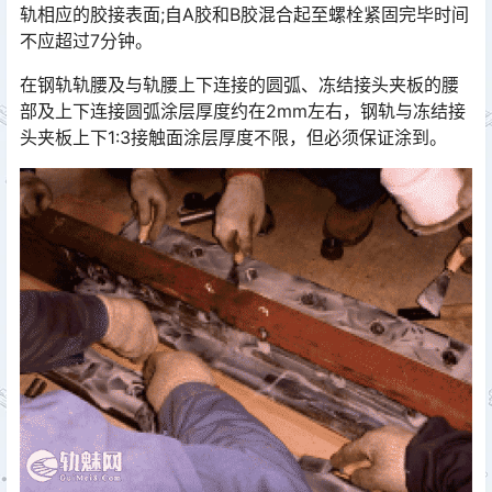
轨相应的胶接表面;自A胶和B胶混合起至螺栓紧固完毕时间
不应超过7分钟。󠅅󠅃󠄵󠅂󠄪󠇖󠆨󠆨󠇕󠆞󠆒󠅬󠇘󠆭󠆘󠇙󠆝󠅵󠇗󠆭󠆁󠄐󠇗󠅹󠅸󠇖󠆍󠅳󠇖󠅹󠅰󠇖󠆌󠅹
在钢轨轨腰及与轨腰上下连接的圆弧、冻结接头夹板的腰
部及上下连接圆弧涂层厚度约在2mm左右，钢轨与冻结接
头夹板上下1:3接触面涂层厚度不限，但必须保证涂到。