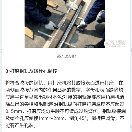
图7 试装配
8)打磨钢轨及螺栓孔倒棱
将符合胶接的钢轨，用打磨机将其胶接表面进行打磨，在
两侧面胶接范围内的任何凸起的数字、字母和表面缺陷均
应磨平直至显露出钢材本色;对接的钢轨端部应用角磨机清
除凸出的尖棱和毛刺;应沿钢轨纵向打磨打磨厚度不应超过
0. 5mm，打磨应均匀平顺不可造成过热烧伤。钢轨胶接端
及螺栓孔应倒棱1mm～2mm、倒角45°，倒棱应圆滑，不
能有产生孔裂。󠅅󠅃󠄵󠅂󠄪󠇖󠆨󠆨󠇕󠆞󠆒󠅬󠇘󠆭󠆘󠇙󠆝󠅵󠇗󠆭󠆁󠄐󠇗󠅹󠅸󠇖󠆍󠅳󠇖󠅹󠅰󠇖󠆌󠅹