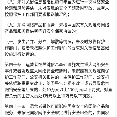
（八）未对关键信息基础设施每年至少进行一次网络安全
检测和风险评估，未对发现的安全问题及时整改，或者未
按照保护工作部门要求报送情况的；
（九）采购网络产品和服务，未按照国家有关规定与网络
产品和服务提供者签订安全保密协议的；
（十）发生合并、分立、解散等情况，未及时报告保护工
作部门，或者未按照保护工作部门的要求对关键信息基础
设施进行处置的。
第四十条 运营者在关键信息基础设施发生重大网络安全
事件或者发现重大网络安全威胁时，未按照有关规定向保
护工作部门、公安机关报告的，由保护工作部门、公安机
关依据职责责令改正，给予警告；拒不改正或者导致危害
网络安全等后果的，处10万元以上100万元以下罚款，对直
接负责的主管人员处1万元以上10万元以下罚款。󠅅󠅃󠄵󠅂󠄪󠇖󠆨󠆨󠇕󠆞󠆒󠅬󠇘󠆭󠆘󠇙󠆝󠅵󠇗󠆭󠆁󠄐󠇗󠅹󠅸󠇖󠆍󠅳󠇖󠅹󠅰󠇖󠆌󠅹
第四十一条 运营者采购可能影响国家安全的网络产品和
服务，未按照国家网络安全规定进行安全审查的，由国家