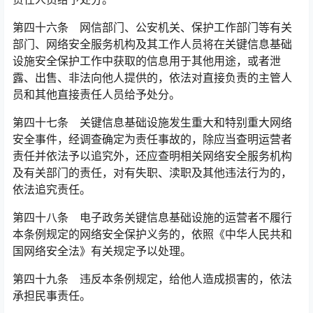
第四十六条 网信部门、公安机关、保护工作部门等有关
部门、网络安全服务机构及其工作人员将在关键信息基础
设施安全保护工作中获取的信息用于其他用途，或者泄
露、出售、非法向他人提供的，依法对直接负责的主管人
员和其他直接责任人员给予处分。󠅅󠅃󠄵󠅂󠄪󠇖󠆨󠆨󠇕󠆞󠆒󠅬󠇘󠆭󠆘󠇙󠆝󠅵󠇗󠆭󠆁󠄐󠇗󠅹󠅸󠇖󠆍󠅳󠇖󠅹󠅰󠇖󠆌󠅹
第四十七条 关键信息基础设施发生重大和特别重大网络
安全事件，经调查确定为责任事故的，除应当查明运营者
责任并依法予以追究外，还应查明相关网络安全服务机构
及有关部门的责任，对有失职、渎职及其他违法行为的，
依法追究责任。󠅅󠅃󠄵󠅂󠄪󠇖󠆨󠆨󠇕󠆞󠆒󠅬󠇘󠆭󠆘󠇙󠆝󠅵󠇗󠆭󠆁󠄐󠇗󠅹󠅸󠇖󠆍󠅳󠇖󠅹󠅰󠇖󠆌󠅹
第四十八条 电子政务关键信息基础设施的运营者不履行
本条例规定的网络安全保护义务的，依照《中华人民共和
国网络安全法》有关规定予以处理。
第四十九条 违反本条例规定，给他人造成损害的，依法
承担民事责任。