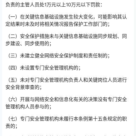
负责的主管人员处1万元以上10万元以下罚款：󠅅󠅃󠄵󠅂󠄪󠇖󠆨󠆨󠇕󠆞󠆒󠅬󠇘󠆭󠆘󠇙󠆝󠅵󠇗󠆭󠆁󠄐󠇗󠅹󠅸󠇖󠆍󠅳󠇖󠅹󠅰󠇖󠆌󠅹
（一）在关键信息基础设施发生较大变化，可能影响其认
定结果时未及时将相关情况报告保护工作部门的；
（二）安全保护措施未与关键信息基础设施同步规划、同
步建设、同步使用的；
（三）未建立健全网络安全保护制度和责任制的；
（四）未设置专门安全管理机构的；
（五）未对专门安全管理机构负责人和关键岗位人员进行
安全背景审查的；
（六）开展与网络安全和信息化有关的决策没有专门安全
管理机构人员参与的；
（七）专门安全管理机构未履行本条例第十五条规定的职
责的；