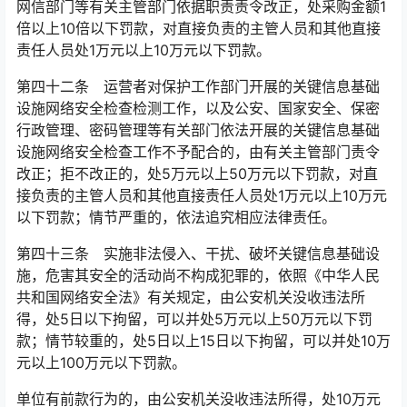
网信部门等有关主管部门依据职责责令改正，处采购金额1
倍以上10倍以下罚款，对直接负责的主管人员和其他直接
责任人员处1万元以上10万元以下罚款。󠅅󠅃󠄵󠅂󠄪󠇖󠆨󠆨󠇕󠆞󠆒󠅬󠇘󠆭󠆘󠇙󠆝󠅵󠇗󠆭󠆁󠄐󠇗󠅹󠅸󠇖󠆍󠅳󠇖󠅹󠅰󠇖󠆌󠅹
第四十二条 运营者对保护工作部门开展的关键信息基础
设施网络安全检查检测工作，以及公安、国家安全、保密
行政管理、密码管理等有关部门依法开展的关键信息基础
设施网络安全检查工作不予配合的，由有关主管部门责令
改正；拒不改正的，处5万元以上50万元以下罚款，对直
接负责的主管人员和其他直接责任人员处1万元以上10万元
以下罚款；情节严重的，依法追究相应法律责任。󠅅󠅃󠄵󠅂󠄪󠇖󠆨󠆨󠇕󠆞󠆒󠅬󠇘󠆭󠆘󠇙󠆝󠅵󠇗󠆭󠆁󠄐󠇗󠅹󠅸󠇖󠆍󠅳󠇖󠅹󠅰󠇖󠆌󠅹
第四十三条 实施非法侵入、干扰、破坏关键信息基础设
施，危害其安全的活动尚不构成犯罪的，依照《中华人民
共和国网络安全法》有关规定，由公安机关没收违法所
得，处5日以下拘留，可以并处5万元以上50万元以下罚
款；情节较重的，处5日以上15日以下拘留，可以并处10万
元以上100万元以下罚款。󠅅󠅃󠄵󠅂󠄪󠇖󠆨󠆨󠇕󠆞󠆒󠅬󠇘󠆭󠆘󠇙󠆝󠅵󠇗󠆭󠆁󠄐󠇗󠅹󠅸󠇖󠆍󠅳󠇖󠅹󠅰󠇖󠆌󠅹
单位有前款行为的，由公安机关没收违法所得，处10万元