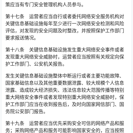
策应当有专门安全管理机构人员参与。
第十七条 运营者应当自行或者委托网络安全服务机构对
关键信息基础设施每年至少进行一次网络安全检测和风险
评估，对发现的安全问题及时整改，并按照保护工作部门
要求报送情况。󠅅󠅃󠄵󠅂󠄪󠇖󠆨󠆨󠇕󠆞󠆒󠅬󠇘󠆭󠆘󠇙󠆝󠅵󠇗󠆭󠆁󠄐󠇗󠅹󠅸󠇖󠆍󠅳󠇖󠅹󠅰󠇖󠆌󠅹
第十八条 关键信息基础设施发生重大网络安全事件或者
发现重大网络安全威胁时，运营者应当按照有关规定向保
护工作部门、公安机关报告。
发生关键信息基础设施整体中断运行或者主要功能故障、
国家基础信息以及其他重要数据泄露、较大规模个人信息
泄露、造成较大经济损失、违法信息较大范围传播等特别
重大网络安全事件或者发现特别重大网络安全威胁时，保
护工作部门应当在收到报告后，及时向国家网信部门、国
务院公安部门报告。󠅅󠅃󠄵󠅂󠄪󠇖󠆨󠆨󠇕󠆞󠆒󠅬󠇘󠆭󠆘󠇙󠆝󠅵󠇗󠆭󠆁󠄐󠇗󠅹󠅸󠇖󠆍󠅳󠇖󠅹󠅰󠇖󠆌󠅹
第十九条 运营者应当优先采购安全可信的网络产品和服
务；采购网络产品和服务可能影响国家安全的，应当按照