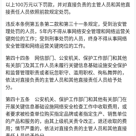
以上100万元以下罚款，并对直接负责的主管人员和其他直
接责任人员依照前款规定处罚。
违反本条例第五条第二款和第三十一条规定，受到治安管
理处罚的人员，5年内不得从事网络安全管理和网络运营关
键岗位的工作；受到刑事处罚的人员，终身不得从事网络
安全管理和网络运营关键岗位的工作。󠅅󠅃󠄵󠅂󠄪󠇖󠆨󠆨󠇕󠆞󠆒󠅬󠇘󠆭󠆘󠇙󠆝󠅵󠇗󠆭󠆁󠄐󠇗󠅹󠅸󠇖󠆍󠅳󠇖󠅹󠅰󠇖󠆌󠅹
第四十四条 网信部门、公安机关、保护工作部门和其他
有关部门及其工作人员未履行关键信息基础设施安全保护
和监督管理职责或者玩忽职守、滥用职权、徇私舞弊的，
依法对直接负责的主管人员和其他直接责任人员给予处
分。󠅅󠅃󠄵󠅂󠄪󠇖󠆨󠆨󠇕󠆞󠆒󠅬󠇘󠆭󠆘󠇙󠆝󠅵󠇗󠆭󠆁󠄐󠇗󠅹󠅸󠇖󠆍󠅳󠇖󠅹󠅰󠇖󠆌󠅹
第四十五条 公安机关、保护工作部门和其他有关部门在
开展关键信息基础设施网络安全检查工作中收取费用，或
者要求被检查单位购买指定品牌或者指定生产、销售单位
的产品和服务的，由其上级机关责令改正，退还收取的费
用；情节严重的，依法对直接负责的主管人员和其他直接
责任人员给予处分。󠅅󠅃󠄵󠅂󠄪󠇖󠆨󠆨󠇕󠆞󠆒󠅬󠇘󠆭󠆘󠇙󠆝󠅵󠇗󠆭󠆁󠄐󠇗󠅹󠅸󠇖󠆍󠅳󠇖󠅹󠅰󠇖󠆌󠅹