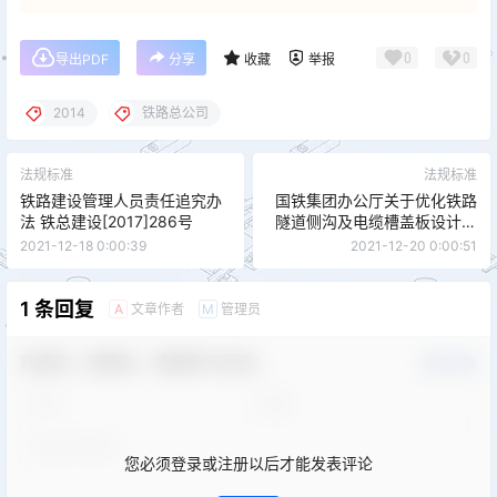
0
0
导出PDF
分享
收藏
举报
2014
铁路总公司
法规标准
法规标准
铁路建设管理人员责任追究办
国铁集团办公厅关于优化铁路
法 铁总建设[2017]286号
隧道侧沟及电缆槽盖板设计施
工的通知 铁办建设[2020]81号
2021-12-18 0:00:39
2021-12-20 0:00:51
1 条回复
文章作者
管理员
A
M
欢迎您，新朋友，感谢参与互动！
确认修改
您必须登录或注册以后才能发表评论