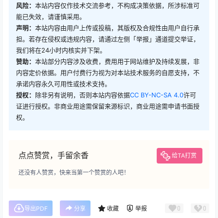
风险：
本站内容仅作技术交流参考，不构成决策依据，所涉标准可
能已失效，请谨慎采用。
声明：
本站内容由用户上传或投稿，其版权及合规性由用户自行承
担。若存在侵权或违规内容，请通过左侧「举报」通道提交举证，
我们将在24小时内核实并下架。
赞助：
本站部分内容涉及收费，费用用于网站维护及持续发展，非
内容定价依据。用户付费行为视为对本站技术服务的自愿支持，不
承诺内容永久可用性或技术支持。
授权：
除非另有说明，否则本站内容依据
CC BY-NC-SA 4.0
许可
证进行授权。非商业用途需保留来源标识，商业用途需申请书面授
权。
点点赞赏，手留余香
给TA打赏
还没有人赞赏，快来当第一个赞赏的人吧！
0
0
导出PDF
分享
收藏
举报