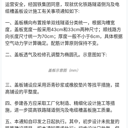
运营安全，经国铁集团同意，现就优化铁路隧道侧沟及电
缆槽盖板设计施工有关事项通知如下:
一、盖板横向布置按单双线隧道分类统一，根据沟槽宽
度，盖板宽度一般采用43cm和33cm两种尺寸；顺线路方
向长度尺寸统一为70cm；厚度一般不小于6cm，具体根据
空气动力学计算确定。配筋计算原则保持不变。󠅅󠅃󠄵󠅂󠄪󠇖󠆨󠆨󠇕󠆞󠆒󠅬󠇘󠆭󠆘󠇙󠆝󠅵󠇗󠆭󠆁󠄐󠇗󠅹󠅸󠇖󠆍󠅳󠇖󠅹󠅰󠇖󠆌󠅹
二、盖板透气及检修孔调整为椭圆孔。示意图如下:
盖板示意图（mm）
三、盖板铺设应采用沥青砂浆或橡胶垫片等找平措施，提
高铺设的平整度。
四、参建各方应采取工厂化制造、精细化设计施工等措
施，进一步提高铁路隧道侧沟及电缆槽盖板施工质量。
五、本通知自印发之日起执行。其中，初步设计未批复的