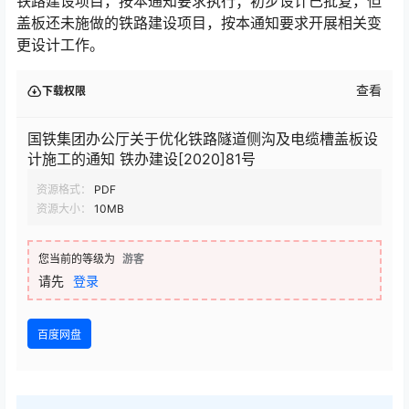
铁路建设项目，按本通知要求执行；初步设计已批复，但
盖板还未施做的铁路建设项目，按本通知要求开展相关变
更设计工作。󠅅󠅃󠄵󠅂󠄪󠇖󠆨󠆨󠇕󠆞󠆒󠅬󠇘󠆭󠆘󠇙󠆝󠅵󠇗󠆭󠆁󠄐󠇗󠅹󠅸󠇖󠆍󠅳󠇖󠅹󠅰󠇖󠆌󠅹
查看
下载权限
国铁集团办公厅关于优化铁路隧道侧沟及电缆槽盖板设
计施工的通知 铁办建设[2020]81号
资源格式：
PDF
资源大小：
10MB
您当前的等级为
游客
请先
登录
百度网盘