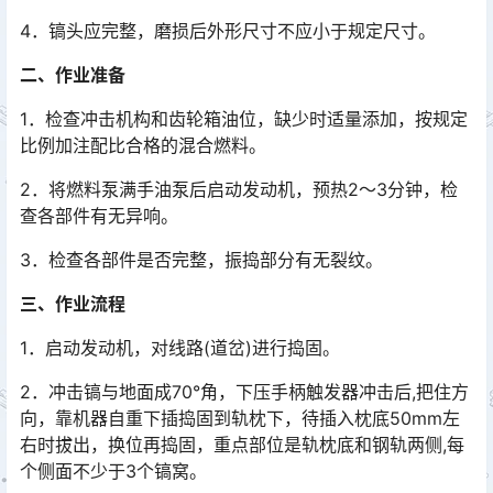
4．镐头应完整，磨损后外形尺寸不应小于规定尺寸。
二、作业准备
1．检查冲击机构和齿轮箱油位，缺少时适量添加，按规定
比例加注配比合格的混合燃料。
2．将燃料泵满手油泵后启动发动机，预热2～3分钟，检
查各部件有无异响。
3．检查各部件是否完整，振捣部分有无裂纹。
三、作业流程
1．启动发动机，对线路(道岔)进行捣固。
2．冲击镐与地面成70°角，下压手柄触发器冲击后,把住方
向，靠机器自重下插捣固到轨枕下，待插入枕底50mm左
右时拔出，换位再捣固，重点部位是轨枕底和钢轨两侧,每
个侧面不少于3个镐窝。󠅅󠅃󠄵󠅂󠄪󠇖󠆨󠆨󠇕󠆞󠆒󠅬󠇘󠆭󠆘󠇙󠆝󠅵󠇗󠆭󠆁󠄐󠇗󠅹󠅸󠇖󠆍󠅳󠇖󠅹󠅰󠇖󠆌󠅹