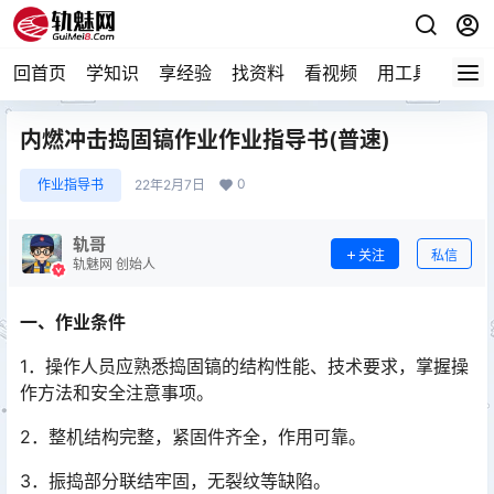
回首页
学知识
享经验
找资料
看视频
用工具
论技
内燃冲击捣固镐作业作业指导书(普速)
0
作业指导书
22年2月7日
轨哥
关注
私信
轨魅网 创始人
一、作业条件
1．操作人员应熟悉捣固镐的结构性能、技术要求，掌握操
作方法和安全注意事项。
2．整机结构完整，紧固件齐全，作用可靠。
3．振捣部分联结牢固，无裂纹等缺陷。