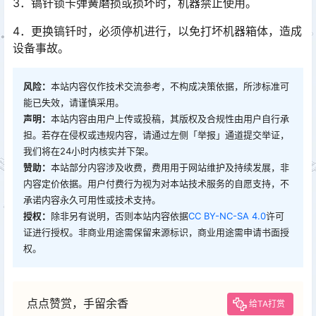
3．镐钎锁卡弹簧磨损或损坏时，机器禁止使用。
4．更换镐钎时，必须停机进行，以免打坏机器箱体，造成
设备事故。
风险：
本站内容仅作技术交流参考，不构成决策依据，所涉标准可
能已失效，请谨慎采用。
声明：
本站内容由用户上传或投稿，其版权及合规性由用户自行承
担。若存在侵权或违规内容，请通过左侧「举报」通道提交举证，
我们将在24小时内核实并下架。
赞助：
本站部分内容涉及收费，费用用于网站维护及持续发展，非
内容定价依据。用户付费行为视为对本站技术服务的自愿支持，不
承诺内容永久可用性或技术支持。
授权：
除非另有说明，否则本站内容依据
CC BY-NC-SA 4.0
许可
证进行授权。非商业用途需保留来源标识，商业用途需申请书面授
权。
点点赞赏，手留余香
给TA打赏