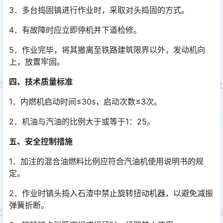
3．多台捣固镐进行作业时，采取对头捣固的方式。
4．有故障时应立即停机并下道检修。
5．作业完毕，将其撤离至铁路建筑限界以外，发动机向
上，放置牢固。
四、技术质量标准
1．内燃机启动时间≤30s，启动次数≤3次。
2．机油与汽油的比例大于或等于1：25。
五、安全控制措施
1．加注的混合油燃料比例应符合汽油机使用说明书的规
定。
2．作业时镐头捣入石渣中禁止旋转扭动机器，以避免减振
弹簧折断。