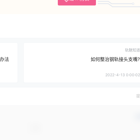
轨魅知道
办法
如何整治钢轨接头支嘴?
2022-4-13 0:00:02
提
确