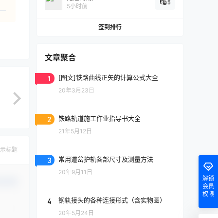
5
5小时前
签到排行
文章聚合
1
[图文]铁路曲线正矢的计算公式大全
20年3月23日
2
铁路轨道施工作业指导书大全
21年5月12日
示标题
3
常用道岔护轨各部尺寸及测量方法
20年9月11日
解锁
认修改
会员
权限
4
钢轨接头的各种连接形式（含实物图）
20年5月24日