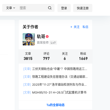
文章
登录
快速注册
关于作者
关注
私信
轨哥
首席技师
Lv7
文章
评论
关注
粉丝
3815
797
6
1669
[文章]
三伏天钢轨也会“中暑”？中国铁路用这三招
破解热胀冷缩难题
[文章]
铁路工程建设失信管理办法（交通运输部
令2026年第15号）
[文章]
2025年“11·27”洛羊镇站检测列车与作业人
员相撞重大交通事故
[文章]
MGH95/10-31 H=26.5门式起重机计算书
Ta的全部动态