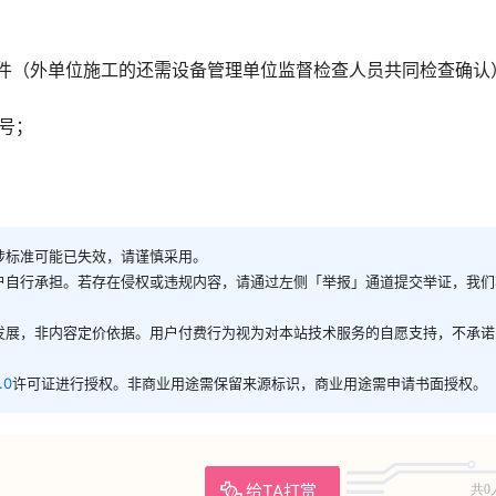
条件（外单位施工的还需设备管理单位监督检查人员共同检查确认
号；
涉标准可能已失效，请谨慎采用。
户自行承担。若存在侵权或违规内容，请通过左侧「举报」通道提交举证，我们
发展，非内容定价依据。用户付费行为视为对本站技术服务的自愿支持，不承诺
.0
许可证进行授权。非商业用途需保留来源标识，商业用途需申请书面授权。
给TA打赏
共0