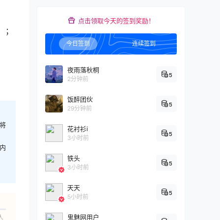
点击领取今天的签到奖励！
）；
今日签到
连续签到
夜雨落秋桐
5
2分钟前
饭醉团伙
5
29分钟前
将
花衬衫i
5
3小时前
内
铁头
5
3小时前
天天
5
5小时前
鬼魅网用户
人