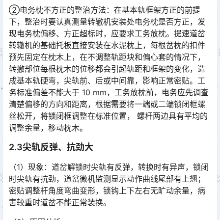
②电务枕不方正的整治方法：在基本轨框架方正的前提
下，整治时要认真测量转辙机安装处电务枕是否方正，发
现电务枕偏移、方正超标时，应要求工务放枕。提速道岔
转辙机的基础托板直接安装在水泥枕上，每根岔枕的扣件
预先固定在枕木上，在不调整轨距块和偏心套的情况下，
转撤部位每根枕木的位移都会引起轨距和框架的变化，造
成基本轨硬弯，尖轨前、后或中间靠，影响正常密贴。工
务标准偏差不能大于 10 mm，工务放枕前，电务应先调查
清楚偏移的方向和距离，根据需要将一端或二端锁闭框螺
丝松开，将锁闭框调整在标准位置， 螺杆两边具有平均的
调整余量，移动枕木。󠅅󠅃󠄵󠅂󠄪󠇖󠆨󠆨󠇕󠆞󠆒󠅬󠇘󠆭󠆘󠇙󠆝󠅵󠇗󠆭󠆁󠄐󠇗󠅹󠅸󠇖󠆍󠅳󠇖󠅹󠅰󠇖󠆌󠅹
2.3尖轨反弹、抗劲大
（1）现象：道岔解锁时尖轨有反弹，转换时有异声，锁闭
时尖轨有抗劲，道岔微机监测显示动作曲线尾部有上翘；
密贴调整杆角度弯曲变形，锁钩上下左右无旷动余量，病
害较重时道岔不能正常装换。󠅅󠅃󠄵󠅂󠄪󠇖󠆨󠆨󠇕󠆞󠆒󠅬󠇘󠆭󠆘󠇙󠆝󠅵󠇗󠆭󠆁󠄐󠇗󠅹󠅸󠇖󠆍󠅳󠇖󠅹󠅰󠇖󠆌󠅹