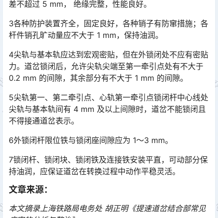
差不超过 5 mm， 绝缘完整，性能良好。󠅅󠅃󠄵󠅂󠄪󠇖󠆨󠆨󠇕󠆞󠆒󠅬󠇘󠆭󠆘󠇙󠆝󠅵󠇗󠆭󠆁󠄐󠇗󠅹󠅸󠇖󠆍󠅳󠇖󠅹󠅰󠇖󠆌󠅹
3各种防护装置齐全，固定良好，各种销子有防窜措施；各
杆件销孔旷动量应不大于 1 mm，保持油润。
4尖轨与基本轨应达到宏观密贴，但在外锁闭处不应有密贴
力。道岔锁闭后，允许尖轨尖端至第一牵引点处有不大于
0.2 mm 的间隙，其余部分有不大于 1 mm 的间隙。󠅅󠅃󠄵󠅂󠄪󠇖󠆨󠆨󠇕󠆞󠆒󠅬󠇘󠆭󠆘󠇙󠆝󠅵󠇗󠆭󠆁󠄐󠇗󠅹󠅸󠇖󠆍󠅳󠇖󠅹󠅰󠇖󠆌󠅹
5尖轨第一、第二牵引点、心轨第一牵引点锁闭杆中心线处
尖轨与基本轨间有 4 mm 及以上间隙时，道岔不能锁闭且
不得接通道岔表示。
6外锁闭杆限位铁与锁闭座间隙应为 1～3 mm。
7锁闭杆、锁闭块、锁闭铁及连接铁安装平直，可动部分保
持油润，应保证道岔在转换过程中动作平稳灵活。
文章来源：
本文摘录上海铁路局电务处 胡正明《提速道岔结合部常见