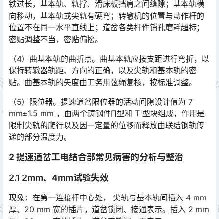
铁过长，基本轨、轨撑、滑床板挡肩之间缝隙；基本轨横
向移动，基本轨或尖轨有硬弯；转辙机的位置与动作杆的
位置不在同一水平直线上；道岔各类杆件销孔磨耗超标；
密贴调整不当，密贴偏松。󠅅󠅃󠄵󠅂󠄪󠇖󠆨󠆨󠇕󠆞󠆒󠅬󠇘󠆭󠆘󠇙󠆝󠅵󠇗󠆭󠆁󠄐󠇗󠅹󠅸󠇖󠆍󠅳󠇖󠅹󠅰󠇖󠆌󠅹
（4）曲基本轨的曲折点。曲基本轨应按支距进行弯折，以
保持转辙器轨距、方向的正确，以及尖轨和基本轨的密
贴。曲基本轨的矢度由工务用弦绳复核，按标准调整。
（5）限位器。提速道岔限位器的活动间隙设计值为 7
mm±1.5 mm ，由两个铸钢件∏型和 T 型块组成，作用是
限制尖轨的爬行以及因一定量的位移而释放由联结钢轨传
递的部分温度力。󠅅󠅃󠄵󠅂󠄪󠇖󠆨󠆨󠇕󠆞󠆒󠅬󠇘󠆭󠆘󠇙󠆝󠅵󠇗󠆭󠆁󠄐󠇗󠅹󠅸󠇖󠆍󠅳󠇖󠅹󠅰󠇖󠆌󠅹
2 提速道岔工电结合部常见病害的分析与整治
2.1 2mm、4mm试验失效
现象：在第一连接杆中心处， 尖轨与基本轨间插入 4 mm
厚、20 mm 宽的插片，道岔锁闭、接通表示。插入 2 mm