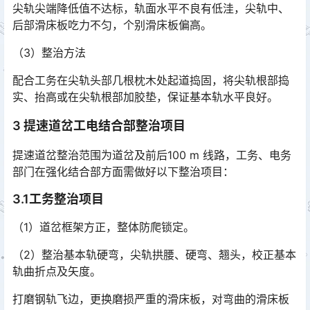
尖轨尖端降低值不达标，轨面水平不良有低洼，尖轨中、
后部滑床板吃力不匀，个别滑床板偏高。
（3）整治方法
配合工务在尖轨头部几根枕木处起道捣固，将尖轨根部捣
实、抬高或在尖轨根部加胶垫，保证基本轨水平良好。
3 提速道岔工电结合部整治项目
提速道岔整治范围为道岔及前后100 m 线路，工务、电务
部门在强化结合部方面需做好以下整治项目：
3.1工务整治项目
（1）道岔框架方正，整体防爬锁定。
（2）整治基本轨硬弯，尖轨拱腰、硬弯、翘头，校正基本
轨曲折点及矢度。
打磨钢轨飞边，更换磨损严重的滑床板，对弯曲的滑床板