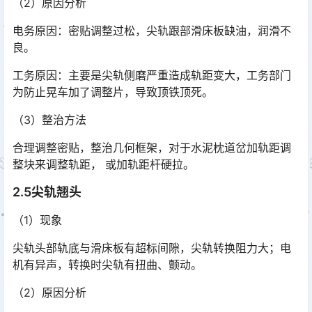
（2）原因分析
电务原因：密贴调整过松，尖轨跟部滑床板缺油，润滑不
良。
工务原因：主要是尖轨侧磨严重造成轨距变大，工务部门
为防止晃车加了调整片，导致顶铁顶死。
（3）整治方法
合理调整密贴，整治几何框架，对于水泥枕道岔加轨距调
整块来调整轨距， 或加轨距杆硬拉。
2.5尖轨翘头
（1）现象
尖轨头部轨底与滑床板有超标间隙，尖轨转换阻力大；电
机有异声，转换时尖轨有扭曲、颤动。
（2）原因分析