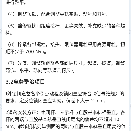
进行整平。
（4）调整顶铁，配合调整尖轨密贴、动程和开程。
（5）整修轨枕间距连接杆，更换失效、补充缺少的各种螺
栓。
（6）拧紧各部螺栓，接头、限位器螺栓采用高强螺栓，扭
矩不少于 700 N·m。
（7）改道、调整轨距及各部间隔尺寸，起道、拨道，调整
高低、水平、轨向等轨道几何尺寸
3.2电务整治项目
1外锁闭道岔各牵引点动程及锁闭量应符合《信号维规》的
要求。定反位锁闭量应均匀，偏差不大于 2 mm。
2道岔安装方正：锁闭杆、表示杆与直股基本轨相垂直，各
杆的两端与直股基本轨垂直线间距离的偏差均不超过 10
mm。转辙机机壳纵侧面的两端与直股基本轨垂直距离的偏