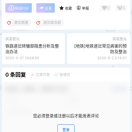
0
0
导出PDF
分享
收藏
举报
道岔病害
道岔结合部
病害整治
病害整治
铁路道岔转辙部隐患分析及整
[地铁]地铁道岔常见病害的预
治办法
防及整治
2020-5-27 19:08:56
2020-6-2 2:14:01
0 条回复
文章作者
管理员
A
M
欢迎您，新朋友，感谢参与互动！
确认修改
您必须登录或注册以后才能发表评论
登录