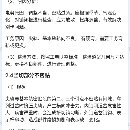
（2）原因分析：
电务原因：调整不当，密贴过紧。应根据季节、气温变
化，对锁闭框进行检查，应力放散，松绑调整，有效解决
别卡问题。
工务原因：尖轨、基本轨轨向不良， 有硬弯，需要工务弯
轨或更换。
（3）整治方法：按照工电联整标准，整治道岔几何尺寸达
标；更换不良部件，进行合理调整。
2.4竖切部分不密贴
（1）现象
尖轨与基本轨密贴段的第二、三牵引点不密贴有间隙，车
列过岔时挤压尖轨，产生横向冲击力，内锁闭道岔危害性
大，病害严重时，会造成挤切销切断。外锁道岔锁钩、表
示杆窜动，造成部件磨损加剧和表示缺口变化。󠅅󠅃󠄵󠅂󠄪󠇖󠆨󠆨󠇕󠆞󠆒󠅬󠇘󠆭󠆘󠇙󠆝󠅵󠇗󠆭󠆁󠄐󠇗󠅹󠅸󠇖󠆍󠅳󠇖󠅹󠅰󠇖󠆌󠅹