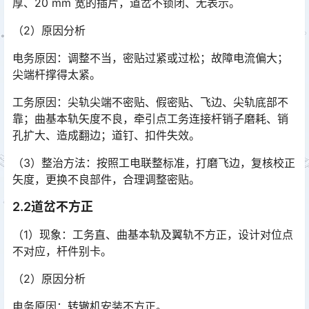
厚、20 mm 宽的插片，道岔不锁闭、无表示。󠅅󠅃󠄵󠅂󠄪󠇖󠆨󠆨󠇕󠆞󠆒󠅬󠇘󠆭󠆘󠇙󠆝󠅵󠇗󠆭󠆁󠄐󠇗󠅹󠅸󠇖󠆍󠅳󠇖󠅹󠅰󠇖󠆌󠅹
（2）原因分析
电务原因：调整不当，密贴过紧或过松；故障电流偏大；
尖端杆撑得太紧。
工务原因：尖轨尖端不密贴、假密贴、飞边、尖轨底部不
靠；曲基本轨矢度不良，牵引点工务连接杆销子磨耗、销
孔扩大、造成翻边；道钉、扣件失效。
（3）整治方法：按照工电联整标准，打磨飞边，复核校正
矢度，更换不良部件，合理调整密贴。
2.2道岔不方正
（1）现象：工务直、曲基本轨及翼轨不方正，设计对位点
不对应，杆件别卡。
（2）原因分析
电务原因：转辙机安装不方正。