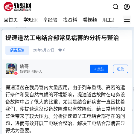
回首页
学知识
享经验
找资料
看视频
用工具
论技
提速道岔工电结合部常见病害的分析与整治
0
病害整治
20年5月27日
轨哥
关注
私信
轨魅网 创始人
提速道岔在我局管内大量应用，由于列车重载、高密的运
行条件和受自然气候的环境影响，提速道岔故障在电务设
备故障中占了很大的比重，尤其是结合部病害一直困扰着
我们，使提速道岔设备故障难以有效降低，给日常检修和
整治带来了较大压力。分析提速道岔工电结合部存在的问
题，进而有效开展工电联合整治、解决工电结合部病害显
得尤为重要。󠅅󠅃󠄵󠅂󠄪󠇖󠆨󠆨󠇕󠆞󠆒󠅬󠇘󠆭󠆘󠇙󠆝󠅵󠇗󠆭󠆁󠄐󠇗󠅹󠅸󠇖󠆍󠅳󠇖󠅹󠅰󠇖󠆌󠅹