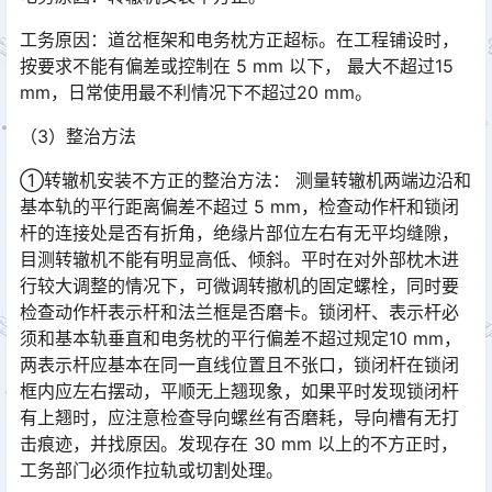
工务原因：道岔框架和电务枕方正超标。在工程铺设时，
按要求不能有偏差或控制在 5 mm 以下， 最大不超过15
mm，日常使用最不利情况下不超过20 mm。
（3）整治方法
①转辙机安装不方正的整治方法： 测量转辙机两端边沿和
基本轨的平行距离偏差不超过 5 mm，检查动作杆和锁闭
杆的连接处是否有折角，绝缘片部位左右有无平均缝隙，
目测转辙机不能有明显高低、倾斜。平时在对外部枕木进
行较大调整的情况下，可微调转撤机的固定螺栓，同时要
检查动作杆表示杆和法兰框是否磨卡。锁闭杆、表示杆必
须和基本轨垂直和电务枕的平行偏差不超过规定10 mm，
两表示杆应基本在同一直线位置且不张口，锁闭杆在锁闭
框内应左右摆动，平顺无上翘现象，如果平时发现锁闭杆
有上翘时，应注意检查导向螺丝有否磨耗，导向槽有无打
击痕迹，并找原因。发现存在 30 mm 以上的不方正时，
工务部门必须作拉轨或切割处理。󠅅󠅃󠄵󠅂󠄪󠇖󠆨󠆨󠇕󠆞󠆒󠅬󠇘󠆭󠆘󠇙󠆝󠅵󠇗󠆭󠆁󠄐󠇗󠅹󠅸󠇖󠆍󠅳󠇖󠅹󠅰󠇖󠆌󠅹