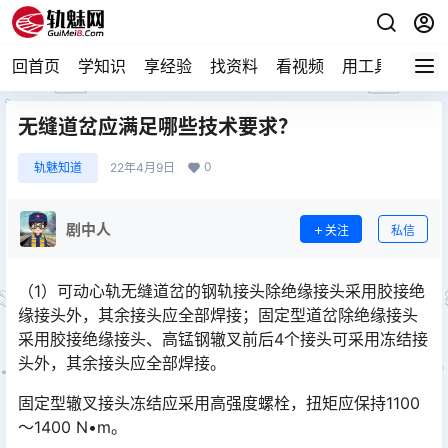
回首页
学知识
享经验
找资料
看视频
用工具
论技
无缝道岔应满足哪些技术要求？
0
轨魅知道
22年4月9日
剧中人
关注
私信
（1）可动心轨无缝道岔的钢轨接头除绝缘接头采用胶接绝
缘接头外，其余接头应全部焊接；固定型道岔除绝缘接头
采用胶接绝缘接头、高锰钢辙叉前后4个接头可采用冻结接
头外，其余接头应全部焊接。󠅅󠅃󠄵󠅂󠄪󠇖󠆨󠆨󠇕󠆞󠆒󠅬󠇘󠆭󠆘󠇙󠆝󠅵󠇗󠆭󠆁󠄐󠇗󠅹󠅸󠇖󠆍󠅳󠇖󠅹󠅰󠇖󠆌󠅹
固定型辙叉接头冻结应采用高强度螺栓，扭矩应保持1100
～1400 N•m。