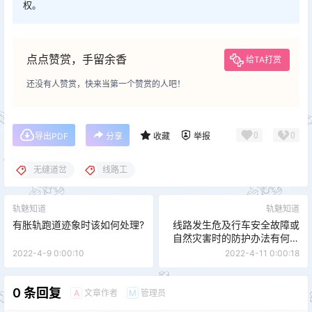
权。
点点赞赏，手留余香
给TA打赏
还没有人赞赏，快来当第一个赞赏的人吧！
0
0
导出PDF
分享
收藏
举报
无缝道岔
线路工
轨魅知道
轨魅知道
有胀轨跑道迹象时该如何处理?
线路发生危及行车安全故障或
自然灾害时的防护办法有何规
定?
2022-4-9 0:00:10
2022-4-11 0:00:18
0 条回复
文章作者
管理员
A
M