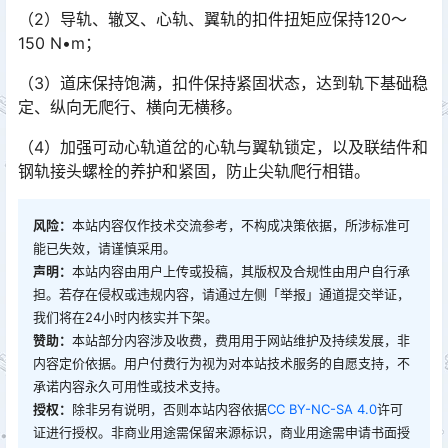
（2）导轨、辙叉、心轨、翼轨的扣件扭矩应保持120～
150 N•m；
（3）道床保持饱满，扣件保持紧固状态，达到轨下基础稳
定、纵向无爬行、横向无横移。
（4）加强可动心轨道岔的心轨与翼轨锁定，以及联结件和
钢轨接头螺栓的养护和紧固，防止尖轨爬行相错。
风险：
本站内容仅作技术交流参考，不构成决策依据，所涉标准可
能已失效，请谨慎采用。
声明：
本站内容由用户上传或投稿，其版权及合规性由用户自行承
担。若存在侵权或违规内容，请通过左侧「举报」通道提交举证，
我们将在24小时内核实并下架。
赞助：
本站部分内容涉及收费，费用用于网站维护及持续发展，非
内容定价依据。用户付费行为视为对本站技术服务的自愿支持，不
承诺内容永久可用性或技术支持。
授权：
除非另有说明，否则本站内容依据
CC BY-NC-SA 4.0
许可
证进行授权。非商业用途需保留来源标识，商业用途需申请书面授