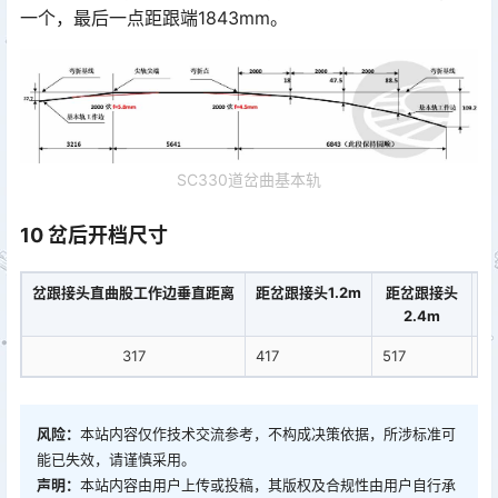
一个，最后一点距跟端1843mm。󠅅󠅃󠄵󠅂󠄪󠇖󠆨󠆨󠇕󠆞󠆒󠅬󠇘󠆭󠆘󠇙󠆝󠅵󠇗󠆭󠆁󠄐󠇗󠅹󠅸󠇖󠆍󠅳󠇖󠅹󠅰󠇖󠆌󠅹
SC330道岔曲基本轨
10 岔后开档尺寸
岔跟接头直曲股工作边垂直距离
距岔跟接头1.2m
距岔跟接头
2.4m
317
417
517
61
风险：
本站内容仅作技术交流参考，不构成决策依据，所涉标准可
能已失效，请谨慎采用。
声明：
本站内容由用户上传或投稿，其版权及合规性由用户自行承