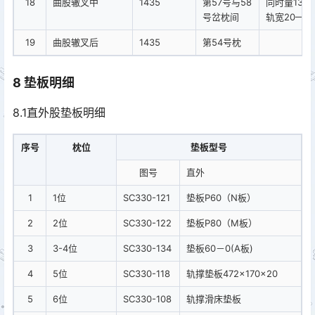
18
曲股辙叉中
1435
第57号与58
同时量1391
号岔枕间
轨宽20—3
19
曲股辙叉后
1435
第54号枕
8 垫板明细
8.1直外股垫板明细
序号
枕位
垫板型号
图号
直外
1
1位
SC330-121
垫板P60（N板）
2
2位
SC330-122
垫板P80（M板）
3
3-4位
SC330-134
垫板60－0(A板)
4
5位
SC330-118
轨撑垫板472×170×20
5
6位
SC330-108
轨撑滑床垫板