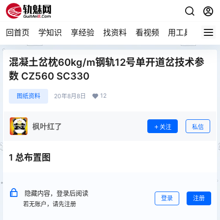
回首页
学知识
享经验
找资料
看视频
用工具
论技
混凝土岔枕60kg/m钢轨12号单开道岔技术参
数 CZ560 SC330
12
图纸资料
20年8月8日
枫叶红了
关注
私信
1 总布置图
隐藏内容，登录后阅读
登录
注册
若无账户，请先注册