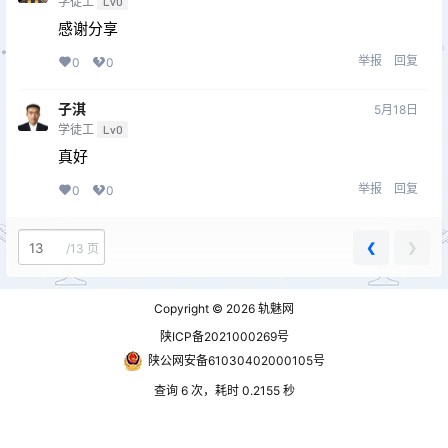
学徒工
Lv0
感谢分享
举报
回复
0
0
子淇
5月18日
学徒工
Lv0
真好
举报
回复
0
0
❮
❯
/
13 页
Copyright © 2026
轨魅网
陕ICP备2021000269号
陕公网安备61030402000105号
查询 6 次，耗时 0.2155 秒