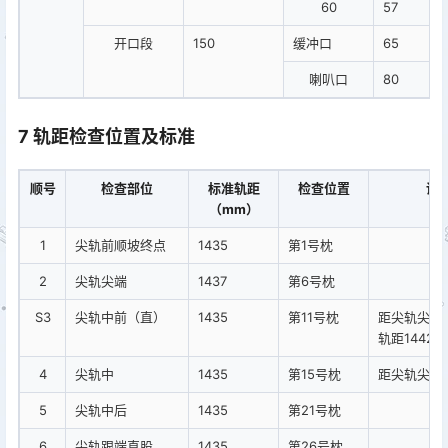
60
57
开口段
150
缓冲口
65
喇叭口
80
7 轨距检查位置及标准
顺号
检查部位
标准轨距
检查位置
说
（mm）
1
尖轨前顺坡终点
1435
第1号枕
2
尖轨尖端
1437
第6号枕
S3
尖轨中前（直）
1435
第11号枕
距尖轨尖端3
轨距1442m
4
尖轨中
1435
第15号枕
距尖轨尖端5
5
尖轨中后
1435
第21号枕
6
尖轨跟端直股
1435
第26号枕