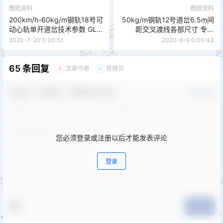
图纸资料
图纸资料
200km/h-60kg/m钢轨18号可
50kg/m钢轨12号道岔6.5m间
动心轨单开道岔技术参数 GLC
距交叉渡线各部尺寸 专线
(09)04
7528 CZ229
2020-7-20 0:00:51
2020-8-9 0:00:43
65 条回复
文章作者
管理员
A
M
欢迎您，新朋友，感谢参与互动！
确认修改
您必须登录或注册以后才能发表评论
登录
提交