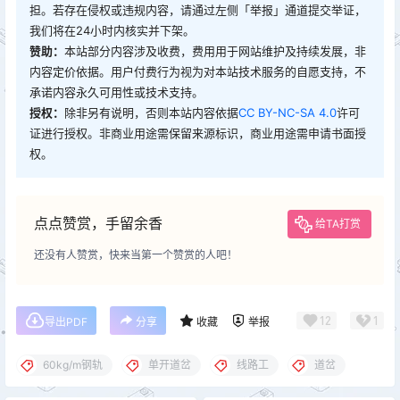
担。若存在侵权或违规内容，请通过左侧「举报」通道提交举证，
我们将在24小时内核实并下架。
赞助：
本站部分内容涉及收费，费用用于网站维护及持续发展，非
内容定价依据。用户付费行为视为对本站技术服务的自愿支持，不
承诺内容永久可用性或技术支持。
授权：
除非另有说明，否则本站内容依据
CC BY-NC-SA 4.0
许可
证进行授权。非商业用途需保留来源标识，商业用途需申请书面授
权。
点点赞赏，手留余香
给TA打赏
还没有人赞赏，快来当第一个赞赏的人吧！
12
1
导出PDF
分享
收藏
举报
60kg/m钢轨
单开道岔
线路工
道岔