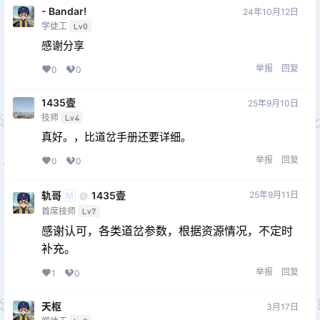
- Bandar!
24年10月12日
学徒工
Lv0
感谢分享
举报
回复
0
0
1435壹
25年9月10日
技师
Lv4
真好。，比道岔手册还要详细。
举报
回复
0
0
轨哥
1435壹
25年9月11日
@
M
首席技师
Lv7
感谢认可，各类道岔参数，根据资源情况，不定时
补充。
举报
回复
1
0
天枢
3月17日