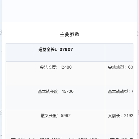
主要参数
道岔全长L=37907
道
尖轨长度：12480
尖轨轨型：60A
基本轨长度：15700
基本轨轨型：60K
辙叉长度：5992
叉前长；2192 (