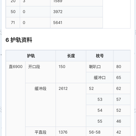
20
3
1589
50
0
3972
71
0
5641
6 护轨资料
护轨
长度
枕号
轮
直6900
开口段
150
喇叭口
80
缓冲口
65
缓冲段
2612
52
62
53
57
54
52
55
46
平直段
1376
56-58
42