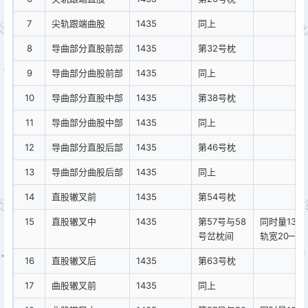
7
尖轨跟端曲股
1435
同上
8
导曲部分直股前部
1435
第32号枕
9
导曲部分曲股前部
1435
同上
10
导曲部分直股中部
1435
第38号枕
11
导曲部分曲股中部
1435
同上
12
导曲部分直股后部
1435
第46号枕
13
导曲部分曲股后部
1435
同上
14
直股辙叉前
1435
第54号枕
15
直股辙叉中
1435
第57号与58
同时量1391
号岔枕间
轨宽20—3
16
直股辙叉后
1435
第63号枕
17
曲股辙叉前
1435
同上