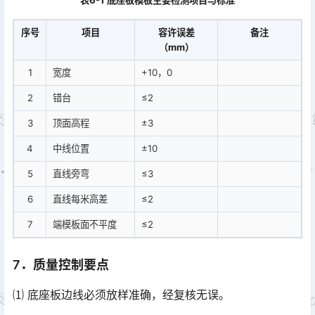
序号
项目
容许误差
备注
（mm）
1
宽度
+10，0
2
错台
≤2
3
顶面高程
±3
4
中线位置
±10
5
直线旁弯
≤3
6
直线每米高差
≤2
7
端模板面不平度
≤2
7．质量控制要点
⑴ 底座板边线必须放样准确，经复核无误。