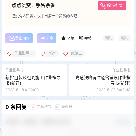
点点赞赏，手留余香
给TA打赏
还没有人赞赏，快来当第一个赞赏的人吧！
0
0
导出PDF
分享
收藏
举报
作业指导书
新建
线路工
作业指导书
作业指导书
轨排组装及粗调施工作业指导
高速铁路有砟道岔铺设作业指
书(新建)
导书(新建)
2022-5-18 0:00:08
2022-5-23 0:00:43
0 条回复
文章作者
管理员
A
M
欢迎您，新朋友，感谢参与互动！
确认修改