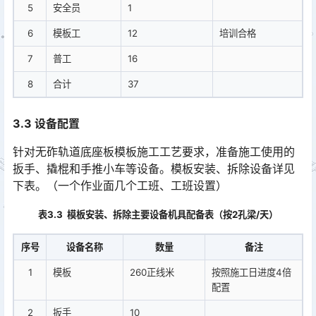
5
安全员
1
6
模板工
12
培训合格
7
普工
16
8
合计
37
3.3 设备配置
针对无砟轨道底座板模板施工工艺要求，准备施工使用的
扳手、撬棍和手推小车等设备。模板安装、拆除设备详见
下表。（一个作业面几个工班、工班设置）
表3.3 模板安装、拆除主要设备机具配备表（按2孔梁/天）
序号
设备名称
数量
备注
1
模板
260正线米
按照施工日进度4倍
配置
2
扳手
10