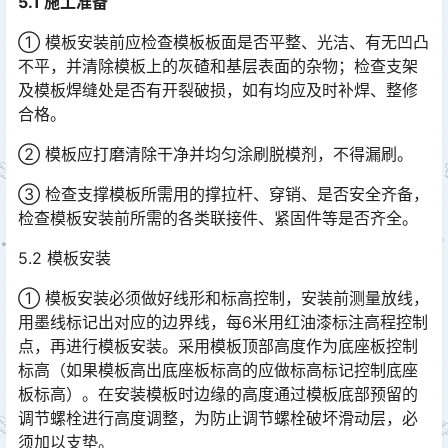
5.1 施工准备
① 模板安装前应检查模板板面是否平整、光洁、有无凹凸
不平，并清除模板上的灰碴和基层表面的杂物；检查支架
及模板焊缝处是否有开裂破损，如有均应及时补焊、整修
合格。
② 模板应打磨清除干净并均匀涂刷脱模剂，不得漏刷。
③ 检查支撑模板所需用的撑拉杆、穿销、是否安全齐备，
检查模板安装前所需的各类联接件、紧固件等是否齐全。
5.2 模板安装
① 模板安装必须做好线形和标高控制，安装前测量放线，
用墨线标记出对应的边界线，每6米用红油漆标注高程控制
点，再进行模板安装。采用模板顶部高度作为底座板控制
标高（如果模板高出底座板标高的应做标高标记控制底座
板标高）。在安装模板时边缘的高度通过模板底部预留的
调节螺栓进行高度调整，为防止调节螺栓破坏滑动层，必
须加以支垫。󠅅󠅃󠄵󠅂󠄪󠇖󠆨󠆨󠇕󠆞󠆒󠅬󠇘󠆭󠆘󠇙󠆝󠅵󠇗󠆭󠆁󠄐󠇗󠅹󠅸󠇖󠆍󠅳󠇖󠅹󠅰󠇖󠆌󠅹