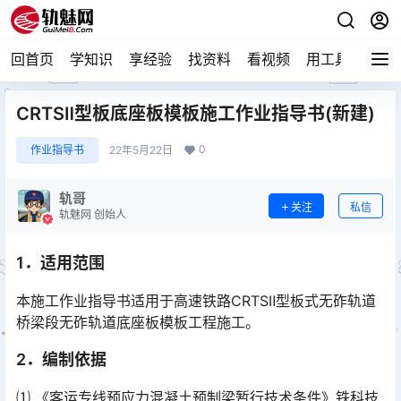
回首页
学知识
享经验
找资料
看视频
用工具
论技
CRTSⅡ型板底座板模板施工作业指导书(新建)
0
作业指导书
22年5月22日
轨哥
关注
私信
轨魅网 创始人
1．适用范围
本施工作业指导书适用于高速铁路CRTSⅡ型板式无砟轨道
桥梁段无砟轨道底座板模板工程施工。
2．编制依据
⑴ 《客运专线预应力混凝土预制梁暂行技术条件》铁科技