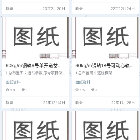
线前1440mm导曲线中1440mm直
轨哥
23年2月20日
轨哥
22年12月24日
向连接中1435mm直向连接后1435
mm导曲线后1440mm侧股辙叉前1
435mm侧股辙叉中1435mm侧股辙
叉跟1435mm直股辙叉跟1435mm
直股辙叉中1435mm直股辙…
60kg/m钢轨9号单开道岔技
60kg/m钢轨18号可动心轨提
术参数 CZ2502 DCZ211
速改进型单开道岔技术参数
1 总布置图 2 道岔参数 序号项目位
1 总布置图 2 逐枕框架
置标准1轨距前顺坡终点1435mm2
CZ2537
图纸资料
图纸资料
尖轨尖端1440mm3尖轨中部（刨切
点处）1435mm4直向尖轨跟端143
3.4k
0
1.9k
0
5mm5侧向尖轨跟端1440mm6直向
连接部分前1435mm7导曲线前144
轨哥
22年12月4日
轨哥
22年11月25日
0mm8导曲线中1440mm9直向连接
中1435mm10直向连接后1435mm1
1导曲线后1440mm12侧股辙叉前14
35mm13侧股辙叉中1440mm14侧
股辙叉跟1435…