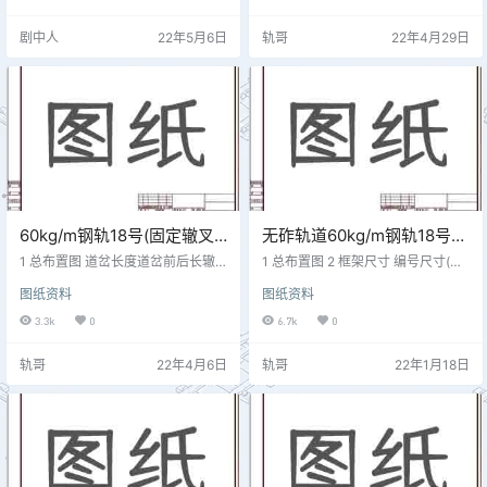
轨作用边距离(7#枕中部)31481距尖
尖轨跟（导曲起点）2450尖轨跟+2
轨尖端4920mm处基本轨作用边距
m3593尖轨跟+4m4755尖轨跟+6
剧中人
22年5月6日
轨哥
22年4月29日
离(11#枕中部)41494距尖轨尖端67
m5938尖轨跟+8m61141尖轨跟+10
45mm处基本轨作用边距离(14#枕
m71241尖轨跟+10.921m 第一牵引
中部)51507.9距尖轨尖端8545mm
点设计动程为160mm，第二牵引点
处基本轨作用边距离(17#枕中部)61
设计动程为84mm。
511距尖…
60kg/m钢轨18号(固定辙叉)
无砟轨道60kg/m钢轨18号单
单开道岔技术参数 专线
开道岔技术参数 CN-6118AS
1 总布置图 道岔长度道岔前后长辙
1 总布置图 2 框架尺寸 编号尺寸(m
4308 CZ3553
叉长度尖轨长度基本轨长度直向护
m)轨距具 体 位 置01435.11435.1距
图纸资料
图纸资料
轨侧向护轨60.000前长28.600后长
尖轨尖端-1069mm处基本轨作用边
31.4008.99219.64020.9928.600
距离(3#枕中部)11446.61443.3距
3.3k
0
6.7k
0
8.200 2 尖轨降低值 直尖轨轨头各
尖轨尖端751mm处基本轨作用边距
断面宽度(mm)距离直尖轨尖端距离
离(6#枕中部)21461.61445.9距尖轨
轨哥
22年4月6日
轨哥
22年1月18日
(m)直尖轨降低值(mm)距离曲尖轨尖
尖端2531mm处基本轨作用边距离(9
端距离(m)曲尖轨降低值(mm)202.4
#枕中部)31479.31449.8距尖轨尖
4543.4084354.46424.2151.950
端4331mm处基本轨作用边距离(…
6.37506.0210