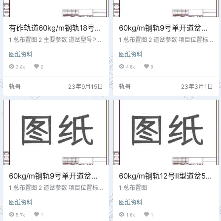
有砟轨道60kg/m钢轨18号单
60kg/m钢轨9号单开道岔技
开道岔技术参数 CN6118-AT
术参数 专线9950 CZ561
1 总布置图 2 主要参数 道岔型号P6
1 总布置图 2 道岔参数 项目位置标
0-18AT道岔图号CN-6118AT枕木类
准允许偏差轨距前顺坡终点1435m
图纸资料
图纸资料
型及根数砼115扣件类型SKL12尖轨
m 尖轨尖端1440mm尖轨中部（刨
长度22012基本轨长度24596可动心
切点处）1435mm直向尖轨跟端143
3.6k
2
4.8k
0
轨辙叉长度15014护轨长度无道岔前
5mm侧向尖轨跟端1440mm直向连
长31729道岔后长37271道岔全长6
接部分前1435mm导曲线前1440m
轨哥
23年9月15日
轨哥
23年3月1日
9000基本轨前端至尖轨尖2586金属
m导曲线中1440mm直向连接中143
总重（kg）30437动程直/曲第一12
5mm直向连接后1435mm导曲线后1
0第二120第三120第四120第五114
440mm侧股辙叉前1435mm侧股辙
第六72刨切点框架1516.3尖轨尖加
叉中1440mm侧股辙叉跟1435mm
宽7…
直股辙叉跟1435…
60kg/m钢轨9号单开道岔技
60kg/m钢轨12号Ⅱ型道岔5m
术参数 城轨229
间距一渡三交道岔组合道岔
1 总布置图 2 道岔参数 项目位置标
1 总布置图
准轨距前顺坡终点1435mm尖轨尖
SC590
图纸资料
图纸资料
端1440mm尖轨中部1435mm直向
尖轨跟端1435mm侧向尖轨跟端144
5.7k
1
1.8k
1
0mm直向连接部分前1435mm导曲