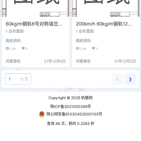
60kg/m钢轨6号对称道岔技
200km/h 60kg/m钢轨12号
术参数 SC382
可动心辙叉单开道岔技术参
1 总布置图
1 总布置图
数 CZ2690
图纸资料
图纸资料
2.6k
0
2.4k
0
闲看静处
21年12月6日
闲看静处
21年12月5日
❮
❯
/
5 页
Copyright © 2026
轨魅网
陕ICP备2021000269号
陕公网安备61030402000105号
查询 46 次，耗时 0.2263 秒