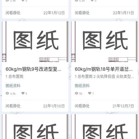
3.4k
0
6.6k
0
1438.15#枕中部 1439.61439.66#
枕中部 1441.21441.27#枕中部214
闲看静处
22年1月12日
闲看静处
22年1月11日
42.81442.88#枕中部 …
60kg/m钢轨9号改进型复式
60kg/m钢轨18号单开道岔各
交分道岔技术参数 SC450
部尺寸 客专线(08)016
1 总布置图
1 总布置图 2 尖轨降低值 尖轨类型
检测位置降低值轨头宽度直线尖轨
图纸资料
图纸资料
尖轨尖端230距尖端575mm143距
尖端2889mm315距尖端7304mm0
4.8k
0
5k
1
40曲线尖轨尖轨尖端230距尖端96
4mm145距尖端3855mm320距尖
闲看静处
22年1月10日
闲看静处
21年12月7日
端8604mm050 3 心轨降低值 检测
位置降低值轨头宽度心轨尖端161距
心端389mm422.5距心端1225mm0
50 4 框架尺寸 距直尖轨尖端距离
(m)两基本轨作用边…