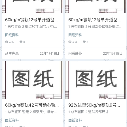
60kg/m钢轨12号单开道岔技
60kg/m钢轨12号单开道岔技
术参数 客专线(10)018
术参数 专线4253
1 总布置图 2 框架尺寸 编号尺寸(m
1 总布置图 2 转辙部各岔枕处框架尺
CZ3542
m)具 体 位 置11440.7距尖轨尖端4
寸图 3 框架尺寸 编号尺寸(mm)
图纸资料
图纸资料
80mm处基本轨作用边距离(第一牵
具 体 位 置11455距尖轨尖端1319m
引中心)21469.3距尖轨尖端2920m
m处两基本轨作用边距离(直尖轨断
4.8k
0
4.7k
0
m处基本轨作用边距离31479.4距尖
面宽20mm)21485距尖轨尖端3297
轨尖端4800mm处基本轨作用边距
mm处两基本轨作用边距离(直尖轨
顽主先森
22年1月16日
闲看静处
22年1月15日
离(第二牵引中心)41507.2距尖轨尖
断面宽50mm)31506距尖轨尖端46
端6110mm处基本轨作用边距离(直
81mm处两基本轨作用边距离(直尖
尖轨刨切终点)51527.2距尖轨尖端7
轨断面宽71mm)41517转辙部位第一
124mm处基本轨作用…
顶铁中心处基本轨作用边距离515…
60kg/m钢轨42号可动心轨
92改进型50kg/m钢轨9号复
辙叉单开道岔技术参数
式交分道岔技术参数
1 总布置图 暂无 2 框架尺寸 编号尺
1 总布置图 2 道岔各部尺寸
CN6142AS
寸(mm)轨距具 体 位 置01435.1143
CZ2214
图纸资料
图纸资料
5.12#枕中部 1435.41435.43#枕中
部 1436.71436.74#枕中部11438.1