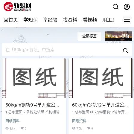
回首页
学知识
享经验
找资料
看视频
用工具
论技
全部标签
60kg/m钢轨
60kg/m钢轨9号单开道岔技
60kg/m钢轨12号单开道岔技
术参数 研线1609
术参数 研线16121
1 总布置图 2 各枕处轨距 岔枕编号
1 总布置图 60kg/m钢轨12号单开道
直股轨距（mm)侧股轨距（mm)岔
岔平面布置图 研线16121 2 逐枕框
图纸资料
图纸资料
枕编号直股轨距（mm)侧股轨距（m
架尺寸 3 各枕处轨距 岔枕编号直股
m)+2 、+11435--161439.814451
轨距（mm）侧股轨距（mm） 岔枕
3.8k
0
7.5k
0
1435--171436.8144521437.1--18
编号直股轨距（mm）侧股轨距（m