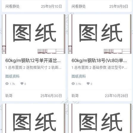
-341435144531439.7--3514351
m）+2 、+11435--14144014401
闲看静处
25年9月10日
闲看静处
25年9月9日
446.241442.3--3614351442.3
1435--151440144021436.4--16
5 、6----3714351440.171446.8
1438.5144031438.1--171437144
1…
04 、5----1814…
60kg/m钢轨12号单开道岔技
60kg/m钢轨18号(Vc80)单开
术参数 研线16122
道岔技术参数 GLC(07)05
1 总布置图 2 逐枕框架尺寸 2 轨距及
1 总布置图 2 基础参数 道岔型号P6
框架尺寸 跟端间隔:直股216mm、曲
0-18道岔图号GLC(07)05枕木类型
图纸资料
图纸资料
股210mm；跟端支距:直股336m
及根数砼136扣件类型Ⅱ型弹条分开
m、曲股330mm。 枕号直股轨距侧
式扣件尖轨长度17270基本轨长度2
1.7k
0
3.9k
0
股轨距基本轨框架+1,+2143514351
4592辙叉长度9066护轨长度直790
1435-143521436.4143731438.1-
0曲7900道岔前长24544道岔后长
轨哥
25年6月30日
轨哥
23年10月28日
1438.541441-144251444.51455
31357道岔全长55901基本轨前端至
61443.71439.91462.571443.1143
尖轨尖2525金属总重（kg） 尖轨尖
9.9147081442.61439…
加宽0动程一动160二动110三动60
刨切点最小轮缘槽宽度＞65刨切点
框架1506…