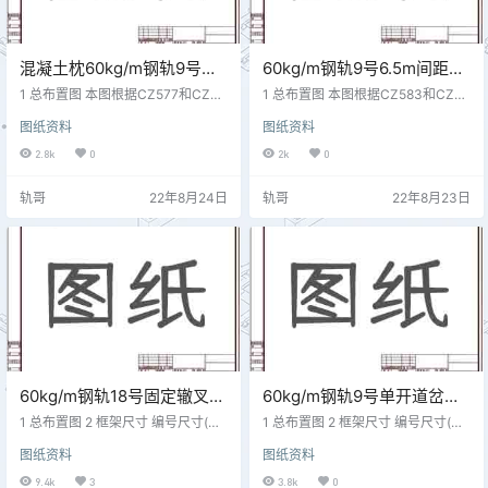
混凝土枕60kg/m钢轨9号
60kg/m钢轨9号6.5m间距一
5.0m间距一渡一交道岔组合
渡二交组合道岔技术参数
1 总布置图 本图根据CZ577和CZ25
1 总布置图 本图根据CZ583和CZ25
技术参数 CZ2509
04进行组合设计。适用于两平行线
ZRE1201
04进行组合设计。
图纸资料
图纸资料
路。
2.8k
0
2k
0
轨哥
22年8月24日
轨哥
22年8月23日
60kg/m钢轨18号固定辙叉单
60kg/m钢轨9号单开道岔技
开道岔技术参数 研线1302
术参数 城轨255
1 总布置图 2 框架尺寸 编号尺寸(m
1 总布置图 2 框架尺寸 编号尺寸(m
C6D69
m)具 体 位 置11450距尖轨尖端770
m)具 体 位 置11506距尖轨尖端402
图纸资料
图纸资料
mm处基本轨作用边距离(4#枕中部)
7mm处两基本轨作用边距离 3 支距
21464距尖轨尖端2545mm处基本
尺寸 编号尺寸(mm)具 体 位 置1328
9.4k
3
3.8k
0