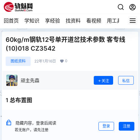
回首页
学知识
享经验
找资料
看视频
用工具
论技
60kg/m钢轨12号单开道岔技术参数 客专线
(10)018 CZ3542
0
图纸资料
22年1月16日
顽主先森
关注
私信
1 总布置图
隐藏内容，登录后阅读
登录
注册
若无账户，请先注册