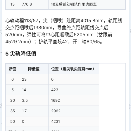
13
776.8
辙叉后趾处钢轨作用边距离
心轨动程113/57，尖（咽喉）趾距离4015.8mm，轨距线
交点距咽喉后1380mm，导曲终点距轨距线交点后
520mm，弹性可弯中心距咽喉后6205mm（岔跟前
4529.2mm）；护轨平直段42，开口端80/65。󠅅󠅃󠄵󠅂󠄪󠇖󠆨󠆨󠇕󠆞󠆒󠅬󠇘󠆭󠆘󠇙󠆝󠅵󠇗󠆭󠆁󠄐󠇗󠅹󠅸󠇖󠆍󠅳󠇖󠅹󠅰󠇖󠆌󠅹
5 尖轨降低值
断面
降低值
位置（距尖轨尖距离mm）
0
23
0
5
14
423
20
3.5
1692
35
1.7
2962
50
0
4231