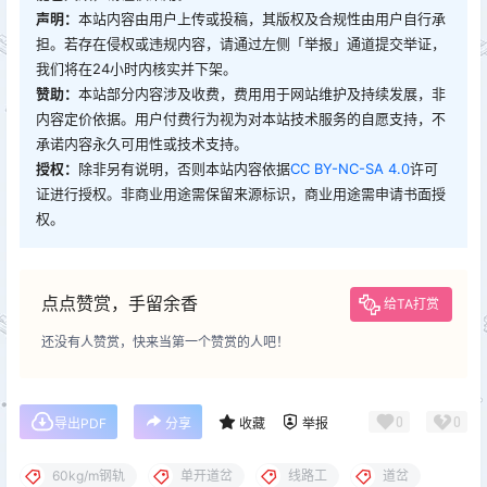
声明：
本站内容由用户上传或投稿，其版权及合规性由用户自行承
担。若存在侵权或违规内容，请通过左侧「举报」通道提交举证，
我们将在24小时内核实并下架。
赞助：
本站部分内容涉及收费，费用用于网站维护及持续发展，非
内容定价依据。用户付费行为视为对本站技术服务的自愿支持，不
承诺内容永久可用性或技术支持。
授权：
除非另有说明，否则本站内容依据
CC BY-NC-SA 4.0
许可
证进行授权。非商业用途需保留来源标识，商业用途需申请书面授
权。
点点赞赏，手留余香
给TA打赏
还没有人赞赏，快来当第一个赞赏的人吧！
0
0
导出PDF
分享
收藏
举报
60kg/m钢轨
单开道岔
线路工
道岔