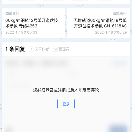
图纸资料
图纸资料
60kg/m钢轨12号单开道岔技
无砟轨道60kg/m钢轨18号单
术参数 专线4253
开道岔技术参数 CN-6118AS
2022-1-15 0:00:03
2022-1-18 0:00:29
1 条回复
文章作者
管理员
A
M
欢迎您，新朋友，感谢参与互动！
确认修改
您必须登录或注册以后才能发表评论
登录
提交