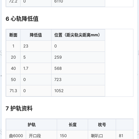
72.2
0
6110
6 心轨降低值
断面
降低值
位置（距尖轨尖距离mm）
1
23
0
20
5
259
40
1.7
568
50
0
723
71.3
0
1052
7 护轨资料
护轨
长度
枕号
轮
曲6000
开口段
150
喇叭口
81