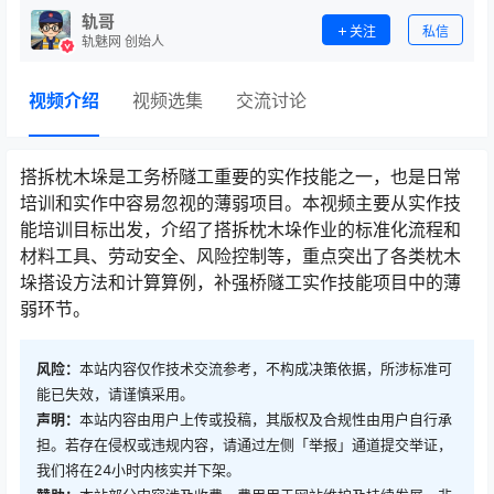
轨哥
关注
私信
轨魅网 创始人
视频介绍
视频选集
交流讨论
搭拆枕木垛是工务桥隧工重要的实作技能之一，也是日常
培训和实作中容易忽视的薄弱项目。本视频主要从实作技
能培训目标出发，介绍了搭拆枕木垛作业的标准化流程和
材料工具、劳动安全、风险控制等，重点突出了各类枕木
垛搭设方法和计算算例，补强桥隧工实作技能项目中的薄
弱环节。󠅅󠅃󠄵󠅂󠄪󠇖󠆨󠆨󠇕󠆞󠆒󠅬󠇘󠆭󠆘󠇙󠆝󠅵󠇗󠆭󠆁󠄐󠇗󠅹󠅸󠇖󠆍󠅳󠇖󠅹󠅰󠇖󠆌󠅹
风险：
本站内容仅作技术交流参考，不构成决策依据，所涉标准可
能已失效，请谨慎采用。
声明：
本站内容由用户上传或投稿，其版权及合规性由用户自行承
担。若存在侵权或违规内容，请通过左侧「举报」通道提交举证，
我们将在24小时内核实并下架。