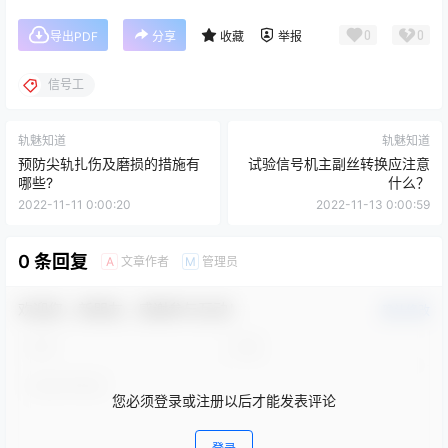
0
0
导出PDF
分享
收藏
举报
信号工
轨魅知道
轨魅知道
预防尖轨扎伤及磨损的措施有
试验信号机主副丝转换应注意
哪些?
什么？
2022-11-11 0:00:20
2022-11-13 0:00:59
0 条回复
文章作者
管理员
A
M
欢迎您，新朋友，感谢参与互动！
确认修改
您必须登录或注册以后才能发表评论