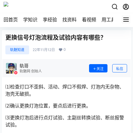
回首页
学知识
享经验
找资料
看视频
用工具
论技
更换信号灯泡流程及试验内容有哪些？
0
轨魅知道
22年11月12日
轨哥
关注
私信
轨魅网 创始人
⑴检查灯口不歪斜、活动、焊口不假焊、灯泡内无杂物、
泡壳无破损。
⑵确认更换灯泡位置，要点后进行更换。
⑶更换灯泡后进行点灯试验、主副丝转换试验、断丝报警
试验。