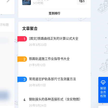
5
5小时前
签到排行
示标题
文章聚合
1
[图文]铁路曲线正矢的计算公式大全
认修改
20年3月23日
2
铁路轨道施工作业指导书大全
21年5月12日
3
常用道岔护轨各部尺寸及测量方法
20年9月11日
解锁
会员
提交
权限
4
钢轨接头的各种连接形式（含实物图）
20年5月24日