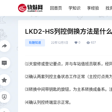
回首页
学知识
享经验
找
LKD2-HS列控倒换方法是什
0
627
轨魅知道
22年12月1日
⑴天窗修或登记要点，并与车站值班员联系，经
⑵确认两套列控主备状态工作正常（主控灯点亮
⑶转换中间带钥匙的旋钮，为主系转换成备系。
⑷确认列控终端显示正常。