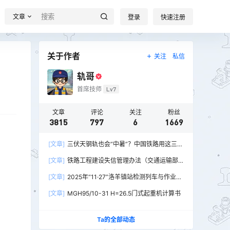
文章
登录
快速注册
关于作者
关注
私信
轨哥
首席技师
Lv7
文章
评论
关注
粉丝
3815
797
6
1669
[文章]
三伏天钢轨也会“中暑”？中国铁路用这三招
破解热胀冷缩难题
[文章]
铁路工程建设失信管理办法（交通运输部
令2026年第15号）
[文章]
2025年“11·27”洛羊镇站检测列车与作业人
员相撞重大交通事故
[文章]
MGH95/10-31 H=26.5门式起重机计算书
Ta的全部动态