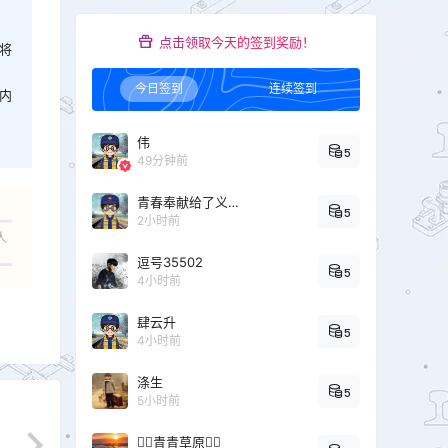
点击领取今天的签到奖励！
将
今日签到
连续签到
内
伟
5
49分钟前
青春奉献给了义务教育
5
2小时前
人
逗号35502
5
4小时前
肆云升
5
4小时前
涤生
5
5小时前
青青草原