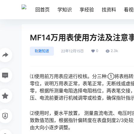
回首页
学知识
享经验
找资料
看视
MF14万用表使用方法及注意
0
2.3k
轨魅知道
22年12月15日
⑴使用前万用表应进行校核。分三种:①将表档
零位，说明万用表正常，表笔正常，无断线或虚
零，根据所测量电阻选择电阻档位，两表笔交接
压、电流前要进行机械调零或检查，确保指针指示在零位。󠅅󠅃󠄵󠅂󠄪󠇖󠆨󠆨󠇕󠆞󠆒󠅬󠇘󠆭󠆘󠇙󠆝󠅵󠇗󠆭󠆁󠄐󠇗󠅹󠅸󠇖
⑵使用时，要水平放置， 测量直流电流、电压时
致数值范围，根据指针偏转度在表盘刻度2/3处
由大向小逐步调整。󠅅󠅃󠄵󠅂󠄪󠇖󠆨󠆨󠇕󠆞󠆒󠅬󠇘󠆭󠆘󠇙󠆝󠅵󠇗󠆭󠆁󠄐󠇗󠅹󠅸󠇖󠆍󠅳󠇖󠅹󠅰󠇖󠆌󠅹