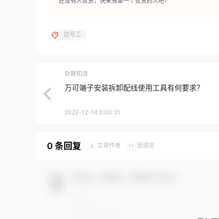
还没有人赞赏，快来当第一个赞赏的人吧！
信号工
轨魅知道
万可端子安装拆卸配线使用工具有何要求？
2022-12-14 0:00:21
0 条回复
文章作者
管理员
A
M
欢迎您，新朋友，感谢参与互动！