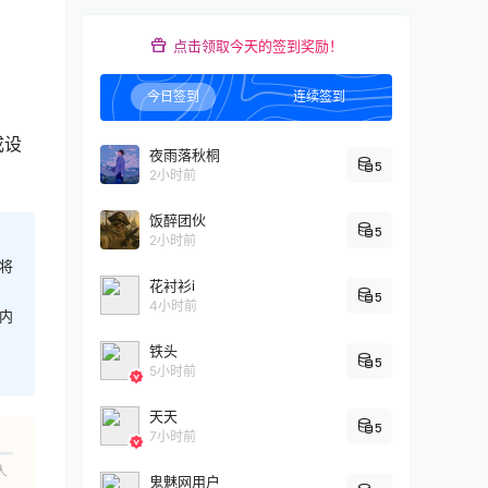
点击领取今天的签到奖励！
今日签到
连续签到
成设
夜雨落秋桐
5
2小时前
饭醉团伙
5
2小时前
将
花衬衫i
5
4小时前
内
铁头
5
5小时前
天天
5
7小时前
人
鬼魅网用户