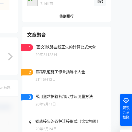
5
7小时前
签到排行
文章聚合
1
[图文]铁路曲线正矢的计算公式大全
20年3月23日
2
铁路轨道施工作业指导书大全
21年5月12日
示标题
3
常用道岔护轨各部尺寸及测量方法
20年9月11日
认修改
解锁
会员
权限
4
钢轨接头的各种连接形式（含实物图）
20年5月24日