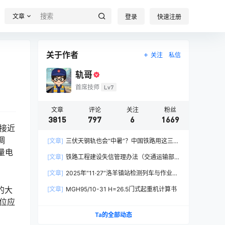
文章
登录
快速注册
关于作者
关注
私信
轨哥
首席技师
Lv7
文章
评论
关注
粉丝
3815
797
6
1669
接近
调
[文章]
三伏天钢轨也会“中暑”？中国铁路用这三招
量电
破解热胀冷缩难题
[文章]
铁路工程建设失信管理办法（交通运输部
令2026年第15号）
[文章]
2025年“11·27”洛羊镇站检测列车与作业人
员相撞重大交通事故
的大
[文章]
MGH95/10-31 H=26.5门式起重机计算书
位应
Ta的全部动态