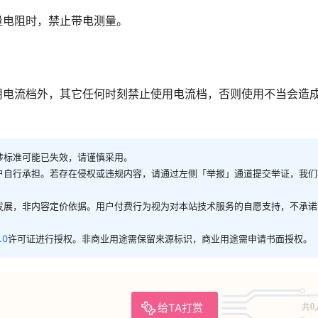
量电阻时，禁止带电测量。
用电流档外，其它任何时刻禁止使用电流档，否则使用不当会造
涉标准可能已失效，请谨慎采用。
户自行承担。若存在侵权或违规内容，请通过左侧「举报」通道提交举证，我们
发展，非内容定价依据。用户付费行为视为对本站技术服务的自愿支持，不承诺
.0
许可证进行授权。非商业用途需保留来源标识，商业用途需申请书面授权。
给TA打赏
共0