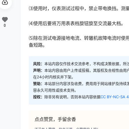
⑶使用时，仪表测试过程中，禁止带电换挡。测
⑷使用后要将万用表表档旋钮旋至交流最大档。
0
⑸除在测试电源接地电流、转辙机故障电流时使
备短路。
风险：
本站内容仅作技术交流参考，不构成决策依据，所
声明：
本站内容由用户上传或投稿，其版权及合规性由用
在24小时内核实并下架。
赞助：
本站部分内容涉及收费，费用用于网站维护及持续
容永久可用性或技术支持。
授权：
除非另有说明，否则本站内容依据
CC BY-NC-SA 4
点点赞赏，手留余香