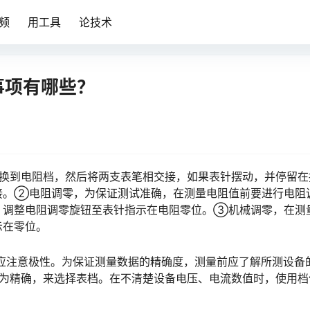
频
用工具
论技术
事项有哪些？
转换到电阻档，然后将两支表笔相交接，如果表针摆动，并停留在
接。②电阻调零，为保证测试准确，在测量电阻值前要进行电阻
，调整电阻调零旋钮至表针指示在电阻零位。③机械调零，在测
󠆍󠅳󠇖󠅹󠅰󠇖󠆌󠅹
应注意极性。为保证测量数据的精确度，测量前应了解所测设备
较为精确，来选择表档。在不清楚设备电压、电流数值时，使用档