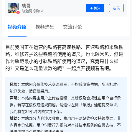
轨哥
关注
私信
轨魅网 创始人
视频介绍
视频选集
交流讨论
目前我国正在运营的铁路有高速铁路、普速铁路和米轨铁
路，维修养护这些铁路所使用的道尺，也比较常见，但是
作为轨距最小的寸轨铁路所使用的道尺，究竟是什么样
的？又是怎么测量读数的呢？一起点开视频看看吧。󠅅󠅃󠄵󠅂󠄪󠇖󠆨󠆨󠇕󠆞󠆒󠅬󠇘󠆭󠆘󠇙󠆝󠅵󠇗󠆭󠆁󠄐󠇗󠅹󠅸󠇖󠆍󠅳󠇖󠅹󠅰󠇖󠆌󠅹
风险：
本站内容仅作技术交流参考，不构成决策依据，所涉标准可
能已失效，请谨慎采用。
声明：
本站内容由用户上传或投稿，其版权及合规性由用户自行承
担。若存在侵权或违规内容，请通过左侧「举报」通道提交举证，
我们将在24小时内核实并下架。
赞助：
本站部分内容涉及收费，费用用于网站维护及持续发展，非
内容定价依据。用户付费行为视为对本站技术服务的自愿支持，不
承诺内容永久可用性或技术支持。