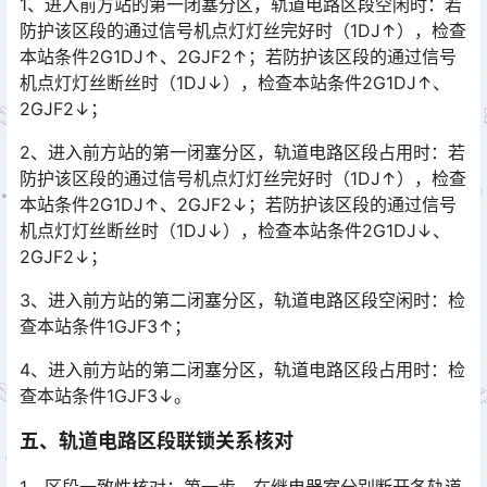
1、进入前方站的第一闭塞分区，轨道电路区段空闲时：若
防护该区段的通过信号机点灯灯丝完好时（1DJ↑），检查
本站条件2G1DJ↑、2GJF2↑；若防护该区段的通过信号
机点灯灯丝断丝时（1DJ↓），检查本站条件2G1DJ↑、
2GJF2↓；󠅅󠅃󠄵󠅂󠄪󠇖󠆨󠆨󠇕󠆞󠆒󠅬󠇘󠆭󠆘󠇙󠆝󠅵󠇗󠆭󠆁󠄐󠇗󠅹󠅸󠇖󠆍󠅳󠇖󠅹󠅰󠇖󠆌󠅹
2、进入前方站的第一闭塞分区，轨道电路区段占用时：若
防护该区段的通过信号机点灯灯丝完好时（1DJ↑），检查
本站条件2G1DJ↑、2GJF2↓；若防护该区段的通过信号
机点灯灯丝断丝时（1DJ↓），检查本站条件2G1DJ↓、
2GJF2↓；󠅅󠅃󠄵󠅂󠄪󠇖󠆨󠆨󠇕󠆞󠆒󠅬󠇘󠆭󠆘󠇙󠆝󠅵󠇗󠆭󠆁󠄐󠇗󠅹󠅸󠇖󠆍󠅳󠇖󠅹󠅰󠇖󠆌󠅹
3、进入前方站的第二闭塞分区，轨道电路区段空闲时：检
查本站条件1GJF3↑；
4、进入前方站的第二闭塞分区，轨道电路区段占用时：检
查本站条件1GJF3↓。
五、轨道电路区段联锁关系核对