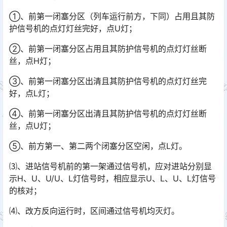
①、前第一闭塞分区（列车运行前方，下同）占用且其防
护信号机的点灯灯丝完好，点U灯；
②、前第一闭塞分区占用且其防护信号机的点灯灯丝断
丝，点H灯；
③、前第一闭塞分区出清且其防护信号机的点灯灯丝完
好，点L灯；
④、前第一闭塞分区出清且其防护信号机的点灯灯丝断
丝，点U灯；
⑤、前方第一、第二两个闭塞分区空闲，点L灯。
⑶、进站信号机前的第一架通过信号机，应对进站分别显
示H、U、U/U、L灯信号时，相应显示U、L、U、L灯信号
的核对；
⑷、改方反向运行时，区间通过信号机均灭灯。