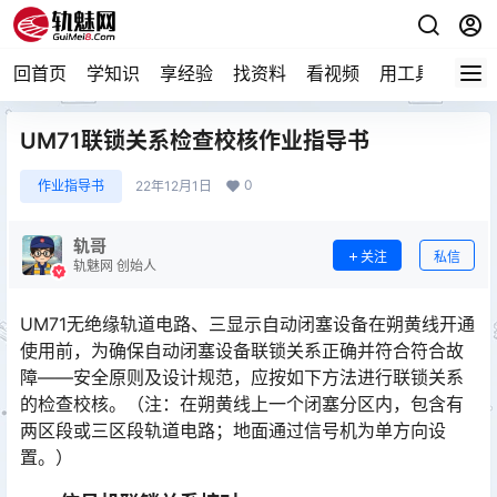
回首页
学知识
享经验
找资料
看视频
用工具
论技
UM71联锁关系检查校核作业指导书
0
作业指导书
22年12月1日
轨哥
关注
私信
轨魅网 创始人
UM71无绝缘轨道电路、三显示自动闭塞设备在朔黄线开通
使用前，为确保自动闭塞设备联锁关系正确并符合符合故
障——安全原则及设计规范，应按如下方法进行联锁关系
的检查校核。（注：在朔黄线上一个闭塞分区内，包含有
两区段或三区段轨道电路；地面通过信号机为单方向设
置。）󠅅󠅃󠄵󠅂󠄪󠇖󠆨󠆨󠇕󠆞󠆒󠅬󠇘󠆭󠆘󠇙󠆝󠅵󠇗󠆭󠆁󠄐󠇗󠅹󠅸󠇖󠆍󠅳󠇖󠅹󠅰󠇖󠆌󠅹