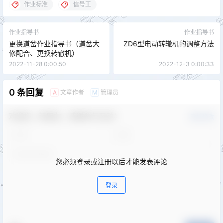
作业标准
信号工
作业指导书
作业指导书
更换道岔作业指导书（道岔大
ZD6型电动转辙机的调整方法
修配合、更换转辙机）
2022-11-28 0:00:50
2022-12-3 0:00:33
0 条回复
文章作者
管理员
A
M
欢迎您，新朋友，感谢参与互动！
确认修改
您必须登录或注册以后才能发表评论
登录