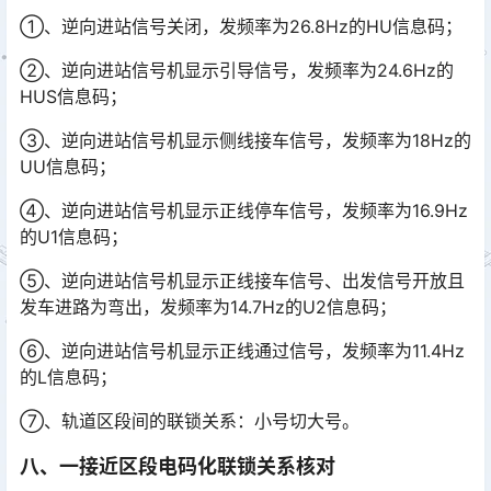
①、逆向进站信号关闭，发频率为26.8Hz的HU信息码；
②、逆向进站信号机显示引导信号，发频率为24.6Hz的
HUS信息码；
③、逆向进站信号机显示侧线接车信号，发频率为18Hz的
UU信息码；
④、逆向进站信号机显示正线停车信号，发频率为16.9Hz
的U1信息码；
⑤、逆向进站信号机显示正线接车信号、出发信号开放且
发车进路为弯出，发频率为14.7Hz的U2信息码；
⑥、逆向进站信号机显示正线通过信号，发频率为11.4Hz
的L信息码；
⑦、轨道区段间的联锁关系：小号切大号。
八、一接近区段电码化联锁关系核对