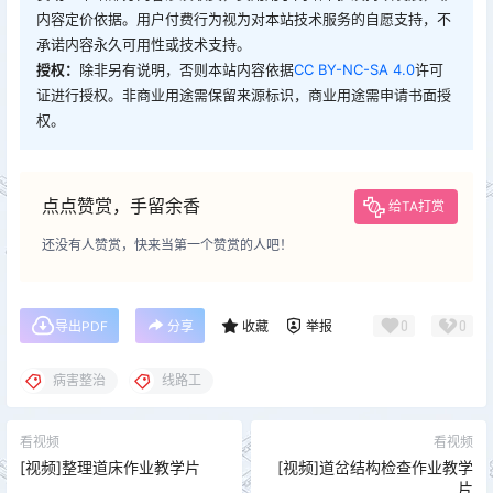
内容定价依据。用户付费行为视为对本站技术服务的自愿支持，不
承诺内容永久可用性或技术支持。
授权：
除非另有说明，否则本站内容依据
CC BY-NC-SA 4.0
许可
证进行授权。非商业用途需保留来源标识，商业用途需申请书面授
权。
点点赞赏，手留余香
给TA打赏
还没有人赞赏，快来当第一个赞赏的人吧！
0
0
导出PDF
分享
收藏
举报
病害整治
线路工
看视频
看视频
[视频]整理道床作业教学片
[视频]道岔结构检查作业教学
片