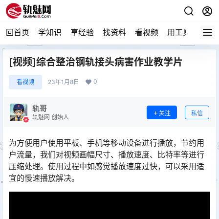
回首页
学知识
享经验
找资料
看视频
用工具
论技
[视频]综合整治钢轨接头病害作业教学片
0
看视频
23年1月8日
轨哥
关注
私信
轨魅网 创始人
为方便用户使用平板、手机等移动设备进行播放，节约用
户流量，我们对视频画幅尺寸、播放速度、比特率等进行
压缩处理。使用过程中如感觉播放速度过快，可以采用适
宜的慢速播放解决。󠅅󠅃󠄵󠅂󠄪󠇖󠆨󠆨󠇕󠆞󠆒󠅬󠇘󠆭󠆘󠇙󠆝󠅵󠇗󠆭󠆁󠄐󠇗󠅹󠅸󠇖󠆍󠅳󠇖󠅹󠅰󠇖󠆌󠅹