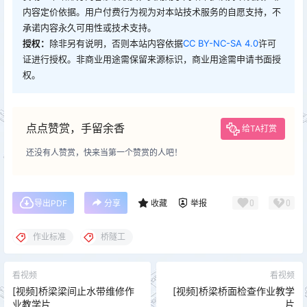
内容定价依据。用户付费行为视为对本站技术服务的自愿支持，不
承诺内容永久可用性或技术支持。
授权：
除非另有说明，否则本站内容依据
CC BY-NC-SA 4.0
许可
证进行授权。非商业用途需保留来源标识，商业用途需申请书面授
权。
点点赞赏，手留余香
给TA打赏
还没有人赞赏，快来当第一个赞赏的人吧！
0
0
导出PDF
分享
收藏
举报
作业标准
桥隧工
看视频
看视频
[视频]桥梁梁间止水带维修作
[视频]桥梁桥面检查作业教学
业教学片
片