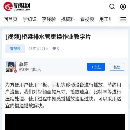
回首页
学知识
享经验
找资料
看视频
用工具
论技
[视频]桥梁排水管更换作业教学片
0
看视频
23年1月21日
轨哥
关注
私信
轨魅网 创始人
为方便用户使用平板、手机等移动设备进行播放，节约用
户流量，我们对视频画幅尺寸、播放速度、比特率等进行
压缩处理。使用过程中如感觉播放速度过快，可以采用适
宜的慢速播放解决。󠅅󠅃󠄵󠅂󠄪󠇖󠆨󠆨󠇕󠆞󠆒󠅬󠇘󠆭󠆘󠇙󠆝󠅵󠇗󠆭󠆁󠄐󠇗󠅹󠅸󠇖󠆍󠅳󠇖󠅹󠅰󠇖󠆌󠅹