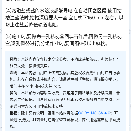
(4)熔融盐或盐的水溶液都能导电,在自动闭塞区段,使用挖
槽注盐法时,挖槽深度要大一些,宜在枕下150 mm左右，以
防止注盐后降低轨道电阻。
(5)施工时,要做完一孔轨枕盒回填石砟后,再做另一孔轨枕
盒,逐孔倒替进行;分组作业时,要间隔6根以上轨枕。
风险：
本站内容仅作技术交流参考，不构成决策依据，所涉标准可
能已失效，请谨慎采用。
声明：
本站内容由用户上传或投稿，其版权及合规性由用户自行承
担。若存在侵权或违规内容，请通过左侧「举报」通道提交举证，
我们将在24小时内核实并下架。
赞助：
本站部分内容涉及收费，费用用于网站维护及持续发展，非
内容定价依据。用户付费行为视为对本站技术服务的自愿支持，不
承诺内容永久可用性或技术支持。
授权：
除非另有说明，否则本站内容依据
CC BY-NC-SA 4.0
许可
证进行授权。非商业用途需保留来源标识，商业用途需申请书面授
权。