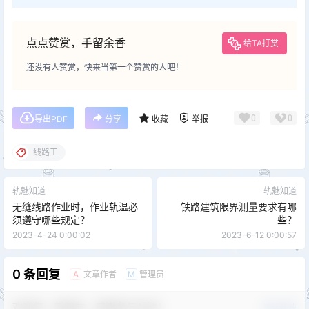
点点赞赏，手留余香
给TA打赏
还没有人赞赏，快来当第一个赞赏的人吧！
0
0
导出PDF
分享
收藏
举报
线路工
轨魅知道
轨魅知道
无缝线路作业时，作业轨温必
铁路建筑限界测量要求有哪
须遵守哪些规定？
些？
2023-4-24 0:00:02
2023-6-12 0:00:57
0 条回复
文章作者
管理员
A
M
欢迎您，新朋友，感谢参与互动！
确认修改