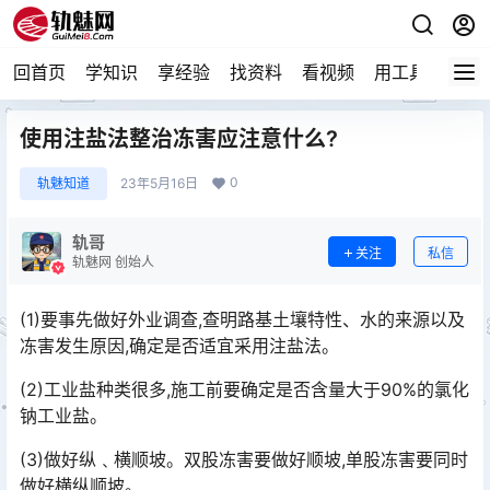
回首页
学知识
享经验
找资料
看视频
用工具
论技
使用注盐法整治冻害应注意什么?
0
轨魅知道
23年5月16日
轨哥
关注
私信
轨魅网 创始人
(1)要事先做好外业调查,查明路基土壤特性、水的来源以及
冻害发生原因,确定是否适宜采用注盐法。
(2)工业盐种类很多,施工前要确定是否含量大于90%的氯化
钠工业盐。
(3)做好纵﹑横顺坡。双股冻害要做好顺坡,单股冻害要同时
做好横纵顺坡。