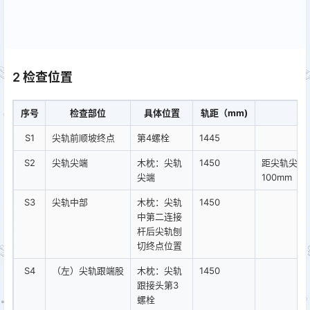
2 检查位置
序号
检查部位
具体位置
轨距（mm)
S1
尖轨前顺坡终点
第4螺栓
1445
S2
尖轨尖端
木枕：尖轨
1450
距尖轨尖端
尖端
100mm（
S3
尖轨中部
木枕：尖轨
1450
中第二连接
杆后尖轨刨
切终点位置
S4
（左）尖轨跟端股
木枕：尖轨
1450
跟接头第3
螺栓