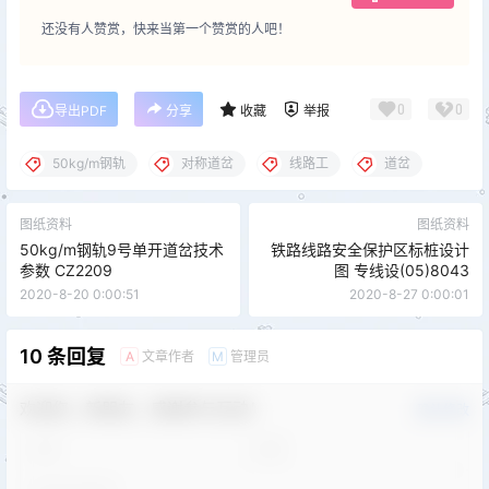
还没有人赞赏，快来当第一个赞赏的人吧！
0
0
导出PDF
分享
收藏
举报
50kg/m钢轨
对称道岔
线路工
道岔
图纸资料
图纸资料
50kg/m钢轨9号单开道岔技术
铁路线路安全保护区标桩设计
参数 CZ2209
图 专线设(05)8043
2020-8-20 0:00:51
2020-8-27 0:00:01
10 条回复
文章作者
管理员
A
M
欢迎您，新朋友，感谢参与互动！
确认修改