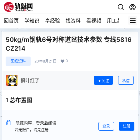
回首页
学知识
享经验
找资料
看视频
用工具
论技
50kg/m钢轨6号对称道岔技术参数 专线5816
CZ214
0
图纸资料
20年8月21日
枫叶红了
关注
私信
1 总布置图
隐藏内容，登录后阅读
登录
注册
若无账户，请先注册