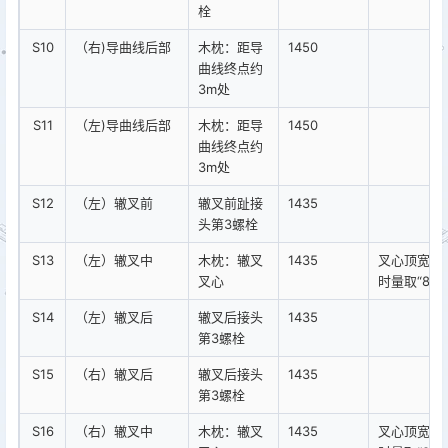
栓
S10
（右)导曲线后部
木枕：距导
1450
曲线终点约
3m处
S11
（左)导曲线后部
木枕：距导
1450
曲线终点约
3m处
S12
（左）辙叉前
辙叉前趾接
1435
头第3螺栓
S13
（左）辙叉中
木枕：辙叉
1435
叉心顶宽20
叉心
时量取“88、
S14
（左）辙叉后
辙叉后接头
1435
第3螺栓
S15
（右）辙叉后
辙叉后接头
1435
第3螺栓
S16
（右）辙叉中
木枕：辙叉
1435
叉心顶宽20