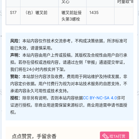
叉心
时量取“88、
S17
（右）辙叉前
辙叉前趾接
1435
头第3螺栓
风险：
本站内容仅作技术交流参考，不构成决策依据，所涉标准可
能已失效，请谨慎采用。
声明：
本站内容由用户上传或投稿，其版权及合规性由用户自行承
担。若存在侵权或违规内容，请通过左侧「举报」通道提交举证，
我们将在24小时内核实并下架。
赞助：
本站部分内容涉及收费，费用用于网站维护及持续发展，非
内容定价依据。用户付费行为视为对本站技术服务的自愿支持，不
承诺内容永久可用性或技术支持。
授权：
除非另有说明，否则本站内容依据
CC BY-NC-SA 4.0
许可
证进行授权。非商业用途需保留来源标识，商业用途需申请书面授
权。
点点赞赏，手留余香
给TA打赏