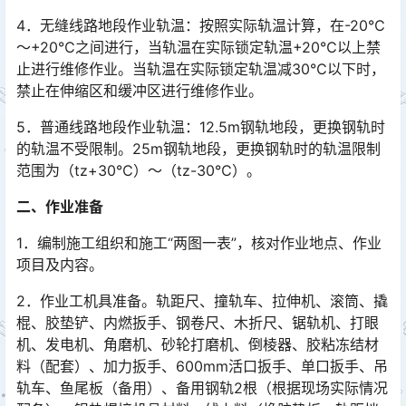
4．无缝线路地段作业轨温：按照实际轨温计算，在-20℃
～+20℃之间进行，当轨温在实际锁定轨温+20℃以上禁
止进行维修作业。当轨温在实际锁定轨温减30℃以下时，
禁止在伸缩区和缓冲区进行维修作业。󠅅󠅃󠄵󠅂󠄪󠇖󠆨󠆨󠇕󠆞󠆒󠅬󠇘󠆭󠆘󠇙󠆝󠅵󠇗󠆭󠆁󠄐󠇗󠅹󠅸󠇖󠆍󠅳󠇖󠅹󠅰󠇖󠆌󠅹
5．普通线路地段作业轨温：12.5m钢轨地段，更换钢轨时
的轨温不受限制。25m钢轨地段，更换钢轨时的轨温限制
范围为（tz+30℃）～（tz-30℃）。
二、作业准备
1．编制施工组织和施工“两图一表”，核对作业地点、作业
项目及内容。
2．作业工机具准备。轨距尺、撞轨车、拉伸机、滚筒、撬
棍、胶垫铲、内燃扳手、钢卷尺、木折尺、锯轨机、打眼
机、发电机、角磨机、砂轮打磨机、倒棱器、胶粘冻结材
料（配套）、加力扳手、600mm活口扳手、单口扳手、吊
轨车、鱼尾板（备用）、备用钢轨2根（根据现场实际情况