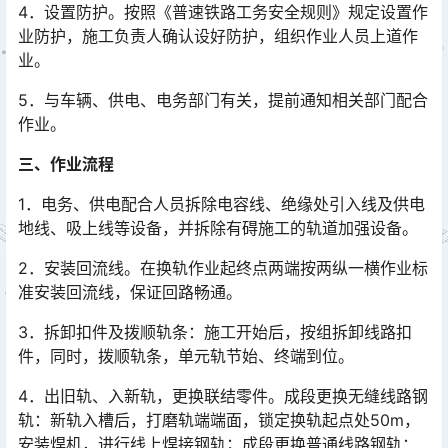
4．设置防护。按照《普速铁路工务安全规则》规定设置作
业防护，施工负责人确认设好防护，组织作业人员上道作
业。
5．与车辆、供电、电务部门有关，提前通知相关部门配合
作业。
三、作业流程
1．电务、供电配合人员拆除电容线、绝缘处引入线及供电
地线、吸上线等设备，并拆除有碍施工的轨道加强设备。
2．安装回流线。在换轨作业起终点两端按两纵一横作业标
准安装回流线，保证回路畅通。
3．拆卸扣件及拨顺轨条：施工开始后，按组拆卸线路扣
件，同时，拨顺轨条，单元轨节始、终端到位。
4．出旧轨、入新轨，更换联结零件。成段更换无缝线路钢
轨：新轨入槽后，打磨轨端端面，锁定换轨起点处50m，
安装焊机，进行线上焊接钢轨；成段更换普通线路钢轨：