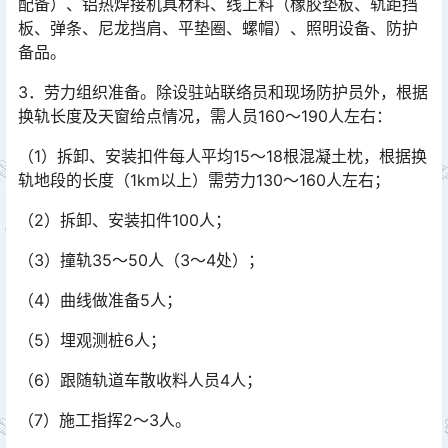
配备）、铝热焊接机具材料、线上料（橡胶垫板、轨距挡
板、弹条、尼龙挡肩、平垫圈、螺帽）、照明设备、防护
备品。󠅅󠅃󠄵󠅂󠄪󠇖󠆨󠆨󠇕󠆞󠆒󠅬󠇘󠆭󠆘󠇙󠆝󠅵󠇗󠆭󠆁󠄐󠇗󠅹󠅸󠇖󠆍󠅳󠇖󠅹󠅰󠇖󠆌󠅹
3．劳力组织准备。除设驻站联络员和现场防护员外，根据
换轨长度及天窗给点情况，需人员160～190人左右：
（1）拆卸、安装扣件每人平均15～18根混凝土枕，根据换
轨地段的长度（1km以上）需劳力130～160人左右；
（2）拆卸、安装扣件100人；
（3）撞轨35～50人（3～4处）；
（4）曲线做准备5人；
（5）埋观测桩6人；
（6）跟随轨道车散收料人员4人；
（7）施工指挥2～3人。