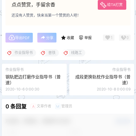
点点赞赏，手留余香
给TA打赏
还没有人赞赏，快来当第一个赞赏的人吧！
1
0
导出PDF
分享
收藏
举报
作业指导书
普铁
线路工
作业指导书
作业指导书
钢轨肥边打磨作业指导书（普
成段更换轨枕作业指导书（普
速）
速）
2020-10-6 0:00:30
2020-10-8 0:00:09
0 条回复
文章作者
管理员
A
M
欢迎您，新朋友，感谢参与互动！
确认修改