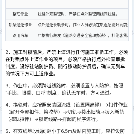
整理作业
线路外观整理时，严禁在点外整理两线间线路。
轨条巡逻作业
点外巡逻长轨条时，作业人员必须在轨温急剧升高前到
路用汽车
严格执行段发《道路交通安全管理办法》，杜绝客货、
2．施工封锁前后，严禁上道进行任何施工准备工作。必须
在封锁点外上道作业的项目，必须严格执行点外检查审批
制度，设好驻站防护员、随行移动防护员后，确认无列车
的情况下方可上道作业。
3．作业中，必须跨越线路时，必须设置专人防护，按照
“手比、眼看、口呼”制度，确认无车时，方可通过。
4．换轨时，应按照安装回流线（设置隔离绳）→扣件作业
（解开全部扣件、换胶垫）→切轨→拨出旧轨→拨入新轨
（撞轨拉伸）→锁定线路→排超的程序进行。
5．在双线地段线间距小于6.5m及站内施工时，应拉设防