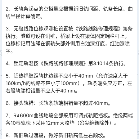
2．长轨条起点的空搭量应根据新旧轨间距、轨条长度、曲
线半径计算确定。
3．无缝线路位移观测桩设置按《铁路线路修理规程》第条
执行。隧道可设在洞壁，桥梁上设在梁体固定端栏杆上，
位移标记用弦绳在钢轨头部外侧用白油漆打底，红油漆喷
字。
4．锁定轨温按《铁路线路修理规则》第3.10.14条执行。
5．铝热焊缝距轨枕边缘不应小于40mm（允许速度大于
160km/h的线路不应小于100mm），轨条端头应方正，左
右股轨端相错量不应大于40mm。
6．接头轨错：长轨条轨端相错量不超过40mm。
7．R≤600m曲线地段全部采用可调式轨距挡板。绝缘两端
各10根轨枕下采用12mm大胶垫（岔尖绝缘除外）。
8．新旧轨过渡段，做好新旧轨高低左右顺坡。