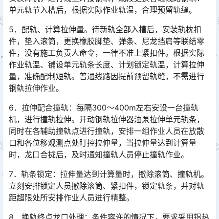
单元轨节入槽后，根据实际作业轨温，合理预留轨缝。󠅅󠅃󠄵󠅂󠄪󠇖󠆨󠆨󠇕󠆞󠆒󠅬󠇘󠆭󠆘󠇙󠆝󠅵󠇗󠆭󠆁󠄐󠇗󠅹󠅸󠇖󠆍󠅳󠇖󠅹󠅰󠇖󠆌󠅹
5．配轨、计算拉伸量。待新轨全部入槽后，安装轨枕扣
件，垫入滚筒，更换橡胶脚垫、弹条、尼龙挡肩等联结零
件，没有施工负责人命令，一律不准上紧扣件。根据实际
作业轨温、铺设单元轨条长度、计划锁定轨温，计算拉伸
量，准确配制短轨。普通线路因提前预留轨缝，不需进行
钢轨拉伸作业。󠅅󠅃󠄵󠅂󠄪󠇖󠆨󠆨󠇕󠆞󠆒󠅬󠇘󠆭󠆘󠇙󠆝󠅵󠇗󠆭󠆁󠄐󠇗󠅹󠅸󠇖󠆍󠅳󠇖󠅹󠅰󠇖󠆌󠅹
6．拉伸配合撞轨：每隔300～400m左右安设一台撞轨
机，进行撞轨拉伸。开动钢轨拉伸器油泵拉伸单元轨条，
同时在各辅助撞轨点进行撞轨，安排一组作业人员在放散
口和各位移观测点处盯控拉伸量，当拉伸量达到计算量
时，龙口合拢后，及时通知撞轨人员停止撞轨作业。󠅅󠅃󠄵󠅂󠄪󠇖󠆨󠆨󠇕󠆞󠆒󠅬󠇘󠆭󠆘󠇙󠆝󠅵󠇗󠆭󠆁󠄐󠇗󠅹󠅸󠇖󠆍󠅳󠇖󠅹󠅰󠇖󠆌󠅹
7．轨条锁定：拉伸量达到计算量时，撤除滚筒、撞轨机。
立刻安排锁定人员撤除滚筒、紧扣件，锁定轨条，并对轨
距超限处所安排作业人员进行精整。
8．换轨终点龙口处理：条件容许的情况下，要求采用铝热