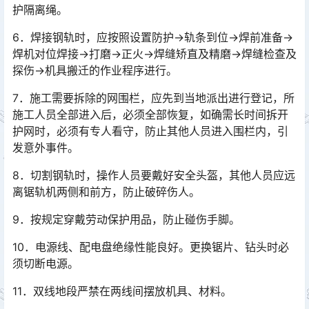
护隔离绳。
6．焊接钢轨时，应按照设置防护→轨条到位→焊前准备→
焊机对位焊接→打磨→正火→焊缝矫直及精磨→焊缝检查及
探伤→机具搬迁的作业程序进行。
7．施工需要拆除的网围栏，应先到当地派出进行登记，所
施工人员全部进入后，必须全部恢复，如确需长时间拆开
护网时，必须有专人看守，防止其他人员进入围栏内，引
发意外事件。󠅅󠅃󠄵󠅂󠄪󠇖󠆨󠆨󠇕󠆞󠆒󠅬󠇘󠆭󠆘󠇙󠆝󠅵󠇗󠆭󠆁󠄐󠇗󠅹󠅸󠇖󠆍󠅳󠇖󠅹󠅰󠇖󠆌󠅹
8．切割钢轨时，操作人员要戴好安全头盔，其他人员应远
离锯轨机两侧和前方，防止破碎伤人。
9．按规定穿戴劳动保护用品，防止碰伤手脚。
10．电源线、配电盘绝缘性能良好。更换锯片、钻头时必
须切断电源。
11．双线地段严禁在两线间摆放机具、材料。