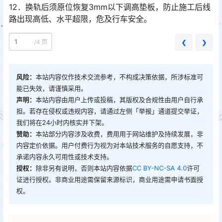
12．换轨后须原位恢复3mm以下调高垫板，防止施工后线
路出现高低、水平超限，危及行车安全。
/
4 页
❮
❯
风险：
本站内容仅作技术交流参考，不构成决策依据，所涉标准可
能已失效，请谨慎采用。
声明：
本站内容由用户上传或投稿，其版权及合规性由用户自行承
担。若存在侵权或违规内容，请通过左侧「举报」通道提交举证，
我们将在24小时内核实并下架。
赞助：
本站部分内容涉及收费，费用用于网站维护及持续发展，非
内容定价依据。用户付费行为视为对本站技术服务的自愿支持，不
承诺内容永久可用性或技术支持。
授权：
除非另有说明，否则本站内容依据
CC BY-NC-SA 4.0
许可
证进行授权。非商业用途需保留来源标识，商业用途需申请书面授
权。