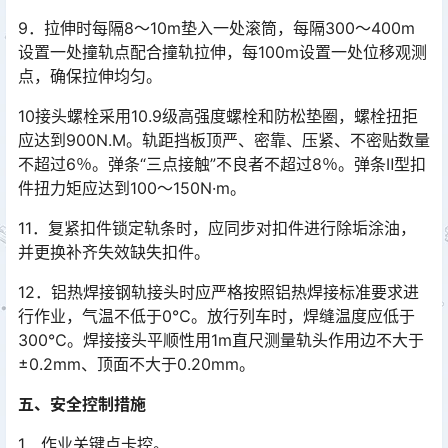
9．拉伸时每隔8～10m垫入一处滚筒，每隔300～400m
设置一处撞轨点配合撞轨拉伸，每100m设置一处位移观测
点，确保拉伸均匀。
10接头螺栓采用10.9级高强度螺栓和防松垫圈，螺栓扭拒
应达到900N.M。轨距挡板顶严、密靠、压紧、不密贴数量
不超过6％。弹条“三点接触”不良者不超过8％。弹条Ⅱ型扣
件扭力矩应达到100～150N·m。󠅅󠅃󠄵󠅂󠄪󠇖󠆨󠆨󠇕󠆞󠆒󠅬󠇘󠆭󠆘󠇙󠆝󠅵󠇗󠆭󠆁󠄐󠇗󠅹󠅸󠇖󠆍󠅳󠇖󠅹󠅰󠇖󠆌󠅹
11．复紧扣件锁定轨条时，应同步对扣件进行除垢涂油，
并更换补齐失效缺失扣件。
12．铝热焊接钢轨接头时应严格按照铝热焊接标准要求进
行作业，气温不低于0℃。放行列车时，焊缝温度应低于
300℃。焊接接头平顺性用1m直尺测量轨头作用边不大于
±0.2mm、顶面不大于0.20mm。󠅅󠅃󠄵󠅂󠄪󠇖󠆨󠆨󠇕󠆞󠆒󠅬󠇘󠆭󠆘󠇙󠆝󠅵󠇗󠆭󠆁󠄐󠇗󠅹󠅸󠇖󠆍󠅳󠇖󠅹󠅰󠇖󠆌󠅹
五、安全控制措施
1．作业关键点卡控。