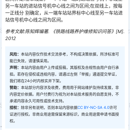
另一车站的进站信号机中心线之间为区间;在双线上，按每
一正线分 别确定，从一端车站站界标中心线至另一车站进
站信号机中心线之间为区间。󠅅󠅃󠄵󠅂󠄪󠇖󠆨󠆨󠇕󠆞󠆒󠅬󠇘󠆭󠆘󠇙󠆝󠅵󠇗󠆭󠆁󠄐󠇗󠅹󠅸󠇖󠆍󠅳󠇖󠅹󠅰󠇖󠆌󠅹
参考文献:陈知辉编著. 《铁路线路养护维修知识问答》[M].
2012
风险：
本站内容仅作技术交流参考，不构成决策依据，所涉标准可
能已失效，请谨慎采用。
声明：
本站内容由用户上传或投稿，其版权及合规性由用户自行承
担。若存在侵权或违规内容，请通过左侧「举报」通道提交举证，
我们将在24小时内核实并下架。
赞助：
本站部分内容涉及收费，费用用于网站维护及持续发展，非
内容定价依据。用户付费行为视为对本站技术服务的自愿支持，不
承诺内容永久可用性或技术支持。
授权：
除非另有说明，否则本站内容依据
CC BY-NC-SA 4.0
许可
证进行授权。非商业用途需保留来源标识，商业用途需申请书面授
权。