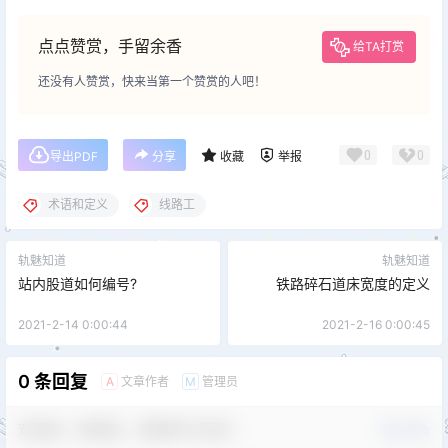
点点赞赏，手留余香
给TA打赏
还没有人赞赏，快来当第一个赞赏的人吧！
0
0
导出PDF
分享
收藏
举报
术语和定义
线路工
轨魅知道
轨魅知道
站内股道如何编号?
铁路碎石道床宽度的定义
2021-2-14 0:00:44
2021-2-16 0:00:45
0 条回复
文章作者
管理员
A
M
欢迎您，新朋友，感谢参与互动！
确认修改