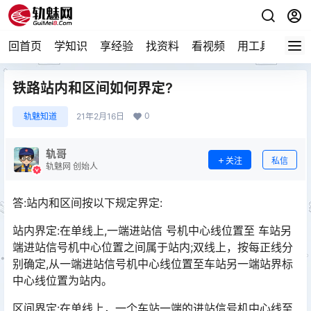
回首页
学知识
享经验
找资料
看视频
用工具
论技
铁路站内和区间如何界定?
0
轨魅知道
21年2月16日
轨哥
关注
私信
轨魅网 创始人
答:站内和区间按以下规定界定:
站内界定:在单线上,一端进站信 号机中心线位置至 车站另
端进站信号机中心位置之间属于站内;双线上，按每正线分
别确定,从一端进站信号机中心线位置至车站另一端站界标
中心线位置为站内。󠅅󠅃󠄵󠅂󠄪󠇖󠆨󠆨󠇕󠆞󠆒󠅬󠇘󠆭󠆘󠇙󠆝󠅵󠇗󠆭󠆁󠄐󠇗󠅹󠅸󠇖󠆍󠅳󠇖󠅹󠅰󠇖󠆌󠅹
区间界定:在单线上，一个车站一端的进站信号机中心线至