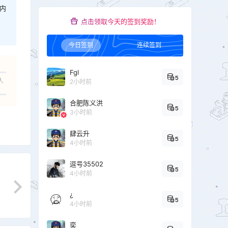
内
点击领取今天的签到奖励！
今日签到
连续签到
Fgl
5
人
2小时前
合肥陈义洪
5
3小时前
肆云升
5
4小时前
逗号35502
5
4小时前
¿
5
4小时前
奕