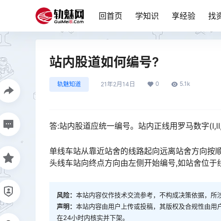
回首页
学知识
享经验
找
站内股道如何编号?
0
5.1k
轨魅知道
21年2月14日
答:站内股道应统一编号。站内正线用罗马数字(Ⅰ,Ⅱ,Ⅲ
单线车站从靠近站舍的线路起向远离站舍方向按顺
头线车站向终点方向由左侧开始编号,如站舍位于线路侧，从靠近站舍的线路起由​近而远按顺序编号。󠅅󠅃󠄵󠅂󠄪
风险：
本站内容仅作技术交流参考，不构成决策依据，所
声明：
本站内容由用户上传或投稿，其版权及合规性由用
在24小时内核实并下架。