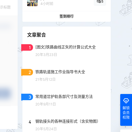
5
4小时前
示标题
签到排行
认修改
文章聚合
1
[图文]铁路曲线正矢的计算公式大全
20年3月23日
2
铁路轨道施工作业指导书大全
21年5月12日
提交
3
常用道岔护轨各部尺寸及测量方法
20年9月11日
解锁
会员
权限
4
钢轨接头的各种连接形式（含实物图）
20年5月24日