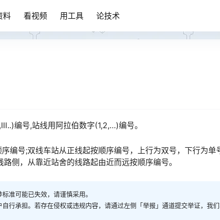
资料
看视频
用工具
论技术
..)编号,站线用阿拉伯数字(1,2,…)编号。
序编号;双线车站从正线起按顺序编号，上行为双号，下行为单号
󠇖󠆨󠆨󠇕󠆞󠆒󠅬󠇘󠆭󠆘󠇙󠆝󠅵󠇗󠆭󠆁󠄐󠇗󠅹󠅸󠇖󠆍󠅳󠇖󠅹󠅰󠇖󠆌󠅹
涉标准可能已失效，请谨慎采用。
户自行承担。若存在侵权或违规内容，请通过左侧「举报」通道提交举证，我们