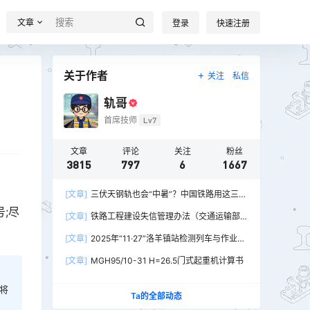
文章
登录
快速注册
关于作者
关注
私信
轨哥
首席技师
Lv7
文章
评论
关注
粉丝
3815
797
6
1667
[文章]
三伏天钢轨也会“中暑”？中国铁路用这三招
破解热胀冷缩难题
;尽
[文章]
铁路工程建设失信管理办法（交通运输部
令2026年第15号）
[文章]
2025年“11·27”洛羊镇站检测列车与作业人
员相撞重大交通事故
[文章]
MGH95/10-31 H=26.5门式起重机计算书
将
Ta的全部动态