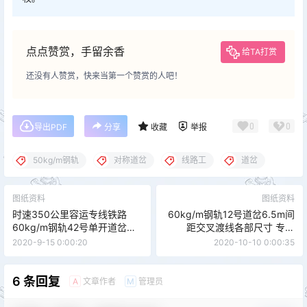
点点赞赏，手留余香
给TA打赏
还没有人赞赏，快来当第一个赞赏的人吧！
0
0
导出PDF
分享
收藏
举报
50kg/m钢轨
对称道岔
线路工
道岔
图纸资料
图纸资料
时速350公里容运专线铁路
60kg/m钢轨12号道岔6.5m间
60kg/m钢轨42号单开道岔
距交叉渡线各部尺寸 专线
（有砟）技术参数 客专线
7503 Z506
2020-9-15 0:00:20
2020-10-10 0:00:35
（07）011 CZ2635
6 条回复
文章作者
管理员
A
M