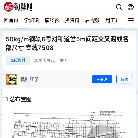
回首页
学知识
享经验
找资料
看视频
用工具
论技
50kg/m钢轨6号对称道岔5m间距交叉渡线各
部尺寸 专线7508
0
图纸资料
20年10月9日
枫叶红了
关注
私信
1 总布置图