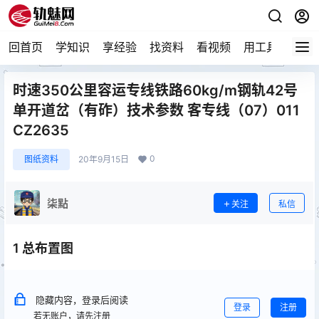
回首页
学知识
享经验
找资料
看视频
用工具
论技
时速350公里容运专线铁路60kg/m钢轨42号
单开道岔（有砟）技术参数 客专线（07）011
CZ2635
0
图纸资料
20年9月15日
柒點
关注
私信
1 总布置图
隐藏内容，登录后阅读
登录
注册
若无账户，请先注册