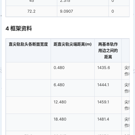
45
2.315
0
72.2
9.0907
0
4 框架资料
直尖轨轨头各断面宽度
距直尖轨尖端距离(m)
两基本轨作
用边之间的
距离
0.480
1435.6
尖轨
作杆
6.480
1444.1
尖轨
作杆
12.480
1459.1
尖轨
作杆
18.480
1481.4
尖轨
作杆