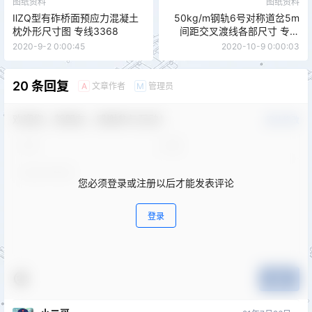
图纸资料
图纸资料
ⅡZQ型有砟桥面预应力混凝土
50kg/m钢轨6号对称道岔5m
枕外形尺寸图 专线3368
间距交叉渡线各部尺寸 专线
7508
2020-9-2 0:00:45
2020-10-9 0:00:03
20 条回复
文章作者
管理员
A
M
欢迎您，新朋友，感谢参与互动！
确认修改
您必须登录或注册以后才能发表评论
登录
提交