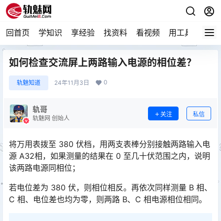
回首页
学知识
享经验
找资料
看视频
用工具
论技
如何检查交流屏上两路输入电源的相位差？
0
轨魅知道
24年11月3日
轨哥
关注
私信
轨魅网 创始人
将万用表拨至 380 伏档，用两支表棒分别接触两路输入电
源 A32相，如果测量的结果在 0 至几十伏范围之内，说明
该两路电源同相位；
若电位差为 380 伏，则相位相反。再依次同样测量 B 相、
C 相、电位差也均为零，则两路 B、C 相电源相位相同。