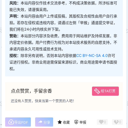
风险：
本站内容仅作技术交流参考，不构成决策依据，所涉标准可
能已失效，请谨慎采用。
声明：
本站内容由用户上传或投稿，其版权及合规性由用户自行承
担。若存在侵权或违规内容，请通过左侧「举报」通道提交举证，
我们将在24小时内核实并下架。
赞助：
本站部分内容涉及收费，费用用于网站维护及持续发展，非
内容定价依据。用户付费行为视为对本站技术服务的自愿支持，不
承诺内容永久可用性或技术支持。
授权：
除非另有说明，否则本站内容依据
CC BY-NC-SA 4.0
许可
证进行授权。非商业用途需保留来源标识，商业用途需申请书面授
权。
点点赞赏，手留余香
给TA打赏
还没有人赞赏，快来当第一个赞赏的人吧！
0
0
导出PDF
分享
收藏
举报