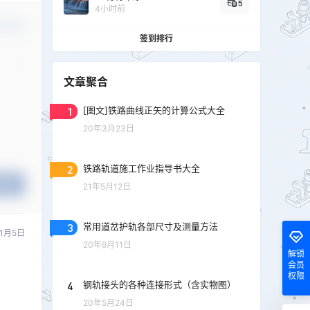
5
4小时前
认修改
签到排行
文章聚合
1
[图文]铁路曲线正矢的计算公式大全
20年3月23日
2
铁路轨道施工作业指导书大全
提交
21年5月12日
3
常用道岔护轨各部尺寸及测量方法
11月5日
20年9月11日
解锁
会员
权限
4
钢轨接头的各种连接形式（含实物图）
20年5月24日