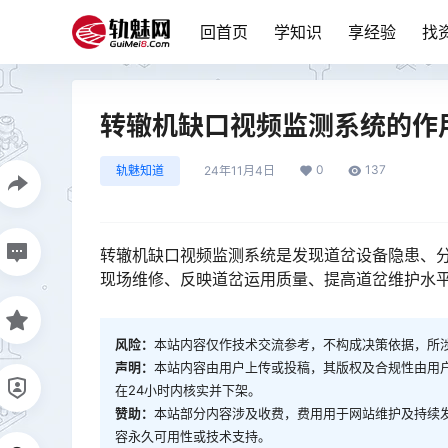
回首页
学知识
享经验
找
转辙机缺口视频监测系统的作
0
137
轨魅知道
24年11月4日
转辙机缺口视频监测系统是发现道岔设备隐患、
现场维修、反映道岔运用质量、提高道岔维护水平和维护效率的重要监测设备。󠅅󠅃󠄵󠅂󠄪󠇖󠆨󠆨󠇕󠆞󠆒󠅬󠇘󠆭
风险：
本站内容仅作技术交流参考，不构成决策依据，所
声明：
本站内容由用户上传或投稿，其版权及合规性由用
在24小时内核实并下架。
赞助：
本站部分内容涉及收费，费用用于网站维护及持续
容永久可用性或技术支持。