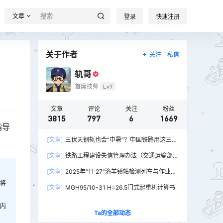
文章
登录
快速注册
关于作者
关注
私信
轨哥
首席技师
Lv7
文章
评论
关注
粉丝
3815
797
6
1669
指导
[文章]
三伏天钢轨也会“中暑”？中国铁路用这三招
破解热胀冷缩难题
[文章]
铁路工程建设失信管理办法（交通运输部
令2026年第15号）
[文章]
2025年“11·27”洛羊镇站检测列车与作业人
员相撞重大交通事故
将
[文章]
MGH95/10-31 H=26.5门式起重机计算书
内
Ta的全部动态