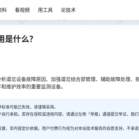
资料
看视频
用工具
论技术
用是什么？
分析道岔设备故障原因、加强道岔结合部管理、辅助故障处理、
󠇙󠆝󠅵󠇗󠆭󠆁󠄐󠇗󠅹󠅸󠇖󠆍󠅳󠇖󠅹󠅰󠇖󠆌󠅹
涉标准可能已失效，请谨慎采用。
户自行承担。若存在侵权或违规内容，请通过左侧「举报」通道提交举证，我们
发展，非内容定价依据。用户付费行为视为对本站技术服务的自愿支持，不承诺