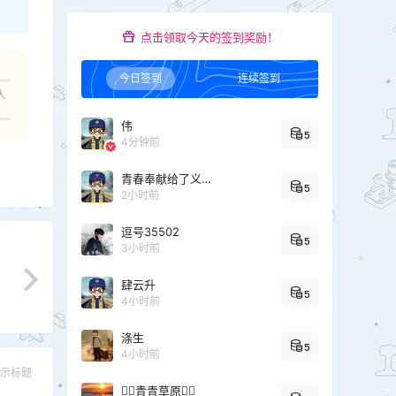
点击领取今天的签到奖励！
今日签到
连续签到
人
伟
5
4分钟前
青春奉献给了义务教育
5
2小时前
逗号35502
5
3小时前
肆云升
5
4小时前
涤生
5
4小时前
示标题
青青草原