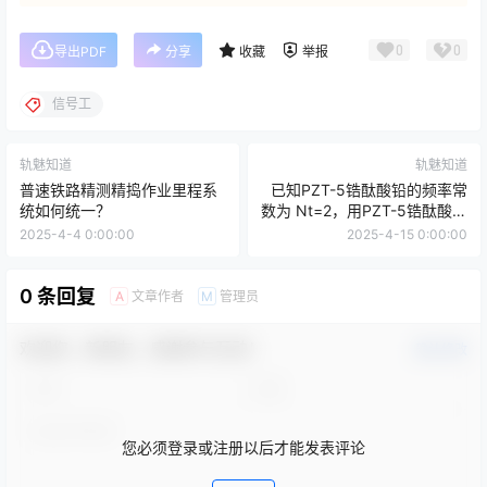
0
0
导出PDF
分享
收藏
举报
信号工
轨魅知道
轨魅知道
普速铁路精测精捣作业里程系
已知PZT-5锆酞酸铅的频率常
统如何统一？
数为 Nt=2，用PZT-5锆酞酸铅
材料制作的探头晶片振动频率
2025-4-4 0:00:00
2025-4-15 0:00:00
为2.5MHz,求晶片的厚度。
0 条回复
文章作者
管理员
A
M
欢迎您，新朋友，感谢参与互动！
确认修改
您必须登录或注册以后才能发表评论