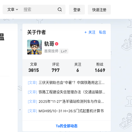
文章
登录
快速注册
关于作者
关注
私信
温
轨哥
首席技师
Lv7
文章
评论
关注
粉丝
3815
797
6
1669
[文章]
三伏天钢轨也会“中暑”？中国铁路用这三招
破解热胀冷缩难题
[文章]
铁路工程建设失信管理办法（交通运输部
令2026年第15号）
[文章]
2025年“11·27”洛羊镇站检测列车与作业人
员相撞重大交通事故
[文章]
MGH95/10-31 H=26.5门式起重机计算书
Ta的全部动态