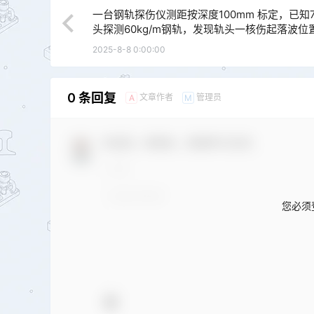
一台钢轨探伤仪测距按深度100mm 标定，已知7
头探测60kg/m钢轨，发现轨头一核伤起落波位
3.4～1.2刻度，求缺陷的深度h1、高度h2和探
2025-8-8 0:00:00
点到缺陷中点的水平距离L。（用时间基线法计
0 条回复
文章作者
管理员
A
M
欢迎您，新朋友，感谢参与互动！
您必须