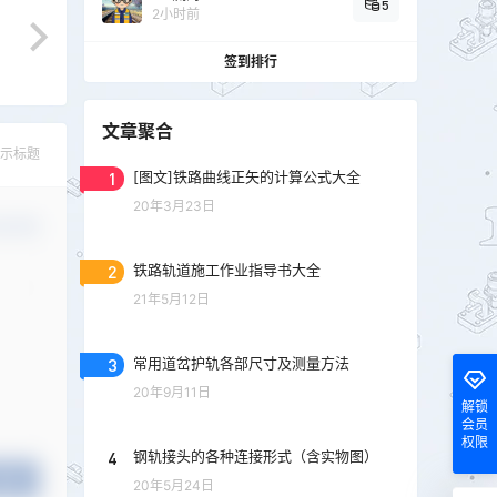
5
2小时前
签到排行
文章聚合
示标题
1
[图文]铁路曲线正矢的计算公式大全
20年3月23日
认修改
2
铁路轨道施工作业指导书大全
21年5月12日
3
常用道岔护轨各部尺寸及测量方法
20年9月11日
解锁
会员
权限
4
钢轨接头的各种连接形式（含实物图）
提交
20年5月24日