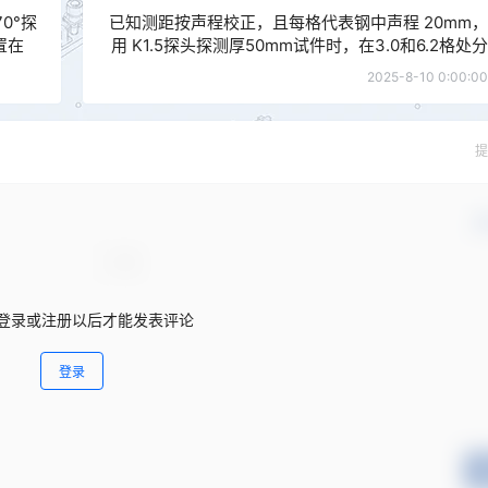
0°探
已知测距按声程校正，且每格代表钢中声程 20mm，
置在
用 K1.5探头探测厚50mm试件时，在3.0和6.2格处分
头入射
别发现一缺陷，求缺陷的位置。
2025-8-10 0:00:00
算）
提
确
登录或注册以后才能发表评论
登录