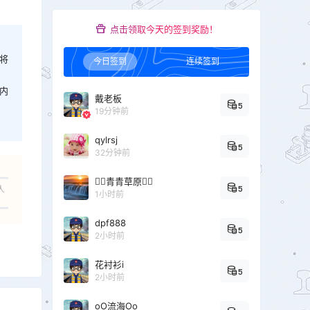
点击领取今天的签到奖励！
将
今日签到
连续签到
内
戴老板
5
19分钟前
qylrsj
5
32分钟前
青青草原
5
人
1小时前
dpf888
5
2小时前
花衬衫i
5
2小时前
oO流海Oo