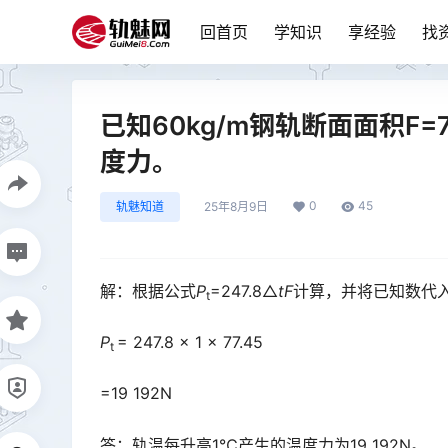
回首页
学知识
享经验
找
已知60kg/m钢轨断面面积F=
度力。
0
45
轨魅知道
25年8月9日
解：根据公式
P
=247.8△
tF
计算，并将已知数代
t
P
= 247.8 × 1 × 77.45
t
=19 192N
答：轨温每升高1℃产生的温度力为19 192N。