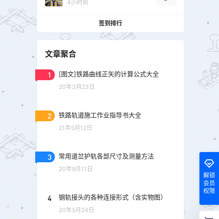
4小时前
签到排行
文章聚合
1
[图文]铁路曲线正矢的计算公式大全
20年3月23日
2
铁路轨道施工作业指导书大全
21年5月12日
3
常用道岔护轨各部尺寸及测量方法
20年9月11日
解锁
会员
权限
4
钢轨接头的各种连接形式（含实物图）
20年5月24日