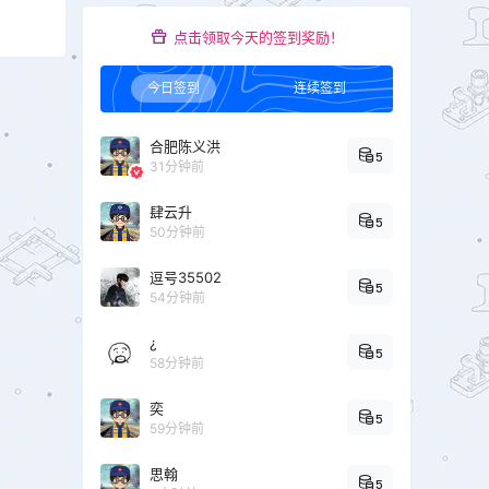
点击领取今天的签到奖励！
今日签到
连续签到
合肥陈义洪
5
31分钟前
肆云升
5
50分钟前
逗号35502
5
54分钟前
¿
5
58分钟前
奕
5
59分钟前
思翰
5