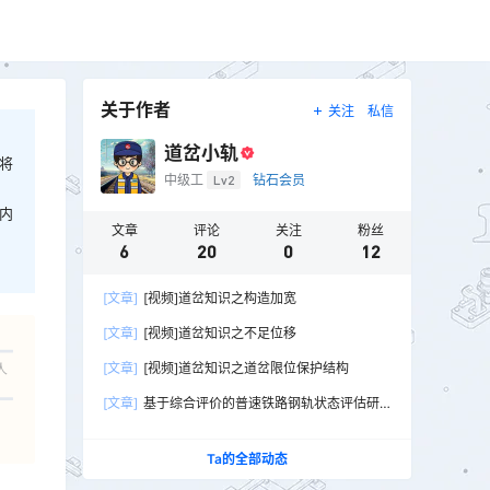
关于作者
关注
私信
道岔小轨
将
中级工
Lv2
钻石会员
内
文章
评论
关注
粉丝
6
20
0
12
[文章]
[视频]道岔知识之构造加宽
[文章]
[视频]道岔知识之不足位移
[文章]
[视频]道岔知识之道岔限位保护结构
人
[文章]
基于综合评价的普速铁路钢轨状态评估研
究
Ta的全部动态