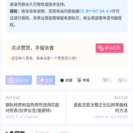
承诺内容永久可用性或技术支持。
授权：
除非另有说明，否则本站内容依据
CC BY-NC-SA 4.0
许可
证进行授权。非商业用途需保留来源标识，商业用途需申请书面授
权。
点点赞赏，手留余香
给TA打赏
还没有人赞赏，快来当第一个赞赏的人吧！
1
0
导出PDF
分享
收藏
举报
曲线无缝
曲线无缝
钢轨材质和铝热焊剂选用匹配
直股支距法整正岔后附带曲线
对照表(拉伊台克/施密特)
的方法
2025-1-27 0:00:00
2025-9-18 0:00:00