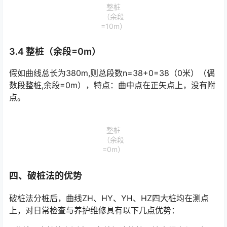
整桩
（余段
=10m）
3.4 整桩（余段=0m）
假如曲线总长为380m,则总段数n=38+0=38（0米）（偶
数段整桩,余段=0m），特点：曲中点在正矢点上，没有附
点。
整桩
（余段
=0m）
四、破桩法的优势
破桩法分桩后，曲线ZH、HY、YH、HZ四大桩均在测点
上，对日常检查与养护维修具有以下几点优势：