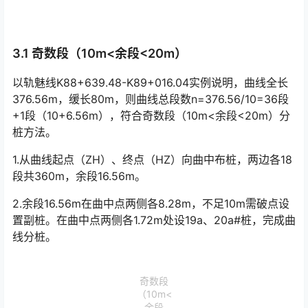
3.1 奇数段（10m<余段<20m）
以轨魅线K88+639.48-K89+016.04实例说明，曲线全长
376.56m，缓长80m，则曲线总段数n=376.56/10=36段
+1段（10+6.56m），符合奇数段（10m<余段<20m）分
桩方法。󠅅󠅃󠄵󠅂󠄪󠇖󠆨󠆨󠇕󠆞󠆒󠅬󠇘󠆭󠆘󠇙󠆝󠅵󠇗󠆭󠆁󠄐󠇗󠅹󠅸󠇖󠆍󠅳󠇖󠅹󠅰󠇖󠆌󠅹
1.从曲线起点（ZH）、终点（HZ）向曲中布桩，两边各18
段共360m，余段16.56m。
2.余段16.56m在曲中点两侧各8.28m，不足10m需破点设
置副桩。在曲中点两侧各1.72m处设19a、20a#桩，完成曲
线分桩。
奇数段
（10m<
余段