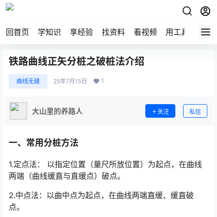
回首页
学知识
享经验
找资料
看视频
用工具
论技
铁路曲线正矢分桩之破桩法介绍
1
曲线无缝
25年7月15日
大山里的养路人
关注
私信
一、常用分桩方法
1.定点法： 以指定位置（量尺所放位置）为起点，在曲线
两端（曲线缓直与直缓点）破点。
2.中点法：以曲中点为起点，在曲线两端直缓、缓直破
点。