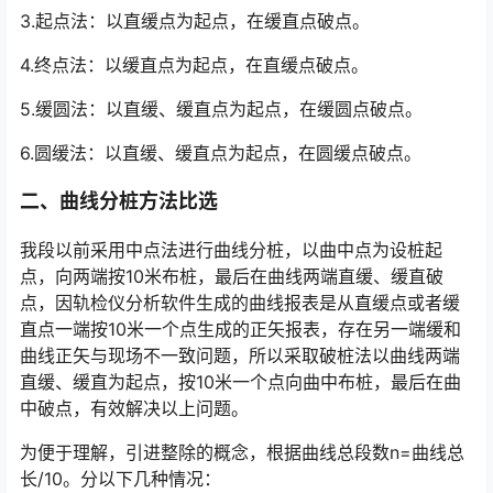
3.起点法：以直缓点为起点，在缓直点破点。
4.终点法：以缓直点为起点，在直缓点破点。
5.缓圆法：以直缓、缓直点为起点，在缓圆点破点。
6.圆缓法：以直缓、缓直点为起点，在圆缓点破点。
二、曲线分桩方法比选
我段以前采用中点法进行曲线分桩，以曲中点为设桩起
点，向两端按10米布桩，最后在曲线两端直缓、缓直破
点，因轨检仪分析软件生成的曲线报表是从直缓点或者缓
直点一端按10米一个点生成的正矢报表，存在另一端缓和
曲线正矢与现场不一致问题，所以采取破桩法以曲线两端
直缓、缓直为起点，按10米一个点向曲中布桩，最后在曲
中破点，有效解决以上问题。󠅅󠅃󠄵󠅂󠄪󠇖󠆨󠆨󠇕󠆞󠆒󠅬󠇘󠆭󠆘󠇙󠆝󠅵󠇗󠆭󠆁󠄐󠇗󠅹󠅸󠇖󠆍󠅳󠇖󠅹󠅰󠇖󠆌󠅹
为便于理解，引进整除的概念，根据曲线总段数n=曲线总
长/10。分以下几种情况：