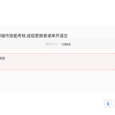
师操作技能考核:成组更换普速单开道岔
课件大小：
128KB
游客
❮