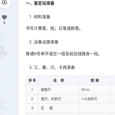
一、鉴定站准备
材料准备
0
书写计算笔、纸；石笔或粉笔。
设备设施准备
普通9号单开道岔一组及前后线路各一段。
工、量、刃、卡具准备
序 号
名 称
规 格
1
钢卷尺
50 m
2
道尺、木折尺
1 m木折尺
3
石 笔