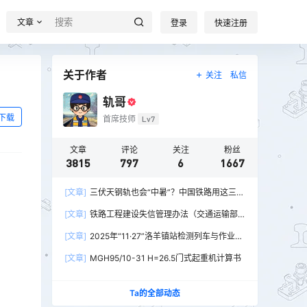
文章
登录
快速注册
关于作者
关注
私信
轨哥
下载
首席技师
Lv7
文章
评论
关注
粉丝
3815
797
6
1667
[文章]
三伏天钢轨也会“中暑”？中国铁路用这三招
破解热胀冷缩难题
[文章]
铁路工程建设失信管理办法（交通运输部
令2026年第15号）
[文章]
2025年“11·27”洛羊镇站检测列车与作业人
员相撞重大交通事故
[文章]
MGH95/10-31 H=26.5门式起重机计算书
Ta的全部动态