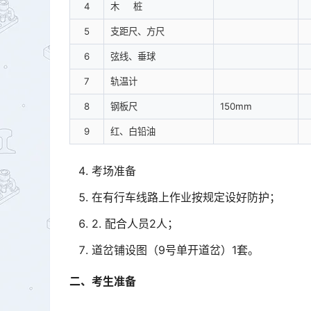
4
木 桩
5
支距尺、方尺
6
弦线、垂球
7
轨温计
8
钢板尺
150mm
9
红、白铅油
考场准备
在有行车线路上作业按规定设好防护；
2. 配合人员2人；
道岔铺设图（9号单开道岔）1套。
二、考生准备