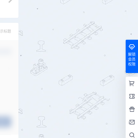
示标题
认修改
解锁
会员
权限
提交