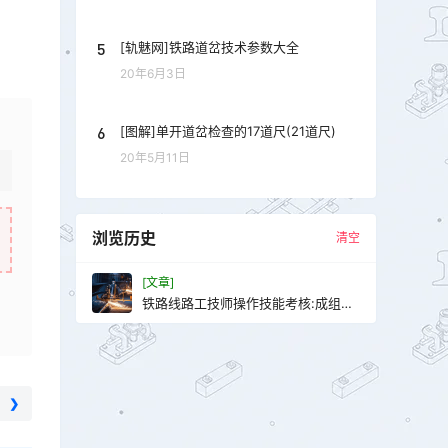
5
[轨魅网]铁路道岔技术参数大全
20年6月3日
6
[图解]单开道岔检查的17道尺(21道尺)
20年5月11日
浏览历史
清空
[文章]
铁路线路工技师操作技能考核:成组更
换普速单开道岔
❯