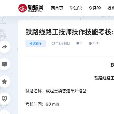
回首页
学知识
享经验
找
铁路线路工技师操作技能考核
0
2.6k
考试题库
21年3月28日
铁路线路
试题名称：成组更换普速单开道岔
考核时间：90 min