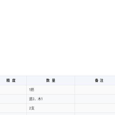
精 度
数 量
备 注
1把
道2、木1
2支