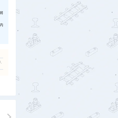
将
内
人