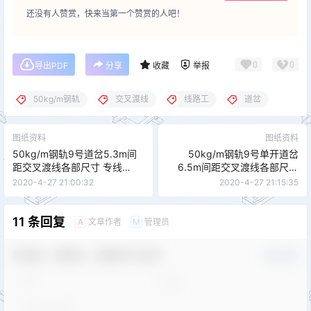
还没有人赞赏，快来当第一个赞赏的人吧！
0
0
导出PDF
分享
收藏
举报
50kg/m钢轨
交叉渡线
线路工
道岔
图纸资料
图纸资料
50kg/m钢轨9号道岔5.3m间
50kg/m钢轨9号单开道岔
距交叉渡线各部尺寸 专线
6.5m间距交叉渡线各部尺寸
(02)7664-Ⅰ CZ2250
专线7526 CZ213
2020-4-27 21:00:32
2020-4-27 21:15:35
11 条回复
文章作者
管理员
A
M
欢迎您，新朋友，感谢参与互动！
确认修改