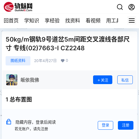
回首页
学知识
享经验
找资料
看视频
用工具
论技
50kg/m钢轨9号道岔5m间距交叉渡线各部尺
寸 专线(02)7663-Ⅰ CZ2248
0
图纸资料
20年4月27日
皈依我佛
关注
私信
1 总布置图
隐藏内容，登录后阅读
登录
注册
若无账户，请先注册