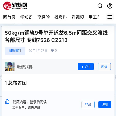
回首页
学知识
享经验
找资料
看视频
用工具
论技
50kg/m钢轨9号单开道岔6.5m间距交叉渡线
各部尺寸 专线7526 CZ213
0
图纸资料
20年4月27日
皈依我佛
关注
私信
1 总布置图
隐藏内容，登录后阅读
登录
注册
若无账户，请先注册