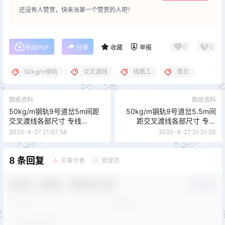
还没有人赞赏，快来当第一个赞赏的人吧！
0
0
导出PDF
分享
收藏
举报
50kg/m钢轨
交叉渡线
线路工
道岔
图纸资料
图纸资料
50kg/m钢轨9号道岔5m间距
50kg/m钢轨9号道岔5.5m间
交叉渡线各部尺寸 专线
距交叉渡线各部尺寸 专线
(02)7663-Ⅰ CZ2248
7535 CZ212
2020-4-27 21:07:58
2020-4-27 21:21:20
8 条回复
文章作者
管理员
A
M
欢迎您，新朋友，感谢参与互动！
确认修改