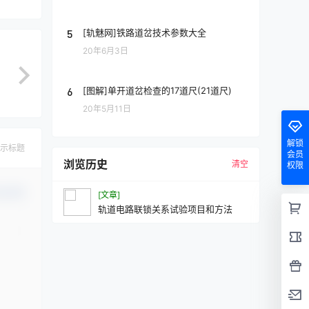
5
[轨魅网]铁路道岔技术参数大全
20年6月3日
6
[图解]单开道岔检查的17道尺(21道尺)
20年5月11日
解锁
示标题
会员
浏览历史
清空
权限
认修改
[文章]
轨道电路联锁关系试验项目和方法