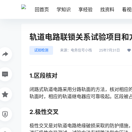
回首页
学知识
享经验
找资料
看视
轨道电路联锁关系试验项目和
试验检测
来源：
电务信号小栈
25年7月31日
1.区段核对
闭路式轨道电路采用分路轨面的方法，核对相应
轨面时，相应的轨道继电器应可靠吸起。区段被占用时，控制台对应的区段应显示红光带。󠅅󠅃󠄵󠅂󠄪󠇖󠆨󠆨󠇕
2.极性交叉
极性交叉是对轨道电路绝缘破损采取的防护措施