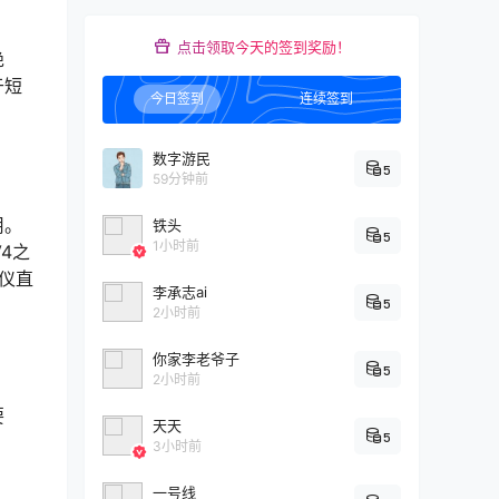
点击领取今天的签到奖励！
绝
于短
今日签到
连续签到
数字游民
5
59分钟前
用。
铁头
5
1小时前
4之
查仪直
李承志ai
5
2小时前
你家李老爷子
5
2小时前
要
天天
5
3小时前
一号线