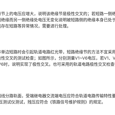
。
缘节上的电压应增大，说明该绝缘节是极性交叉的；若短路一侧
侧绝缘而另一侧绝缘处电压无变化说明被短路侧的绝缘本身已处
󠆒󠅬󠇘󠆭󠆘󠇙󠆝󠅵󠇗󠆭󠆁󠄐󠇗󠅹󠅸󠇖󠆍󠅳󠇖󠅹󠅰󠇖󠆌󠅹
节单边短路时会引起轨道电路红光带，短路绝缘节的方法不宜采
交叉的测试检查；如图所示，分别测量V1~V6电压，若V1、V
5、V6时，说明实现了极性交叉。也可采用的轨道电路极性交叉检
阻线分路轨面，受端继电器交流端电压应符合轨道电路传输特性
󠄵󠅂󠄪󠇖󠆨󠆨󠇕󠆞󠆒󠅬󠇘󠆭󠆘󠇙󠆝󠅵󠇗󠆭󠆁󠄐󠇗󠅹󠅸󠇖󠆍󠅳󠇖󠅹󠅰󠇖󠆌󠅹