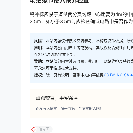
4.绝缘节侵入限界检查
警冲标应设于道岔两分叉线路中心距离为4m的
3.5m，如小于3.5m时应检查确认电路中是否作为侵入限界处理；警冲标与绝缘节距离一般不大于4m。󠅅󠅃󠄵
风险：
本站内容仅作技术交流参考，不构成决策依据，所
声明：
本站内容由用户上传或投稿，其版权及合规性由用
在24小时内核实并下架。
赞助：
本站部分内容涉及收费，费用用于网站维护及持续
容永久可用性或技术支持。
授权：
除非另有说明，否则本站内容依据
CC BY-NC-SA 4
点点赞赏，手留余香
还没有人赞赏，快来当第一个赞赏的人吧！
信号工