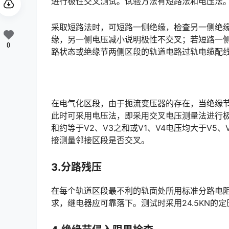
进行极性交叉测试。试验方法有短路法和电压法
采取短路法时，可短路一侧绝缘，检查另一侧绝
缘，另一侧电压减小说明极性不交叉；若短路一
0
路状态或绝缘节两侧区段的轨道电路过轨电缆配线存在短路等异常情况，需要进行处理。󠅅󠅃󠄵󠅂󠄪󠇖󠆨󠆨󠇕󠆞
在电气化区段，由于扼流变压器的存在，当绝缘
此时可采用电压法，即采用交叉电压测量法进行极性
和约等于V2、V3之和或V1、V4电压均大于V
接测量邻接区段是否交叉。󠅅󠅃󠄵󠅂󠄪󠇖󠆨󠆨󠇕󠆞󠆒󠅬󠇘󠆭󠆘󠇙󠆝󠅵󠇗󠆭󠆁󠄐󠇗󠅹󠅸󠇖󠆍󠅳󠇖󠅹󠅰󠇖󠆌󠅹
3.分路残压
在每个轨道区段最不利的轨面处所用标准分路电
求，继电器应可靠落下。测试时采用24.5KN的定压测试仪测试，残压应符合《铁路信号维护规则》的规定。󠅅󠅃