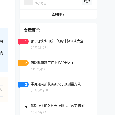
5
3小时前
签到排行
文章聚合
1
[图文]铁路曲线正矢的计算公式大全
将
20年3月23日
内
2
铁路轨道施工作业指导书大全
21年5月12日
3
常用道岔护轨各部尺寸及测量方法
人
20年9月11日
4
钢轨接头的各种连接形式（含实物图）
20年5月24日