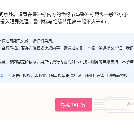
中间点处。设置在警冲标内方的绝缘节与警冲标距离一般不小于
󠄪󠇖󠆨󠆨󠇕󠆞󠆒󠅬󠇘󠆭󠆘󠇙󠆝󠅵󠇗󠆭󠆁󠄐󠇗󠅹󠅸󠇖󠆍󠅳󠇖󠅹󠅰󠇖󠆌󠅹
涉标准可能已失效，请谨慎采用。
户自行承担。若存在侵权或违规内容，请通过左侧「举报」通道提交举证，我们
发展，非内容定价依据。用户付费行为视为对本站技术服务的自愿支持，不承诺
.0
许可证进行授权。非商业用途需保留来源标识，商业用途需申请书面授权。
给TA打赏
共0