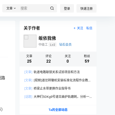
文章
登录
快速注册
关于作者
关注
私信
皈依我佛
中级工
Lv2
钻石会员
文章
评论
关注
粉丝
25
22
0
59
[文章]
轨道电路联锁关系试验项目和方法
短路
[文章]
[视频]道岔转辙机安装标准化流程作业教学
片
[文章]
桥梁止水带更换作业指导书
[话题]
大神们50Kg9号道岔曲护轨磨耗，分析一
下原因。
节）
Ta的全部动态