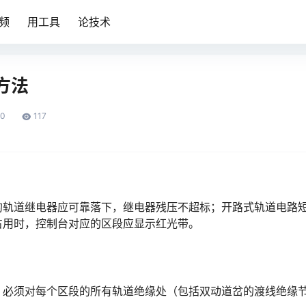
频
用工具
论技术
方法
0
117
的轨道继电器应可靠落下，继电器残压不超标；开路式轨道电路
󠆞󠆒󠅬󠇘󠆭󠆘󠇙󠆝󠅵󠇗󠆭󠆁󠄐󠇗󠅹󠅸󠇖󠆍󠅳󠇖󠅹󠅰󠇖󠆌󠅹
，必须对每个区段的所有轨道绝缘处（包括双动道岔的渡线绝缘