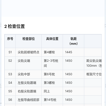
2 检查位置
序号
检查部位
具体位置
轨距
备
（mm）
S1
尖轨前顺坡终点
第4螺栓
1445
S2
尖轨尖端
第2-3号枕
1450
距尖轨尖端50
间
100mm（刨
S3
尖轨中部
第6号枕
1450
框架尺寸位置
S4
左股尖轨跟端
第3螺栓
1450
S5
右股尖轨跟端
同上
1450
S6
左股导曲线前部
第14号枕
1450