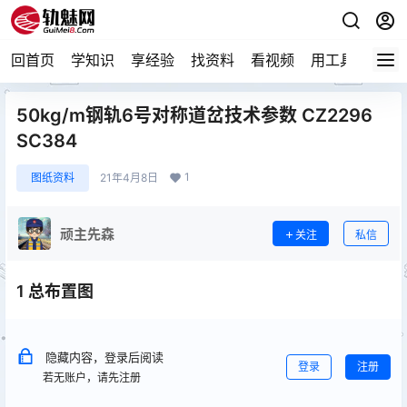
回首页
学知识
享经验
找资料
看视频
用工具
论技
50kg/m钢轨6号对称道岔技术参数 CZ2296
SC384
1
图纸资料
21年4月8日
顽主先森
关注
私信
1 总布置图
隐藏内容，登录后阅读
登录
注册
若无账户，请先注册