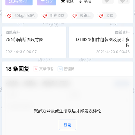
1
0
导出PDF
分享
收藏
举报
60kg/m钢轨
对称道岔
线路工
道岔
图纸资料
图纸资料
75N钢轨断面尺寸图
DTⅢ2型扣件组装图及设计参
数
2021-4-3 0:00:07
2021-4-20 0:00:46
18 条回复
文章作者
管理员
A
M
欢迎您，新朋友，感谢参与互动！
确认修改
您必须登录或注册以后才能发表评论
登录