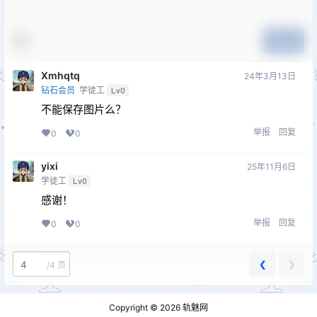
提交
Xmhqtq
24年3月13日
钻石会员
学徒工
Lv0
不能保存图片么？
举报
回复
0
0
yixi
25年11月6日
学徒工
Lv0
感谢！
举报
回复
0
0
❮
❯
/
4 页
Copyright © 2026
轨魅网