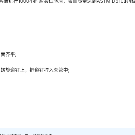
aCI溶液进行1000小时盐雾试验后，表面质量达到ASTM D610的4
面齐平;
在螺旋道钉上，把道钉拧入套管中;