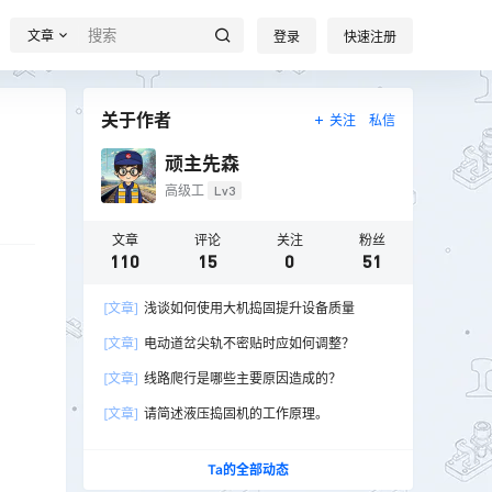
文章
登录
快速注册
关于作者
关注
私信
顽主先森
高级工
Lv3
文章
评论
关注
粉丝
110
15
0
51
[文章]
浅谈如何使用大机捣固提升设备质量
[文章]
电动道岔尖轨不密贴时应如何调整？
[文章]
线路爬行是哪些主要原因造成的？
[文章]
请简述液压捣固机的工作原理。
Ta的全部动态