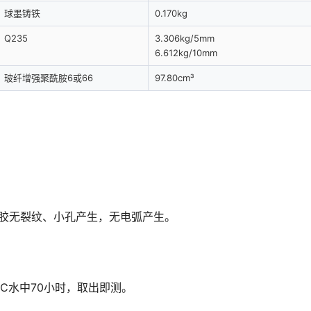
球墨铸铁
0.170kg
Q235
3.306kg/5mm
6.612kg/10mm
玻纤增强聚酰胺6或66
97.80cm³
钟，橡胶无裂纹、小孔产生，无电弧产生。
0℃水中70小时，取出即测。