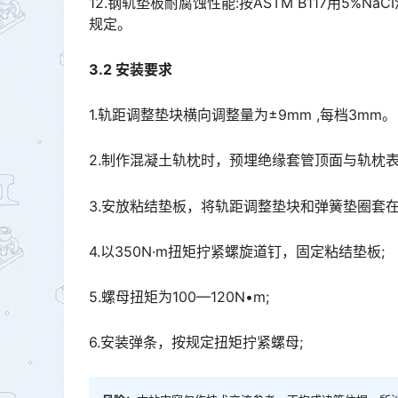
12.钢轨垫板耐腐蚀性能:按ASTM B117用5%N
规定。
3.2 安装要求
1.轨距调整垫块横向调整量为±9mm ,每档3mm。
2.制作混凝土轨枕时，预埋绝缘套管顶面与轨枕表
3.安放粘结垫板，将轨距调整垫块和弹簧垫圈套
4.以350N·m扭矩拧紧螺旋道钉，固定粘结垫板;
5.螺母扭矩为100—120N•m;
6.安装弹条，按规定扭矩拧紧螺母;