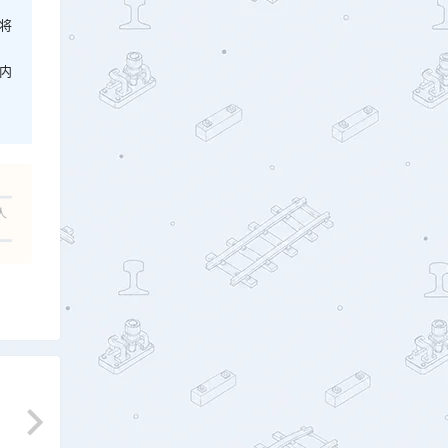
将
内
人