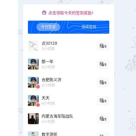
点击领取今天的签到奖励！
今日签到
连续签到
点30129
5
3小时前
那一年
5
3小时前
合肥陈义洪
5
3小时前
天天
5
4小时前
内蒙古海军陆战队
5
4小时前
数字游民