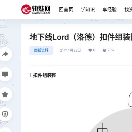
回首页
学知识
享经验
找
地下线Lord（洛德）扣件组
0
2.6k
图纸资料
21年4月22日
1 扣件组装图