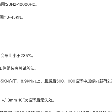
20Hz-10000Hz。
:10-45KN。
向变形比小于235%。
94扣件组装疲劳试验法。
45KN向下，8.9KN向上，且最后500，000循环中加纵向载荷2.7
6
+/-3mm 10
次循环后无失效。