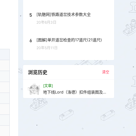
5
[轨魅网]铁路道岔技术参数大全
20年6月3日
6
[图解]单开道岔检查的17道尺(21道尺)
20年5月11日
浏览历史
清空
[文章]
地下线Lord（洛德）扣件组装图及设
计参数