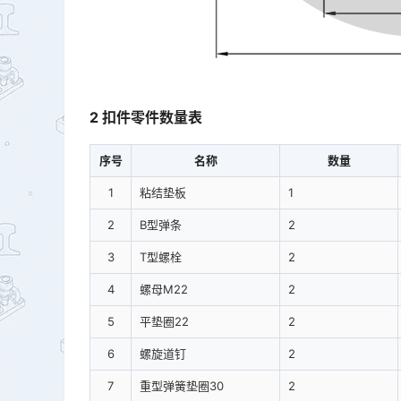
2 扣件零件数量表
序号
名称
数量
1
粘结垫板
1
2
B型弹条
2
3
T型螺栓
2
4
螺母M22
2
5
平垫圈22
2
6
螺旋道钉
2
7
重型弹簧垫圈30
2