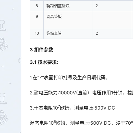
8
轨距调整垫块
2
9
调高垫板
10
绝缘套管
2
3 扣件参数
3.1 技术要求:
1.在”Z”表面打印批号及生产日期代码。
2.耐电压能力:10000V(直流）电压作用1分
7
3.干态电阻10
欧姆，测量电压:500V DC
6
湿态电阻10
欧姆，测量电压:500V DC，浸于7