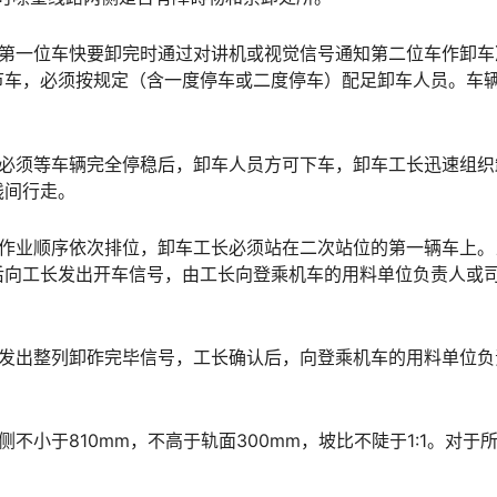
当第一位车快要卸完时通过对讲机或视觉信号通知第二位车作卸车
节车，必须按规定（含一度停车或二度停车）配足卸车人员。车
，必须等车辆完全停稳后，卸车人员方可下车，卸车工长迅速组织
线间行走。
置作业顺序依次排位，卸车工长必须站在二次站位的第一辆车上。
后向工长发出开车信号，由工长向登乘机车的用料单位负责人或
长发出整列卸砟完毕信号，工长确认后，向登乘机车的用料单位负
不小于810mm，不高于轨面300mm，坡比不陡于1:1。对于
。