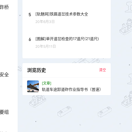
砟桥
5
[轨魅网]铁路道岔技术参数大全
20年6月3日
6
[图解]单开道岔检查的17道尺(21道尺)
20年5月11日
浏览历史
清空
安全
[文章]
轨道车途卸道砟作业指导书（普速）
要组