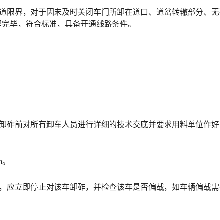
清道限界，对于因未及时关闭车门所卸在道口、道岔转辙部分、无
󠆒󠅬󠇘󠆭󠆘󠇙󠆝󠅵󠇗󠆭󠆁󠄐󠇗󠅹󠅸󠇖󠆍󠅳󠇖󠅹󠅰󠇖󠆌󠅹
，卸砟前对所有卸车人员进行详细的技术交底并要求用料单位作好
h。
时，应立即停止对该车卸砟，并检查该车是否偏载，如车辆偏载需
。