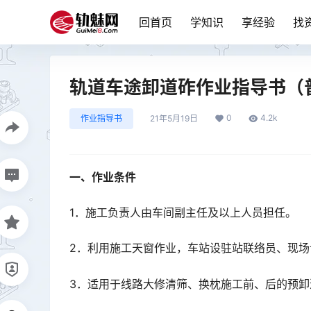
回首页
学知识
享经验
找
轨道车途卸道砟作业指导书（
0
4.2k
作业指导书
21年5月19日
一、作业条件
1．施工负责人由车间副主任及以上人员担任。
2．利用施工天窗作业，车站设驻站联络员、现
3．适用于线路大修清筛、换枕施工前、后的预