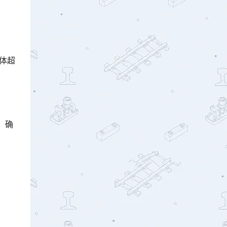
体超
，确