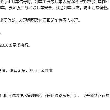
发出停止卸车信号时，卸车工长或卸车人员须将正在进行卸车作业
󠅃󠄵󠅂󠄪󠇖󠆨󠆨󠇕󠆞󠆒󠅬󠇘󠆭󠆘󠇙󠆝󠅵󠇗󠆭󠆁󠄐󠇗󠅹󠅸󠇖󠆍󠅳󠇖󠅹󠅰󠇖󠆌
否出现偏载，发现问题及时汇报卸车负责人处理。
。
.6.6条要求执行。
”制度，确认无车，方可上道作业。
则》和《铁路技术管理规程（普速铁路部分）》、《普速铁路行车