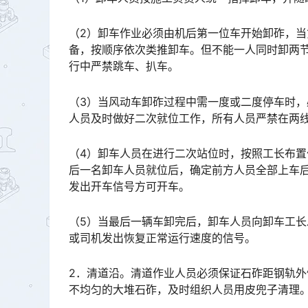
（2）卸车作业必须由机后第一位车开始卸砟，
备，按顺序依次类推卸车。但不能一人同时卸两
行中严禁跳车、扒车。󠅅󠅃󠄵󠅂󠄪󠇖󠆨󠆨󠇕󠆞󠆒󠅬󠇘󠆭󠆘󠇙󠆝󠅵󠇗󠆭󠆁󠄐󠇗󠅹󠅸󠇖󠆍󠅳󠇖󠅹󠅰󠇖󠆌󠅹
（3）当风动车卸砟过程中需一度或二度停车时
人员及时做好二次就位工作，所有人员严禁在两
（4）卸车人员在进行二次站位时，按照工长布
后一名卸车人员就位后，确定前方人员全部上车
发出开车信号方可开车。󠅅󠅃󠄵󠅂󠄪󠇖󠆨󠆨󠇕󠆞󠆒󠅬󠇘󠆭󠆘󠇙󠆝󠅵󠇗󠆭󠆁󠄐󠇗󠅹󠅸󠇖󠆍󠅳󠇖󠅹󠅰󠇖󠆌󠅹
（5）当最后一辆车卸完后，卸车人员向卸车工
或司机发出恢复正常运行速度的信号。
2．清道沿。清道作业人员必须保证石砟距钢轨外侧
不均匀的大堆石砟，及时组织人员用皮兜子清理