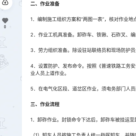
二、作业准备
1．编制施工组织方案和“两图一表”，核对作业地
0
2．作业工机具准备。卸砟车、铁锹、石砟叉、
3．劳力组织准备。除设驻站联络员和现场防护员
4．设置防护、发布命令。按照《普速铁路工务
业人员上道作业。
5．在电气化区段、道岔区作业，须电务部门人员
三、作业流程
1．卸砟作业。封锁命令下达后，卸砟车被挂运至
（1）卸车人员按施工负责人统一指挥卸车，并随