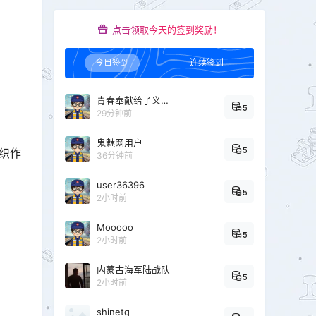
点击领取今天的签到奖励！
今日签到
连续签到
青春奉献给了义务教育
5
29分钟前
鬼魅网用户
5
织作
36分钟前
user36396
5
2小时前
Mooooo
5
2小时前
内蒙古海军陆战队
5
2小时前
shinetg