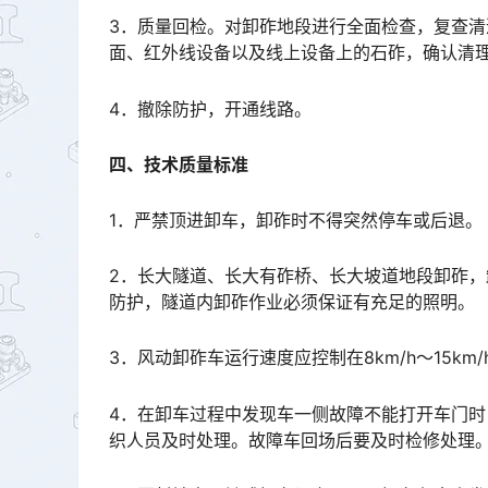
3．质量回检。对卸砟地段进行全面检查，复查
面、红外线设备以及线上设备上的石砟，确认清理完毕，符合标准，具备开通线路条件。󠅅󠅃󠄵󠅂󠄪󠇖󠆨󠆨󠇕󠆞
4．撤除防护，开通线路。
四、技术质量标准
1．严禁顶进卸车，卸砟时不得突然停车或后退。
2．长大隧道、长大有砟桥、长大坡道地段卸砟
防护，隧道内卸砟作业必须保证有充足的照明。
3．风动卸砟车运行速度应控制在8km/h～15km/
4．在卸车过程中发现车一侧故障不能打开车门
织人员及时处理。故障车回场后要及时检修处理