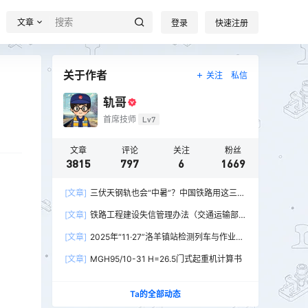
文章
登录
快速注册
关于作者
关注
私信
轨哥
首席技师
Lv7
文章
评论
关注
粉丝
3815
797
6
1669
[文章]
三伏天钢轨也会“中暑”？中国铁路用这三招
破解热胀冷缩难题
[文章]
铁路工程建设失信管理办法（交通运输部
令2026年第15号）
[文章]
2025年“11·27”洛羊镇站检测列车与作业人
员相撞重大交通事故
[文章]
MGH95/10-31 H=26.5门式起重机计算书
Ta的全部动态