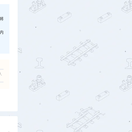
将
内
人