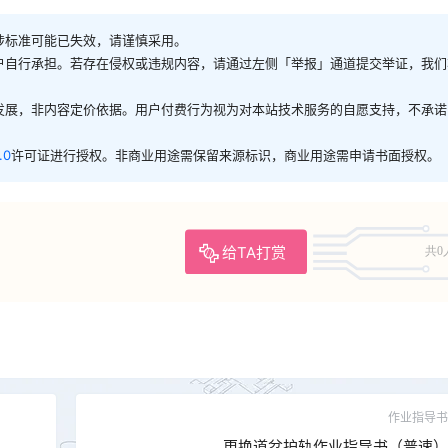
涉标准可能已失效，请谨慎采用。
户自行承担。若存在侵权或违规内容，请通过左侧「举报」通道提交举证，我们
发展，非内容定价依据。用户付费行为视为对本站技术服务的自愿支持，不承诺
.0
许可证进行授权。非商业用途需保留来源标识，商业用途需申请书面授权。
给TA打赏
共0
作业指导书
更换道岔护轨作业指导书（普速）