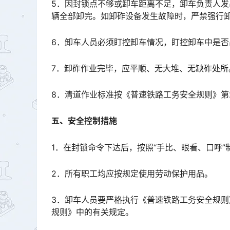
5．因封锁点不够或卸车距离不足，卸车负责人
辆全部卸完。如卸砟设备发生故障时，严禁强行卸车。要加强曲线地段卸车安全，注意卸车状态，防止动态偏载。
6．卸车人员必须盯控卸车情况，盯控卸车中是
7．卸砟作业完毕，应平顺、无大堆、无缺砟处所
8．清道作业标准按《普速铁路工务安全规则》第2
五、安全控制措施
1．在封锁命令下达后，按照“手比、眼看、口呼
2．所有职工均应按规定使用劳动保护用品。
3．卸车人员要严格执行《普速铁路工务安全规
规则》中的有关规定。