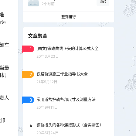
5
2小时前
准
签到排行
辆运
文章聚合
卸车
1
[图文]铁路曲线正矢的计算公式大全
20年3月23日
当最
2
铁路轨道施工作业指导书大全
司机
21年5月12日
责人
3
常用道岔护轨各部尺寸及测量方法
20年9月11日
所卸
4
钢轨接头的各种连接形式（含实物图）
20年5月24日