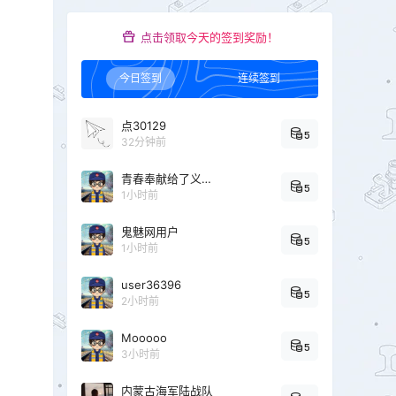
点击领取今天的签到奖励！
今日签到
连续签到
点30129
5
32分钟前
青春奉献给了义务教育
5
1小时前
鬼魅网用户
5
1小时前
user36396
5
2小时前
Mooooo
5
3小时前
内蒙古海军陆战队