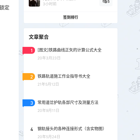
5
3小时前
锁定
签到排行
文章聚合
1
[图文]铁路曲线正矢的计算公式大全
20年3月23日
2
铁路轨道施工作业指导书大全
21年5月12日
3
常用道岔护轨各部尺寸及测量方法
20年9月11日
4
钢轨接头的各种连接形式（含实物图）
20年5月24日