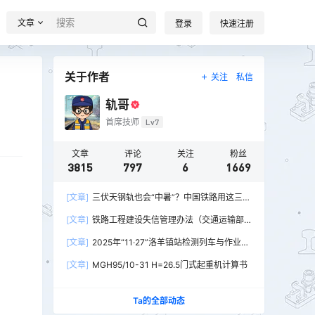
文章
登录
快速注册
关于作者
关注
私信
轨哥
首席技师
Lv7
文章
评论
关注
粉丝
3815
797
6
1669
[文章]
三伏天钢轨也会“中暑”？中国铁路用这三招
破解热胀冷缩难题
[文章]
铁路工程建设失信管理办法（交通运输部
令2026年第15号）
[文章]
2025年“11·27”洛羊镇站检测列车与作业人
员相撞重大交通事故
[文章]
MGH95/10-31 H=26.5门式起重机计算书
Ta的全部动态