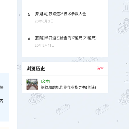
5
[轨魅网]铁路道岔技术参数大全
20年6月3日
6
[图解]单开道岔检查的17道尺(21道尺)
20年5月11日
浏览历史
清空
[文章]
钢轨精磨机作业作业指导书(普速)
将
内