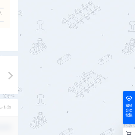
人
解锁
示标题
会员
权限
认修改