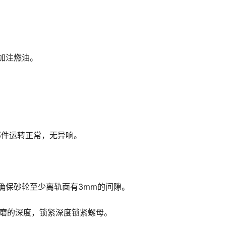
加注燃油。
部件运转正常，无异响。
确保砂轮至少离轨面有3mm的间隙。
打磨的深度，锁紧深度锁紧螺母。