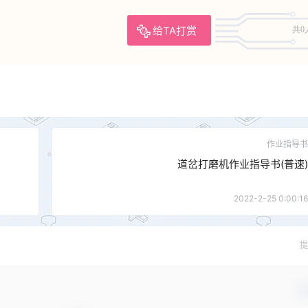
给TA打赏
共0
作业指导书
道岔打磨机作业指导书(普速)
2022-2-25 0:00:16
提
确