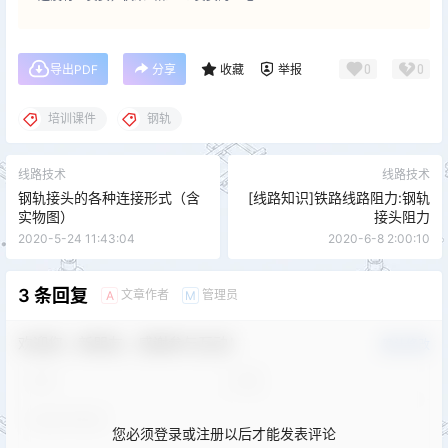
0
0
导出PDF
分享
收藏
举报
培训课件
钢轨
线路技术
线路技术
钢轨接头的各种连接形式（含
[线路知识]铁路线路阻力:钢轨
实物图）
接头阻力
2020-5-24 11:43:04
2020-6-8 2:00:10
3 条回复
文章作者
管理员
A
M
欢迎您，新朋友，感谢参与互动！
确认修改
您必须登录或注册以后才能发表评论