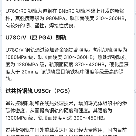
U76CrRE 钢轨为包钢在 BNbRE 钢轨基础上开发的新钢
种，其强度等级为 980MPa，轨顶面硬度 310～360HB，
有较好的韧、塑性，焊接性优良。
U78CrV（原 PG4）钢轨
U78CrV 钢轨通过添加合金铬提高强度。热轧钢轨强度为
1080MPa 级，轨顶面硬度 310～360HB；热处理钢轨强
度为 1280MPa 级，轨顶面硬度 370～420HB，硬化层深
度大于 20mm。该钢轨是目前铁标中强度等级最高的钢
轨。󠅅󠅃󠄵󠅂󠄪󠇖󠆨󠆨󠇕󠆞󠆒󠅬󠇘󠆭󠆘󠇙󠆝󠅵󠇗󠆭󠆁󠄐󠇗󠅹󠅸󠇖󠆍󠅳󠇖󠅹󠅰󠇖󠆌󠅹
过共析钢轨 U95Cr（PG5）
通过控制轧制和在线热处理技术，增加珠光体组织中的渗
碳体密度，从而提高钢轨的硬度和强度。其强度为
1300MPa 级，轨顶面硬度可达 390～450HB。
过共析钢轨在国外重载发达国家已经大量应用，国内目前