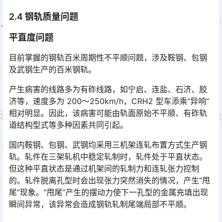
2.4 钢轨质量问题
平直度问题
目前掌握的钢轨百米周期性不平顺问题，涉及鞍钢、包钢
及武钢生产的百米钢轨。
产生病害的线路多为有砟线路，如宁启、连盐、石济、胶
济等，速度多为 200～250km/h，CRH2 型车添乘“异响”
相对明显。因此，该病害可能由轨面原始不平顺、有砟轨
道结构型式等多种因素共同引起。󠅅󠅃󠄵󠅂󠄪󠇖󠆨󠆨󠇕󠆞󠆒󠅬󠇘󠆭󠆘󠇙󠆝󠅵󠇗󠆭󠆁󠄐󠇗󠅹󠅸󠇖󠆍󠅳󠇖󠅹󠅰󠇖󠆌󠅹
国内鞍钢、包钢、武钢均采用三机架连轧布置方式生产钢
轨。轧件在三架轧机中稳定轧制时，轧件处于平直状态。
但这种平直状态是通过机架间的轧制力和连轧张力控制
的。轧件脱离孔型时会出现张力突然消失的情况，产生“甩
尾”现象。“甩尾”产生的摆动力使下一孔型的金属充填出现
瞬间异常，该异常会造成钢轨轧制尾端局部不平顺。󠅅󠅃󠄵󠅂󠄪󠇖󠆨󠆨󠇕󠆞󠆒󠅬󠇘󠆭󠆘󠇙󠆝󠅵󠇗󠆭󠆁󠄐󠇗󠅹󠅸󠇖󠆍󠅳󠇖󠅹󠅰󠇖󠆌󠅹