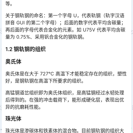
等。
关于钢轨钢的命名：第一个字母 U，代表轨钢（轨字汉语
拼音 GUI 的第二个字母）；后面的数字代表平均含碳量；
再后面的字母代表合金化的元素。如 U75V 代表平均含碳
量为 0.75%、采用钒合金化的钢轨钢。󠅅󠅃󠄵󠅂󠄪󠇖󠆨󠆨󠇕󠆞󠆒󠅬󠇘󠆭󠆘󠇙󠆝󠅵󠇗󠆭󠆁󠄐󠇗󠅹󠅸󠇖󠆍󠅳󠇖󠅹󠅰󠇖󠆌󠅹
1.2 钢轨钢的组织
奥氏体
奥氏体是在大于 727℃ 高温下才能稳定存在的组织，塑性
好，是钢轨钢在高温下所要求的组织。
高锰钢道岔组织即为奥氏体组织，是高锰钢经过水韧处理
后得到的。在强的冲击载荷下，能形成硬化层，表现出优
异的抗磨耗性能。
珠光体
珠光体是渗碳体和铁素体的混合物。目前钢轨钢的组织大