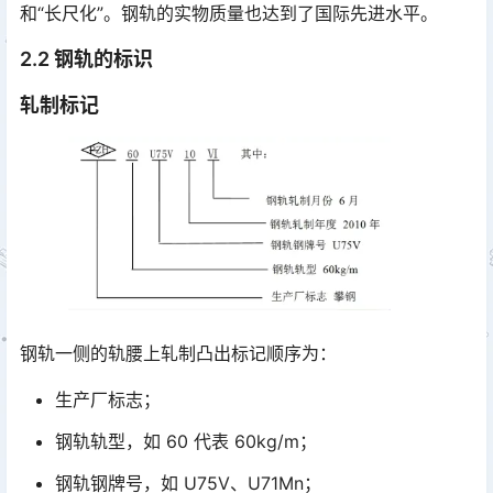
和“长尺化”。钢轨的实物质量也达到了国际先进水平。󠅅󠅃󠄵󠅂󠄪󠇖󠆨󠆨󠇕󠆞󠆒󠅬󠇘󠆭󠆘󠇙󠆝󠅵󠇗󠆭󠆁󠄐󠇗󠅹󠅸󠇖󠆍󠅳󠇖󠅹󠅰󠇖󠆌󠅹
2.2 钢轨的标识
轧制标记
钢轨一侧的轨腰上轧制凸出标记顺序为：
生产厂标志；
钢轨轨型，如 60 代表 60kg/m；
钢轨钢牌号，如 U75V、U71Mn；