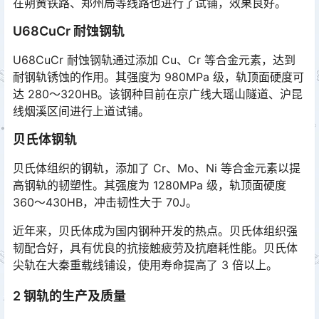
在朔黄铁路、郑州局等线路也进行了试铺，效果良好。
U68CuCr 耐蚀钢轨
U68CuCr 耐蚀钢轨通过添加 Cu、Cr 等合金元素，达到
耐钢轨锈蚀的作用。其强度为 980MPa 级，轨顶面硬度可
达 280～320HB。该钢种目前在京广线大瑶山隧道、沪昆
线烟溪区间进行上道试铺。󠅅󠅃󠄵󠅂󠄪󠇖󠆨󠆨󠇕󠆞󠆒󠅬󠇘󠆭󠆘󠇙󠆝󠅵󠇗󠆭󠆁󠄐󠇗󠅹󠅸󠇖󠆍󠅳󠇖󠅹󠅰󠇖󠆌󠅹
贝氏体钢轨
贝氏体组织的钢轨，添加了 Cr、Mo、Ni 等合金元素以提
高钢轨的韧塑性。其强度为 1280MPa 级，轨顶面硬度
360～430HB，冲击韧性大于 70J。
近年来，贝氏体成为国内钢种开发的热点。贝氏体组织强
韧配合好，具有优良的抗接触疲劳及抗磨耗性能。贝氏体
尖轨在大秦重载线铺设，使用寿命提高了 3 倍以上。
2 钢轨的生产及质量