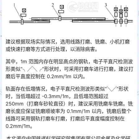
建议根据现场实际情况，选用线路打磨、铣磨、小机打磨
或快速打磨等方式进行处理，以消除病害。
其中，1m 范围内存在明显高点的钢轨，电子平直尺检测波
形类似“╮╱╲╭”形状时，可采用打磨车进行打磨，建议打
磨后平直度控制在 0.2mm/1m 以内。
轨面存在低塌情况，电子平直尺检测波形类似“╲╱”形状
时，当低塌超过 -0.3mm/1m，且低塌范围超过
250mm（打磨车砂轮直径）时，建议采用铣磨车铣磨。铣
磨长度应保证铣磨顺坡率为 0.1mm/1m 以内，铣磨后整个
线路可采用钢轨打磨车打磨，打磨后平直度幅度控制在
0.2mm/1m。󠅅󠅃󠄵󠅂󠄪󠇖󠆨󠆨󠇕󠆞󠆒󠅬󠇘󠆭󠆘󠇙󠆝󠅵󠇗󠆭󠆁󠄐󠇗󠅹󠅸󠇖󠆍󠅳󠇖󠅹󠅰󠇖󠆌󠅹
本文源自中国铁道科学研究院集团有限公司金属及化学研