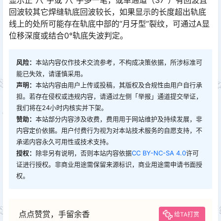
回波较其它焊缝轨底回波较长，如果显示的长度超出轨底
线上的处所可能存在轨底中部的“月牙型”裂纹，可通过A显
位移深度或结合0°轨底失波判定。󠅅󠅃󠄵󠅂󠄪󠇖󠆨󠆨󠇕󠆞󠆒󠅬󠇘󠆭󠆘󠇙󠆝󠅵󠇗󠆭󠆁󠄐󠇗󠅹󠅸󠇖󠆍󠅳󠇖󠅹󠅰󠇖󠆌󠅹
风险：
本站内容仅作技术交流参考，不构成决策依据，所涉标准可
能已失效，请谨慎采用。
声明：
本站内容由用户上传或投稿，其版权及合规性由用户自行承
担。若存在侵权或违规内容，请通过左侧「举报」通道提交举证，
我们将在24小时内核实并下架。
赞助：
本站部分内容涉及收费，费用用于网站维护及持续发展，非
内容定价依据。用户付费行为视为对本站技术服务的自愿支持，不
承诺内容永久可用性或技术支持。
授权：
除非另有说明，否则本站内容依据
CC BY-NC-SA 4.0
许可
证进行授权。非商业用途需保留来源标识，商业用途需申请书面授
权。
点点赞赏，手留余香
给TA打赏