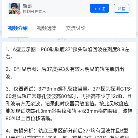
轨哥
关注
私信
轨魅网 创始人
视频介绍
视频选集
交流讨论
1、A型显示图：P60轨轨底37°探头缺陷回波在刻度8.8左
右。
2、B型显示图：后37度探3头有较为明显的轨底单斜出
波。
3、仪器调试：37°3mm螺孔裂纹当量。37°探头探测GTS-
60测试轨正常螺孔波波高80%时，再提高不少于12dB，且
孔波前方无杂波，记录此时仪器灵敏度值。按此灵敏度应
能发现试块螺孔3mm斜裂纹和轨底深3mm横向裂纹，波幅
80%以上且位移清晰。󠅅󠅃󠄵󠅂󠄪󠇖󠆨󠆨󠇕󠆞󠆒󠅬󠇘󠆭󠆘󠇙󠆝󠅵󠇗󠆭󠆁󠄐󠇗󠅹󠅸󠇖󠆍󠅳󠇖󠅹󠅰󠇖󠆌󠅹
4、伤损分析：轨底三角区部分前后37°均有回波并且B型
显示正“八”字或“八”字多一笔，或单通道（37°）有回波且