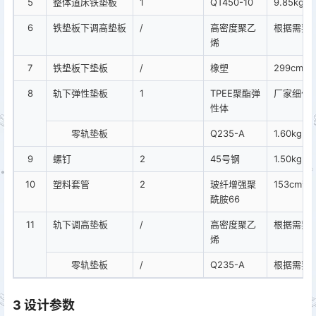
5
整体道床铁垫板
1
QT450-10
9.85kg
6
铁垫板下调高垫板
/
高密度聚乙
根据需要
烯
7
铁垫板下垫板
/
橡塑
299cm³
8
轨下弹性垫板
1
TPEE聚酯弹
厂家细化
性体
零轨垫板
Q235-A
1.60kg
9
螺钉
2
45号钢
1.50kg
10
塑料套管
2
玻纤增强聚
153cm³
酰胺66
11
轨下调高垫板
/
高密度聚乙
根据需要
烯
零轨垫板
/
Q235-A
根据需要
3 设计参数