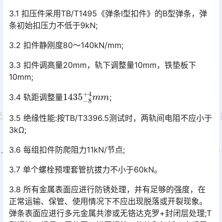
3.1 扣压件采用TB/T1495《弹条Ⅰ型扣件》的B型弹条，弹
条初始扣压力不低于9kN;
3.2 扣件静刚度80～140kN/mm;
3.3 扣件调高量20mm，轨下调整量10mm，铁垫板下
10mm;
1435
−
8
+
4
m
m
3.4 轨距调整量
;
3.5 绝缘性能:按TB/T3396.5测试时，两轨间电阻不应小于
3kΩ;
3.6 每组扣件防爬阻力11kN/节点;
3.7 单个螺栓预埋套管抗拔力不小于60kN。
3.8 所有金属表面应进行防锈处理，并有足够的强度，在
正常运输、保管、使用情况下不应出现脱落或开裂现象。
弹条表面应进行多元金属共渗或无铬达克罗+封闭层处理;T