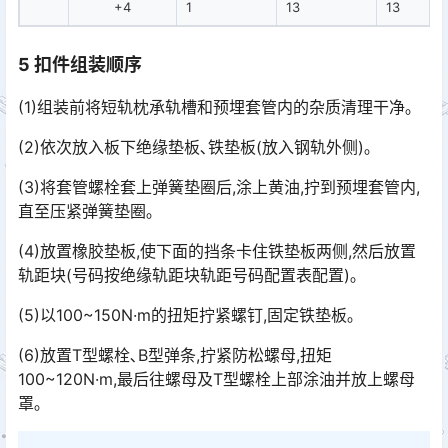
+4
1
13
13
5 扣件组装顺序
(1)组装前将短轨枕承轨槽和预埋套管内的杂质清理干净｡
(2)依次放入板下绝缘垫板､铁垫板(放入钢轨外侧)｡
(3)将套管螺栓套上弹簧垫圈后,涂上黄油,拧到预埋套管内,
直至压紧弹簧垫圈｡
(4)放置橡胶垫板,使下面的挡条卡住铁垫板两侧,然后放置
轨距块(号码按绝缘轨距块轨距号码配置表配置)｡
(5)以100~150N·m的扭矩拧紧螺钉,固定铁垫板｡
(6)放置T型螺栓､B型弹条,拧紧防松螺母,扭矩
100~120N·m,最后往螺母及T型螺栓上部涂油并放上螺母
罩｡