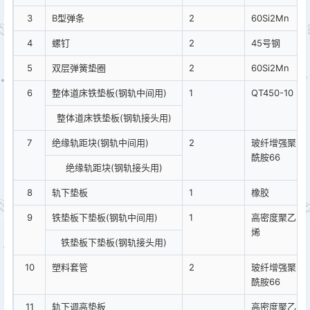
3
B型弹条
2
60Si2Mn
4
螺钉
2
45号钢
5
双层弹簧垫圈
2
60Si2Mn
6
整体道床铁垫板(钢轨中间用)
1
QT450-10
整体道床铁垫板(钢轨接头用)
7
绝缘轨距块(钢轨中间用)
2
玻纤增强聚
酰胺66
绝缘轨距块(钢轨接头用)
8
轨下垫板
1
橡胶
9
铁垫板下垫板(钢轨中间用)
1
高密度聚乙
烯
铁垫板下垫板(钢轨接头用)
10
塑料套管
2
玻纤增强聚
酰胺66
11
轨下调高垫板
高密度聚乙