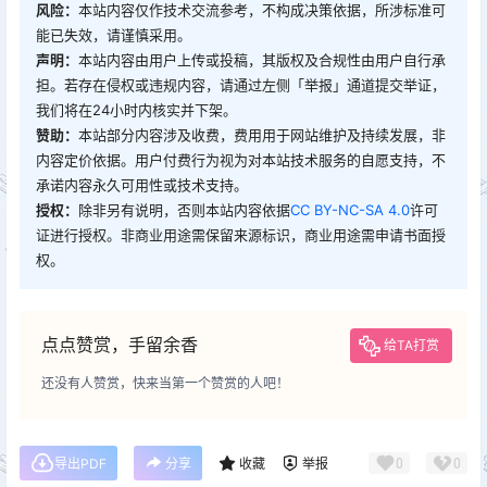
风险：
本站内容仅作技术交流参考，不构成决策依据，所涉标准可
能已失效，请谨慎采用。
声明：
本站内容由用户上传或投稿，其版权及合规性由用户自行承
担。若存在侵权或违规内容，请通过左侧「举报」通道提交举证，
我们将在24小时内核实并下架。
赞助：
本站部分内容涉及收费，费用用于网站维护及持续发展，非
内容定价依据。用户付费行为视为对本站技术服务的自愿支持，不
承诺内容永久可用性或技术支持。
授权：
除非另有说明，否则本站内容依据
CC BY-NC-SA 4.0
许可
证进行授权。非商业用途需保留来源标识，商业用途需申请书面授
权。
点点赞赏，手留余香
给TA打赏
还没有人赞赏，快来当第一个赞赏的人吧！
0
0
导出PDF
分享
收藏
举报