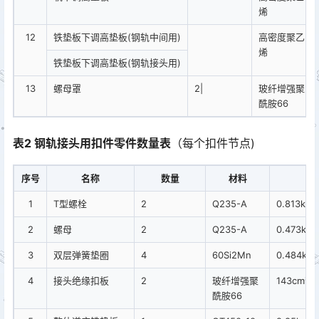
烯
12
铁垫板下调高垫板(钢轨中间用)
高密度聚乙
烯
铁垫板下调高垫板(钢轨接头用)
13
螺母罩
2|
玻纤增强聚
酰胺66
表2 钢轨接头用扣件零件数量表
（每个扣件节点)
序号
名称
数量
材料
1
T型螺栓
2
Q235-A
0.813kg
2
螺母
2
Q235-A
0.473kg
3
双层弹簧垫圈
4
60Si2Mn
0.484kg
4
接头绝缘扣板
2
玻纤增强聚
143cm³
酰胺66