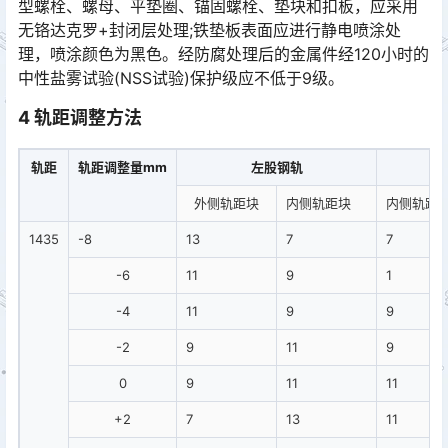
型螺栓、螺母、平垫圈、锚固螺栓、垫块和扣板，应采用
无铬达克罗+封闭层处理;铁垫板表面应进行静电喷涂处
理，喷涂颜色为黑色。经防腐处理后的金属件经120小时的
中性盐雾试验(NSS试验)保护级应不低于9级。󠅅󠅃󠄵󠅂󠄪󠇖󠆨󠆨󠇕󠆞󠆒󠅬󠇘󠆭󠆘󠇙󠆝󠅵󠇗󠆭󠆁󠄐󠇗󠅹󠅸󠇖󠆍󠅳󠇖󠅹󠅰󠇖󠆌󠅹
4 轨距调整方法
轨距
轨距调整量mm
左股钢轨
外侧轨距块
内侧轨距块
内侧轨距
1435
-8
13
7
7
-6
11
9
1
-4
11
9
9
-2
9
11
9
0
9
11
11
+2
7
13
11