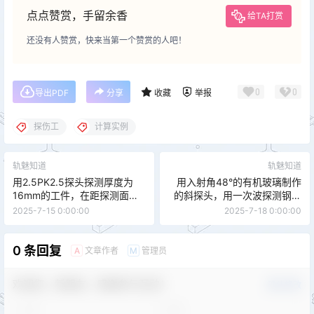
点点赞赏，手留余香
给TA打赏
还没有人赞赏，快来当第一个赞赏的人吧！
0
0
导出PDF
分享
收藏
举报
探伤工
计算实例
轨魅知道
轨魅知道
用2.5PK2.5探头探测厚度为
用入射角48°的有机玻璃制作
16mm的工件，在距探测面
的斜探头，用一次波探测钢制
8mm处发现一φ3横孔，试求
工件时，测得某缺陷的声程
2025-7-15 0:00:00
2025-7-18 0:00:00
用二次波探测该孔时的声程和
120mm，试求该缺陷的位置。
水平距离各是多少?
（钢CS=3 230m/S，有机玻
璃Cl=2 730m/s
0 条回复
文章作者
管理员
A
M
欢迎您，新朋友，感谢参与互动！
确认修改