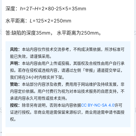
深度：
h
=2
T
–
H
=2×80-25×5=35mm
水平距离：
L
=125×2=250mm
答:缺陷的深度35mm， 水平距离为250mm。
风险：
本站内容仅作技术交流参考，不构成决策依据，所涉标准可
能已失效，请谨慎采用。
声明：
本站内容由用户上传或投稿，其版权及合规性由用户自行承
担。若存在侵权或违规内容，请通过左侧「举报」通道提交举证，
我们将在24小时内核实并下架。
赞助：
本站部分内容涉及收费，费用用于网站维护及持续发展，非
内容定价依据。用户付费行为视为对本站技术服务的自愿支持，不
承诺内容永久可用性或技术支持。
授权：
除非另有说明，否则本站内容依据
CC BY-NC-SA 4.0
许可
证进行授权。非商业用途需保留来源标识，商业用途需申请书面授
权。