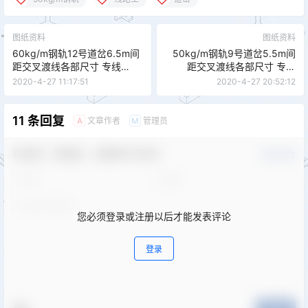
图纸资料
图纸资料
60kg/m钢轨12号道岔6.5m间
50kg/m钢轨9号道岔5.5m间
距交叉渡线各部尺寸 专线
距交叉渡线各部尺寸 专线
7636 CZ551
(02)7665-Ⅰ CZ2249
2020-4-27 11:17:51
2020-4-27 20:52:12
11 条回复
文章作者
管理员
A
M
欢迎您，新朋友，感谢参与互动！
确认修改
您必须登录或注册以后才能发表评论
登录