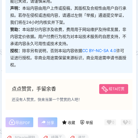
能已失效，请谨慎采用。
声明：
本站内容由用户上传或投稿，其版权及合规性由用户自行承
担。若存在侵权或违规内容，请通过左侧「举报」通道提交举证，
我们将在24小时内核实并下架。
赞助：
本站部分内容涉及收费，费用用于网站维护及持续发展，非
内容定价依据。用户付费行为视为对本站技术服务的自愿支持，不
承诺内容永久可用性或技术支持。
授权：
除非另有说明，否则本站内容依据
CC BY-NC-SA 4.0
许可
证进行授权。非商业用途需保留来源标识，商业用途需申请书面授
权。
点点赞赏，手留余香
给TA打赏
还没有人赞赏，快来当第一个赞赏的人吧！
0
0
导出PDF
分享
收藏
举报
50kg/m钢轨
线路工
道岔