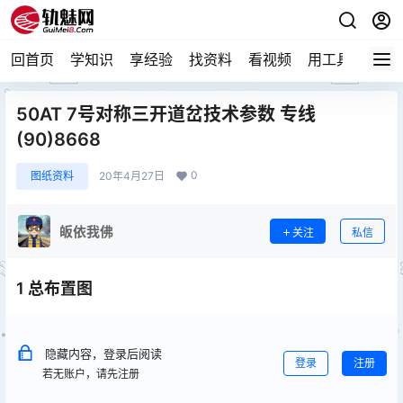
回首页
学知识
享经验
找资料
看视频
用工具
论技
50AT 7号对称三开道岔技术参数 专线
(90)8668
0
图纸资料
20年4月27日
皈依我佛
关注
私信
1 总布置图
隐藏内容，登录后阅读
登录
注册
若无账户，请先注册