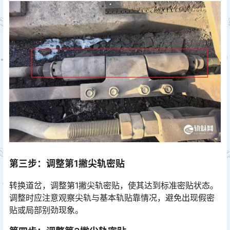
第三步：调整第1撇尖轨密贴
转换道岔，调整第1撇尖轨密贴，使其达到标准密贴状态。
调整时应注意观察尖轨与基本轨贴靠情况，避免出现假密
贴或局部别劲现象。