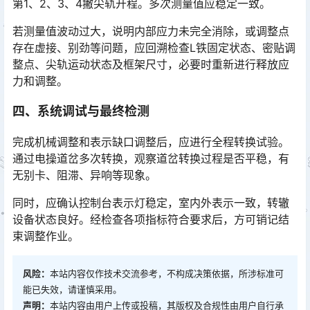
第1、2、3、4撇尖轨开程。多次测量值应稳定一致。
若测量值波动过大，说明内部应力未完全消除，或调整点
存在虚接、别劲等问题，应回溯检查L铁固定状态、密贴调
整点、尖轨运动状态及框架尺寸，必要时重新进行释放应
力和调整。󠅅󠅃󠄵󠅂󠄪󠇖󠆨󠆨󠇕󠆞󠆒󠅬󠇘󠆭󠆘󠇙󠆝󠅵󠇗󠆭󠆁󠄐󠇗󠅹󠅸󠇖󠆍󠅳󠇖󠅹󠅰󠇖󠆌󠅹
四、系统调试与最终检测
完成机械调整和表示缺口调整后，应进行全程转换试验。
通过电操道岔多次转换，观察道岔转换过程是否平稳，有
无别卡、阻滞、异响等现象。
同时，应确认控制台表示灯稳定，室内外表示一致，转辙
设备状态良好。经检查各项指标符合要求后，方可销记结
束调整作业。
风险：
本站内容仅作技术交流参考，不构成决策依据，所涉标准可
能已失效，请谨慎采用。
声明：
本站内容由用户上传或投稿，其版权及合规性由用户自行承