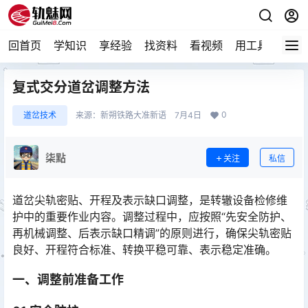
回首页
学知识
享经验
找资料
看视频
用工具
论技
复式交分道岔调整方法
0
道岔技术
来源：
新朔铁路大准新语
7月4日
柒點
关注
私信
道岔尖轨密贴、开程及表示缺口调整，是转辙设备检修维
护中的重要作业内容。调整过程中，应按照“先安全防护、
再机械调整、后表示缺口精调”的原则进行，确保尖轨密贴
良好、开程符合标准、转换平稳可靠、表示稳定准确。󠅅󠅃󠄵󠅂󠄪󠇖󠆨󠆨󠇕󠆞󠆒󠅬󠇘󠆭󠆘󠇙󠆝󠅵󠇗󠆭󠆁󠄐󠇗󠅹󠅸󠇖󠆍󠅳󠇖󠅹󠅰󠇖󠆌󠅹
一、调整前准备工作