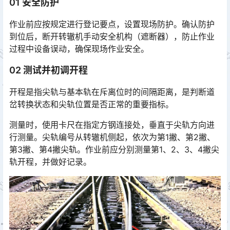
01 安全防护
作业前应按规定进行登记要点，设置现场防护。确认防护
到位后，断开转辙机手动安全机构（遮断器），防止作业
过程中设备误动，确保现场作业安全。
02 测试并初调开程
开程是指尖轨与基本轨在斥离位时的间隔距离，是判断道
岔转换状态和尖轨位置是否正常的重要指标。
测量时，使用卡尺在指定方钢连接处，垂直于尖轨方向进
行测量。尖轨编号从转辙机侧起，依次为第1撇、第2撇、
第3撇、第4撇尖轨。作业前应分别测量第1、2、3、4撇尖
轨开程，并做好记录。󠅅󠅃󠄵󠅂󠄪󠇖󠆨󠆨󠇕󠆞󠆒󠅬󠇘󠆭󠆘󠇙󠆝󠅵󠇗󠆭󠆁󠄐󠇗󠅹󠅸󠇖󠆍󠅳󠇖󠅹󠅰󠇖󠆌󠅹